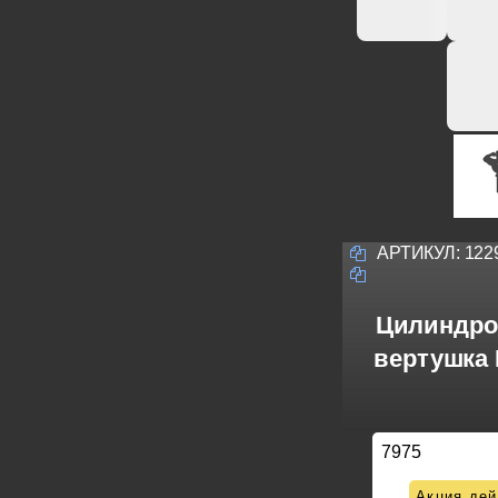
АРТИКУЛ:
122
Цилиндро
вертушка 
7975
Акция дей