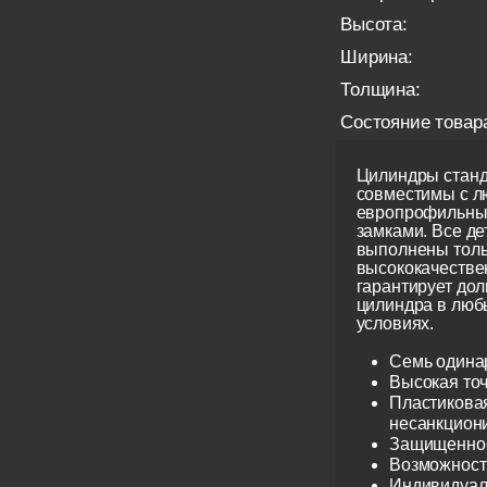
Высота:
Ширина:
Толщина:
Состояние товар
Цилиндры станд
совместимы с 
европрофильны
замками. Все д
выполнены толь
высококачестве
гарантирует до
цилиндра в люб
условиях.
Семь одина
Высокая точ
Пластиковая
несанкцион
Защищеннос
Возможност
Индивидуаль