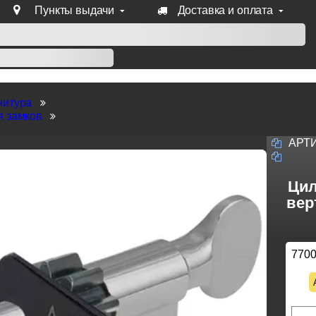
Пункты выдачи
Доставка и оплата
уб продукции Venezia, Fratelli, Tupai, Extreza, Melodia, Forme
нитура
я замков
АРТ
Цил
вер
770