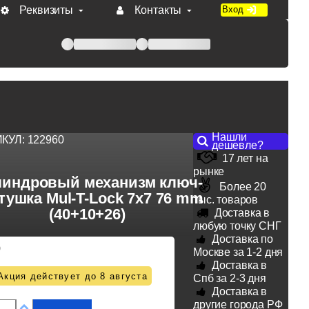
Реквизиты
Контакты
Вход
 при оплате по счету.
Нашли
ИКУЛ:
122960
дешевле?
17 лет на
рынке
индровый механизм ключ-
Более 20
тушка Mul-T-Lock 7x7 76 mm
тыс. товаров
(40+10+26)
Доставка в
любую точку СНГ
Доставка по
0
Москве за 1-2 дня
Доставка в
Акция действует до 8 августа
Спб за 2-3 дня
Доставка в
другие города РФ