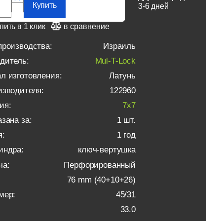
Купить
3-6 дней
пить в 1 клик
в сравнение
производства:
Израиль
дитель:
Mul-T-Lock
л изготовления:
Латунь
изводителя:
122960
ия:
7x7
зана за:
1 шт.
я:
1 год
индра:
ключ-вертушка
ча:
Перфорированный
76 mm (40+10+26)
мер:
45/31
33.0