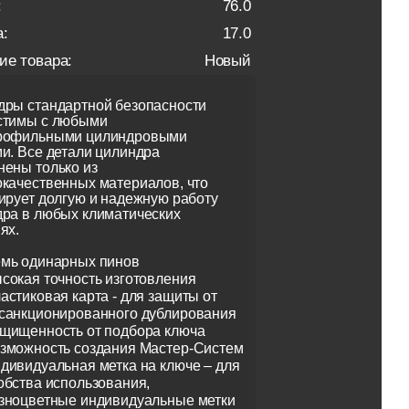
:
76.0
:
17.0
ие товара:
Новый
ры стандартной безопасности
стимы с любыми
рофильными цилиндровыми
и. Все детали цилиндра
ены только из
качественных материалов, что
ирует долгую и надежную работу
ра в любых климатических
ях.
мь одинарных пинов
сокая точность изготовления
астиковая карта - для защиты от
санкционированного дублирования
щищенность от подбора ключа
зможность создания Мастер-Систем
дивидуальная метка на ключе – для
обства использования,
зноцветные индивидуальные метки