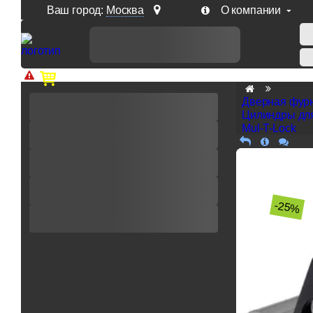
Ваш город:
Москва
О компании
Доп. скидка от цен на сайте 7% при заказе от 50 тыс. р
Дверная фур
Цилиндры дл
Mul-T-Lock
-25%