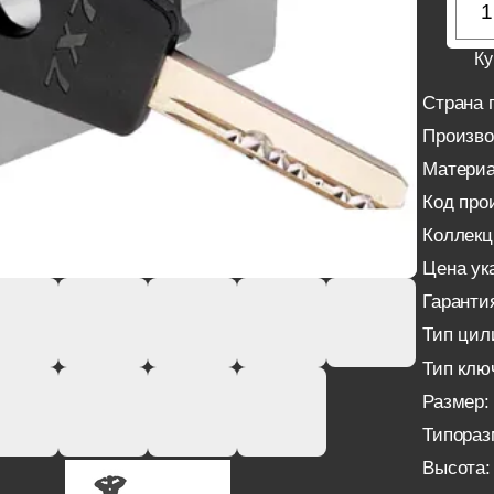
Ку
Страна 
Произво
Материа
Код про
Коллекц
Цена ука
Гаранти
Тип цил
Тип клю
Размер:
Типораз
Высота: