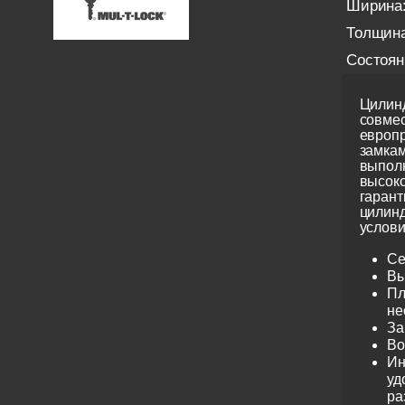
Ширина
Толщина
Состоян
Цилинд
совме
европ
замкам
выполн
высоко
гарант
цилинд
услови
Се
Вы
Пл
не
За
Во
Ин
уд
ра