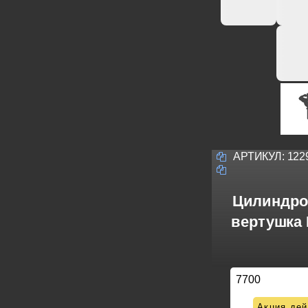
АРТИКУЛ:
122
Цилиндро
вертушка 
7700
Акция дей