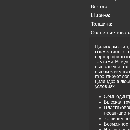
Высота:
Ширина:
Толщина:
Состояние товар
Цилиндры станд
совместимы с 
европрофильны
замками. Все д
выполнены толь
высококачестве
гарантирует до
цилиндра в люб
условиях.
Семь одина
Высокая точ
Пластиковая
несанкцион
Защищеннос
Возможност
Индивидуаль