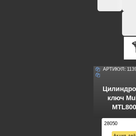
АРТИКУЛ:
113
Цилиндро
ключ Mul
MTL800
28050
Акция дей