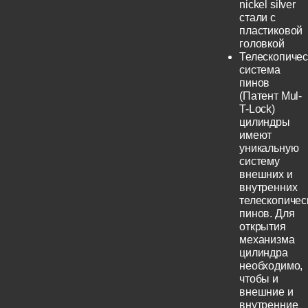
nickel silver
стали с
пластиковой
головкой
Телескопичес
система
пинов
(Патент Mul-
T-Lock)
цилиндры
имеют
уникальную
систему
внешних и
внутренних
телескопичес
пинов. Для
открытия
механизма
цилиндра
необходимо,
чтобы и
внешние и
внутренние