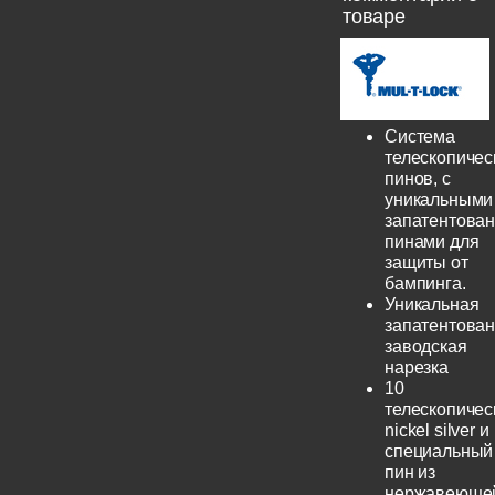
товаре
Система
телескопичес
пинов, с
уникальными
запатентова
пинами для
защиты от
бампинга.
Уникальная
запатентова
заводская
нарезка
10
телескопичес
nickel silver и
специальный
пин из
нержавеюще