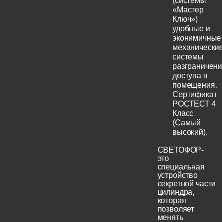
(системы
«Мастер
Ключ»)
удобные и
эконимичные
механически
системы
разграничен
доступа в
помещения.
Сертификат
РОСТЕСТ 4
Класс
(Самый
высокий).
СВЕТОФОР-
это
специальная
устройство
секретной части
цилиндра,
которая
позволяет
менять