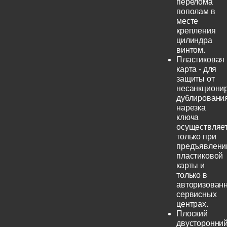
перелома
пополам в
месте
крепления
цилиндра
винтом.
Пластиковая
карта - для
защиты от
несанкциони
дублирования
нарезка
ключа
осуществляе
только при
предъявлени
пластиковой
карты и
только в
авторизован
сервисных
центрах.
Плоский
двусторонни