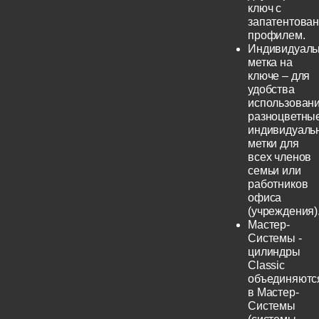
ключ с
запатентова
профилем.
Индивидуаль
метка на
ключе – для
удобства
использовани
разноцветны
индивидуаль
метки для
всех членов
семьи или
работников
офиса
(учреждения)
Мастер-
Системы -
цилиндры
Classic
объединяютс
в Мастер-
Системы