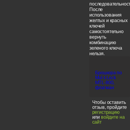
последовательност
После
использования
желтых и красных
ключей
самостоятельно
вернуть
комбинацию
зеленого ключа
нельзя.
Брошюра по
Mul-t-Lock
MTL-800,
флагман
Чтобы оставить
отзыв, пройдите
регистрацию
или
войдите на
сайт