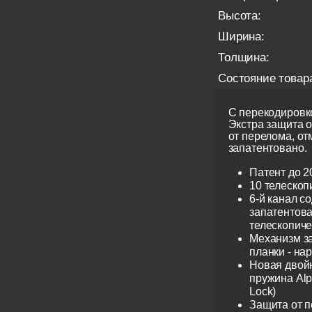
Высота:
Ширина:
Толщина:
Состояние товар
С перекодировко
Экстра защита 
от перелома, от
запатентовано.
Патент до 2
10 телескоп
6-й канал с
запатентов
телескопиче
Механизм з
планки - на
Новая двой
пружина Alp
Lock)
Защита от 