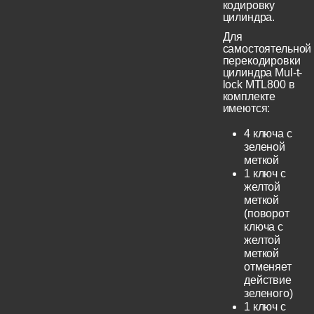
кодировку
цилиндра.
Для
самостоятельной
перекодировки
цилиндра Mul-t-
lock MTL800 в
комплекте
имеются:
4 ключа с
зеленой
меткой
1 ключ с
желтой
меткой
(поворот
ключа с
желтой
меткой
отменяет
действие
зеленого)
1 ключ с