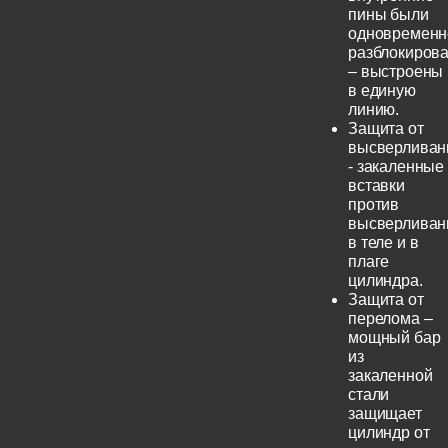
пины были
одновременн
разблокиров
– выстроены
в единую
линию.
Защита от
высверливан
- закаленные
вставки
против
высверливан
в теле и в
плаге
цилиндра.
Защита от
перелома –
мощный бар
из
закаленной
стали
защищает
цилиндр от