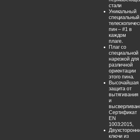
стали
Уникальный
специальный
телескопичес
пин – #1 в
каждом
плаге.
Плаг со
специальной
нарезкой для
различной
ориентации
этого пина.
Высочайшая
защита от
вытягивания
и
высверливан
Сертификат
EN
1003:2015,
Двухсторонн
ключи из