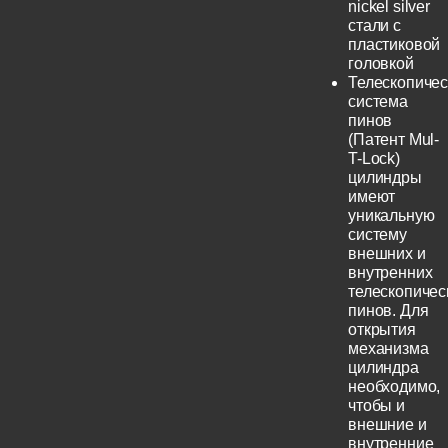
nickel silver
стали с
пластиковой
головкой
Телескопичес
система
пинов
(Патент Mul-
T-Lock)
цилиндры
имеют
уникальную
систему
внешних и
внутренних
телескопичес
пинов. Для
открытия
механизма
цилиндра
необходимо,
чтобы и
внешние и
внутренние