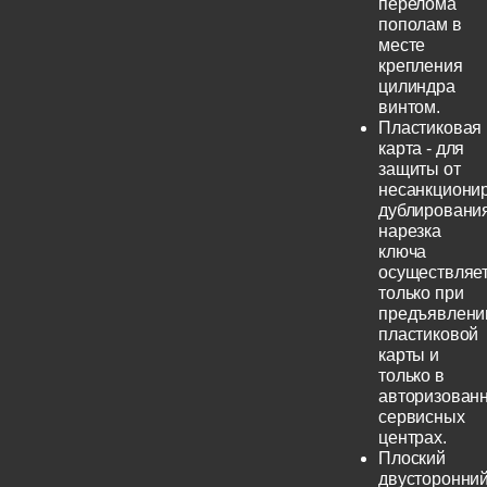
перелома
пополам в
месте
крепления
цилиндра
винтом.
Пластиковая
карта - для
защиты от
несанкциони
дублирования
нарезка
ключа
осуществляе
только при
предъявлени
пластиковой
карты и
только в
авторизован
сервисных
центрах.
Плоский
двусторонни