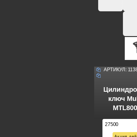
АРТИКУЛ:
113
Цилиндро
ключ Mul
MTL800
27500
Акция дей