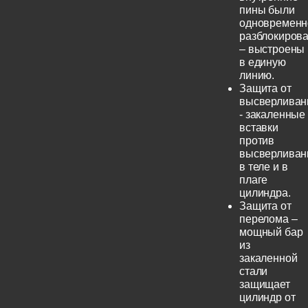
пины были
одновременн
разблокиров
– выстроены
в единую
линию.
Защита от
высверливан
- закаленные
вставки
против
высверливан
в теле и в
плаге
цилиндра.
Защита от
перелома –
мощный бар
из
закаленной
стали
защищает
цилиндр от