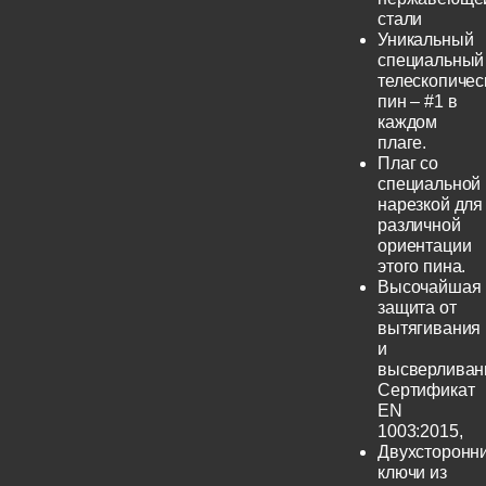
стали
Уникальный
специальный
телескопичес
пин – #1 в
каждом
плаге.
Плаг со
специальной
нарезкой для
различной
ориентации
этого пина.
Высочайшая
защита от
вытягивания
и
высверливан
Сертификат
EN
1003:2015,
Двухсторонн
ключи из