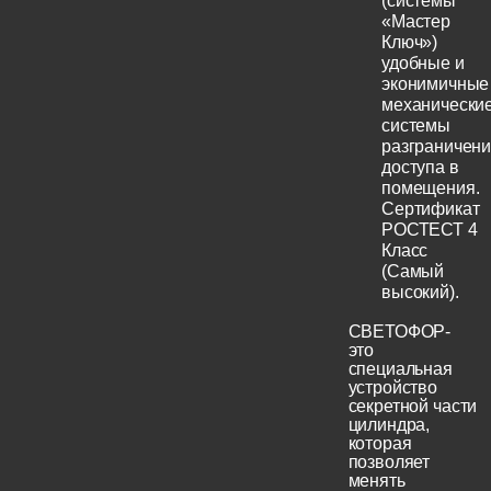
(системы
«Мастер
Ключ»)
удобные и
эконимичные
механически
системы
разграничен
доступа в
помещения.
Сертификат
РОСТЕСТ 4
Класс
(Самый
высокий).
СВЕТОФОР-
это
специальная
устройство
секретной части
цилиндра,
которая
позволяет
менять