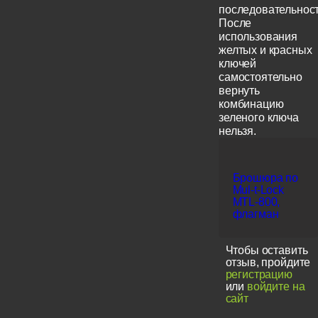
последовательност
После
использования
желтых и красных
ключей
самостоятельно
вернуть
комбинацию
зеленого ключа
нельзя.
Брошюра по
Mul-t-Lock
MTL-800,
флагман
Чтобы оставить
отзыв, пройдите
регистрацию
или
войдите на
сайт