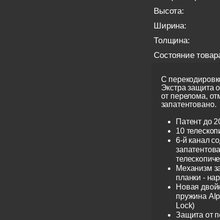
Высота:
Ширина:
Толщина:
Состояние товар
С перекодировко
Экстра защита 
от перелома, от
запатентовано.
Патент до 2
10 телескоп
6-й канал с
запатентов
телескопиче
Механизм з
планки - на
Новая двой
пружина Alp
Lock)
Защита от 