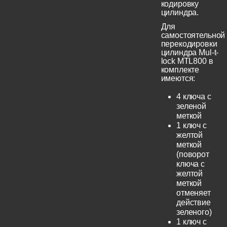
кодировку
цилиндра.
Для
самостоятельной
перекодировки
цилиндра Mul-t-
lock MTL800 в
комплекте
имеются:
4 ключа с
зеленой
меткой
1 ключ с
желтой
меткой
(поворот
ключа с
желтой
меткой
отменяет
действие
зеленого)
1 ключ с