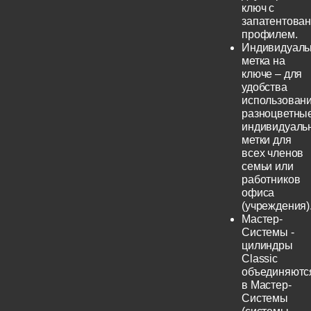
ключ с
запатентова
профилем.
Индивидуаль
метка на
ключе – для
удобства
использовани
разноцветны
индивидуаль
метки для
всех членов
семьи или
работников
офиса
(учреждения)
Мастер-
Системы -
цилиндры
Classic
объединяютс
в Мастер-
Системы