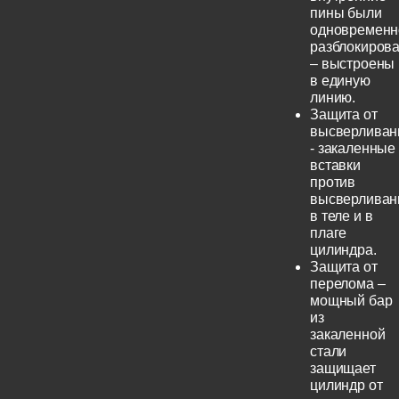
пины были
одновременн
разблокиров
– выстроены
в единую
линию.
Защита от
высверливан
- закаленные
вставки
против
высверливан
в теле и в
плаге
цилиндра.
Защита от
перелома –
мощный бар
из
закаленной
стали
защищает
цилиндр от