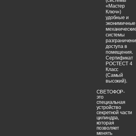
(системы
«Мастер
Ключ»)
удобные и
эконимичные
механически
системы
разграничен
доступа в
помещения.
Сертификат
РОСТЕСТ 4
Класс
(Самый
высокий).
СВЕТОФОР-
это
специальная
устройство
секретной части
цилиндра,
которая
позволяет
менять