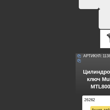
АРТИКУЛ:
113
Цилиндро
ключ Mul
MTL800
26262
Акция дей