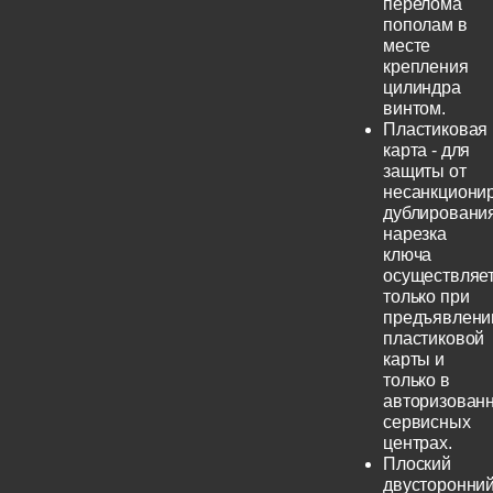
перелома
пополам в
месте
крепления
цилиндра
винтом.
Пластиковая
карта - для
защиты от
несанкциони
дублирования
нарезка
ключа
осуществляе
только при
предъявлени
пластиковой
карты и
только в
авторизован
сервисных
центрах.
Плоский
двусторонни