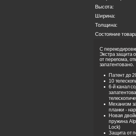
Высота:
Ширина:
Толщина:
Состояние товар
С перекодировко
Экстра защита 
от перелома, от
запатентовано.
Патент до 2
10 телескоп
6-й канал с
запатентов
телескопиче
Механизм з
планки - на
Новая двой
пружина Alp
Lock)
Защита от 