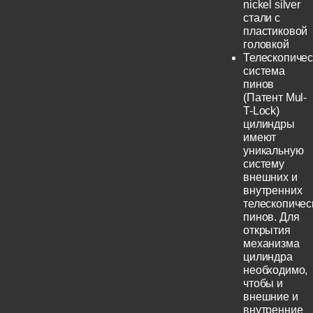
nickel silver
стали с
пластиковой
головкой
Телескопичес
система
пинов
(Патент Mul-
T-Lock)
цилиндры
имеют
уникальную
систему
внешних и
внутренних
телескопичес
пинов. Для
открытия
механизма
цилиндра
необходимо,
чтобы и
внешние и
внутренние