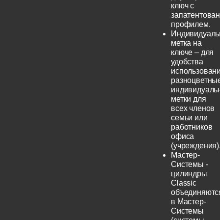
ключ с
запатентова
профилем.
Индивидуаль
метка на
ключе – для
удобства
использовани
разноцветны
индивидуаль
метки для
всех членов
семьи или
работников
офиса
(учреждения)
Мастер-
Системы -
цилиндры
Classic
объединяютс
в Мастер-
Системы