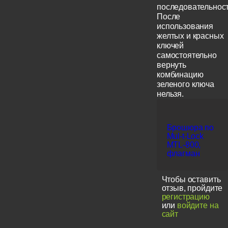
последовательност
После
использования
желтых и красных
ключей
самостоятельно
вернуть
комбинацию
зеленого ключа
нельзя.
Брошюра по
Mul-t-Lock
MTL-800,
флагман
Чтобы оставить
отзыв, пройдите
регистрацию
или
войдите на
сайт