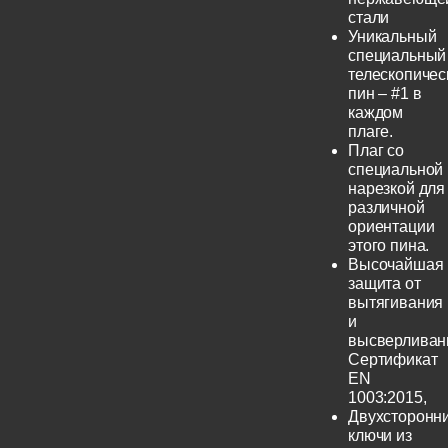
стали
Уникальный
специальный
телескопичес
пин – #1 в
каждом
плаге.
Плаг со
специальной
нарезкой для
различной
ориентации
этого пина.
Высочайшая
защита от
вытягивания
и
высверливан
Сертификат
EN
1003:2015,
Двухсторонн
ключи из