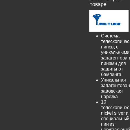
товаре
Система
телескопичес
пинов, с
уникальными
запатентова
пинами для
защиты от
бампинга.
Уникальная
запатентова
заводская
нарезка
10
телескопичес
nickel silver и
специальный
пин из
нержавеюще