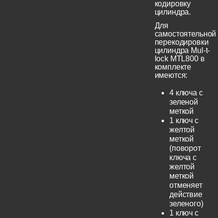
кодировку
цилиндра.
Для
самостоятельной
перекодировки
цилиндра Mul-t-
lock MTL800 в
комплекте
имеются:
4 ключа с
зеленой
меткой
1 ключ с
желтой
меткой
(поворот
ключа с
желтой
меткой
отменяет
действие
зеленого)
1 ключ с