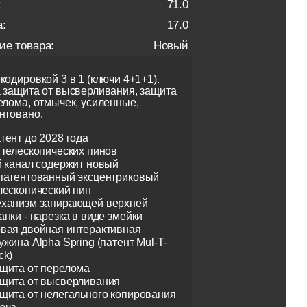
:
71.0
:
17.0
ие товара:
Новый
кодировкой 3 в 1 (ключи 4+1+1).
 защита от высверливания, защита
елома, отмычек, усиленные,
нтовано.
тент до 2028 года
 телескопических пинов
й канал содержит новый
патентованный эксцентриковый
лескопический пин
ханизм запирающей верхней
анки - нарезка в виде змейки
вая двойная интерактивная
ужина Alpha Spring (патент Mul-T-
ck)
щита от перелома
щита от высверливания
щита от нелегального копирования