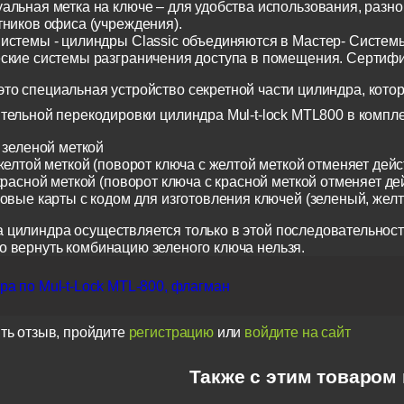
альная метка на ключе – для удобства использования, разн
тников офиса (учреждения).
истемы - цилиндры Classic объединяются в Мастер- Систем
ские системы разграничения доступа в помещения. Сертиф
о специальная устройство секретной части цилиндра, котор
тельной перекодировки цилиндра Mul-t-lock MTL800 в компл
 зеленой меткой
желтой меткой (поворот ключа с желтой меткой отменяет дейс
красной меткой (поворот ключа с красной меткой отменяет де
ковые карты с кодом для изготовления ключей (зеленый, жел
 цилиндра осуществляется только в этой последовательност
о вернуть комбинацию зеленого ключа нельзя.
а по Mul-t-Lock MTL-800, флагман
ть отзыв, пройдите
регистрацию
или
войдите на сайт
Также с этим товаром