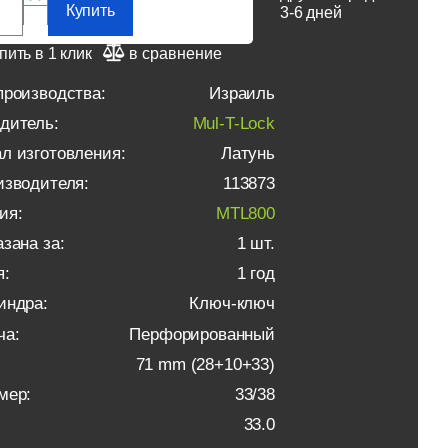
Купить
3-6 дней
пить в 1 клик
в сравнение
производства:
Израиль
дитель:
Mul-T-Lock
л изготовления:
Латунь
изводителя:
113873
ия:
MTL800
зана за:
1 шт.
я:
1 год
индра:
Ключ-ключ
ча:
Перфорированный
71 mm (28+10+33)
мер:
33/38
33.0