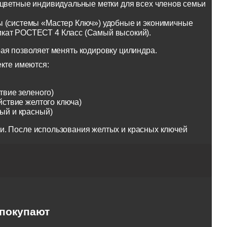
оцветные индивидуальные метки для всех членов семьи
ы (системы «Мастер Ключ») удобные и эконимичные
икат РОСТЕСТ 4 Класс (Самый высокий).
ая позволяет менять кодировку цилиндра.
екте имеются:
твие зеленого)
йствие желтого ключа)
тый и красный)
и. После использования желтых и красных ключей
 покупают