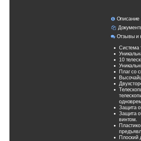
Описание
Документ
Отзывы и 
Система 
Уникальн
10 телеск
Уникальн
Плаг со 
Высочайш
Двухсторо
Телескоп
телескоп
одноврем
Защита о
Защита о
винтом.
Пластико
предъявл
Плоский 