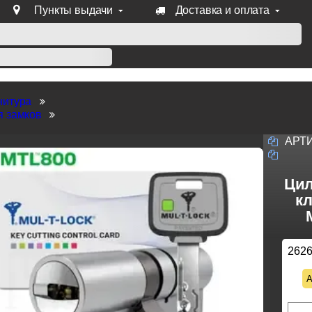
Пункты выдачи
Доставка и оплата
уб продукции Venezia, Fratelli, Tupai, Extreza, Melodia, Forme
нитура
я замков
АРТ
Цил
кл
262
А