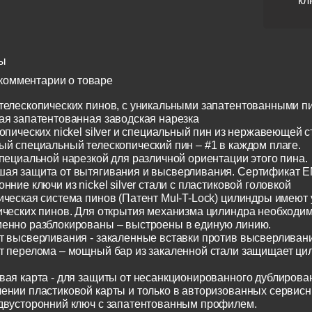
кл
ы
комментарии о товаре
телескопических пинов, с уникальными запатентованными п
ая запатентованная заводская нарезка
опических nickel silver и специальный пин из нержавеющей с
ый специальный телескопический пин – #1 в каждом плаге.
специальной нарезкой для различной ориентации этого пина.
ая защита от вытягивания и высверливания. Сертификат E
нние ключи из nickel silver стали с пластиковой головкой
ическая система пинов (Патент Mul-T-Lock) цилиндры имеют
ических пинов. Для открытия механизма цилиндра необходим
енно разблокированы – выстроены в единую линию.
т высверливания - закаленные вставки против высверливания
т перелома – мощный бар из закаленной стали защищает ци
вая карта - для защиты от несанкционированного дублирован
ении пластиковой карты и только в авторизованных сервисн
двусторонний ключ с запатентованным профилем.