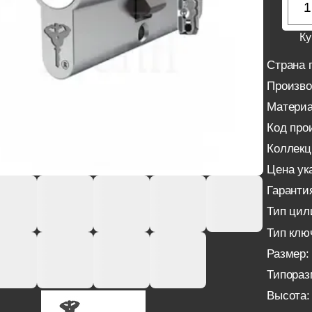
Ку
Страна 
Произво
Материа
Код про
Коллекц
Цена ука
Гаранти
Тип цил
Тип клю
Размер:
Типораз
Высота: