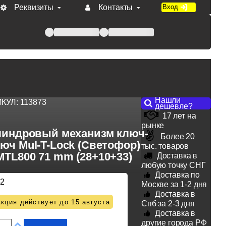
Реквизиты
Контакты
Вход
 при оплате по счету.
Нашли
ИКУЛ:
113873
дешевле?
17 лет на
рынке
индровый механизм ключ-
Более 20
юч Mul-T-Lock (Светофор)
тыс. товаров
MTL800 71 mm (28+10+33)
Доставка в
любую точку СНГ
Доставка по
62
Москве за 1-2 дня
Доставка в
кция действует до 15 августа
Спб за 2-3 дня
Доставка в
другие города РФ