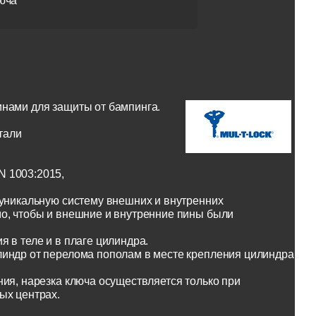
юча
инами для защиты от бампинга.
тали
N 1003:2015,
 уникальную систему внешних и внутренних
о, чтобы и внешние и внутренние пины были
 в теле и в плаге цилиндра.
линдр от перелома пополам в месте крепления цилиндра
ия, нарезка ключа осуществляется только при
ых центрах.