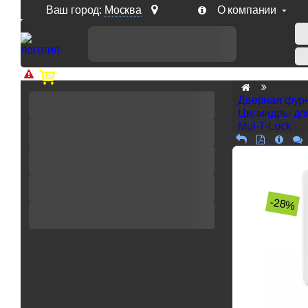
Ваш город:
Москва
О компании
Доп. скидка от цен на сайте 7% при заказе от 50 тыс. р
Дверная фур
Цилиндры дл
Mul-T-Lock
-28%