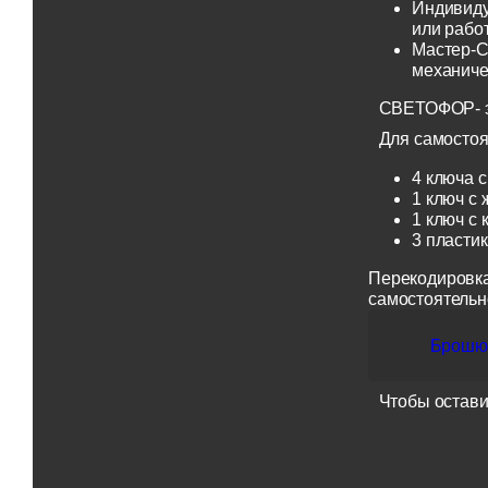
Индивиду
или рабо
Мастер-С
механиче
СВЕТОФОР- эт
Для самостоя
4 ключа с
1 ключ с 
1 ключ с 
3 пласти
Перекодировка
самостоятельн
Брошюр
Чтобы остави