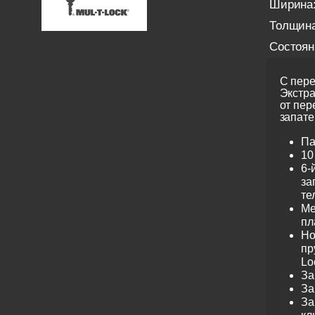
Ширина
Толщина
Состоян
С пере
Экстра
от пер
запате
Па
10
6-
за
те
Ме
пл
Но
пр
Lo
За
За
За