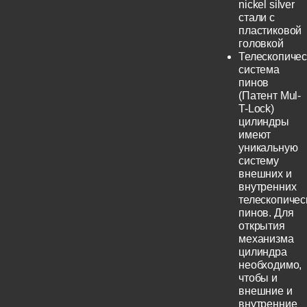
nickel silver
стали с
пластиковой
головкой
Телескопичес
система
пинов
(Патент Mul-
T-Lock)
цилиндры
имеют
уникальную
систему
внешних и
внутренних
телескопичес
пинов. Для
открытия
механизма
цилиндра
необходимо,
чтобы и
внешние и
внутренние