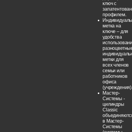
ключ с
запатентова
профилем.
Индивидуаль
метка на
ключе – для
удобства
использовани
разноцветны
индивидуаль
метки для
всех членов
семьи или
работников
офиса
(учреждения)
Мастер-
Системы -
цилиндры
Classic
объединяютс
в Мастер-
Системы