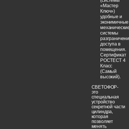
(системы
«Мастер
Ключ»)
удобные и
эконимичные
механически
системы
разграничен
доступа в
помещения.
Сертификат
РОСТЕСТ 4
Класс
(Самый
высокий).
СВЕТОФОР-
это
специальная
устройство
секретной части
цилиндра,
которая
позволяет
менять