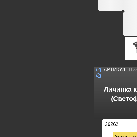
АРТИКУЛ:
113
Личинка к
(Свето
26262
Акция дей