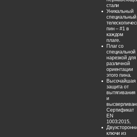
стали
Уникальный
специальный
телескопичес
пин – #1 в
каждом
плаге.
Плаг со
специальной
нарезкой для
различной
ориентации
этого пина.
Высочайшая
защита от
вытягивания
и
высверливан
Сертификат
EN
1003:2015,
Двухсторонн
ключи из