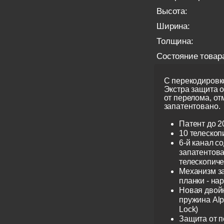
Высота:
Ширина:
Толщина:
Состояние товар
С перекодировко
Экстра защита 
от перелома, от
запатентовано.
Патент до 2
10 телескоп
6-й канал с
запатентов
телескопиче
Механизм з
планки - на
Новая двой
пружина Alp
Lock)
Защита от 