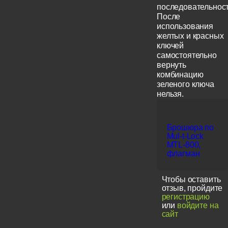
последовательност
После
использования
желтых и красных
ключей
самостоятельно
вернуть
комбинацию
зеленого ключа
нельзя.
Брошюра по
Mul-t-Lock
MTL-800,
флагман
Чтобы оставить
отзыв, пройдите
регистрацию
или
войдите на
сайт