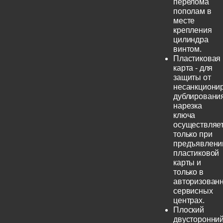
перелома
пополам в
месте
крепления
цилиндра
винтом.
Пластиковая
карта - для
защиты от
несанкциони
дублирования
нарезка
ключа
осуществляе
только при
предъявлени
пластиковой
карты и
только в
авторизован
сервисных
центрах.
Плоский
двусторонни