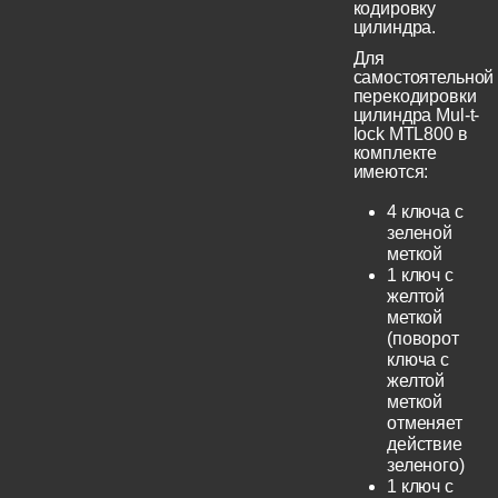
кодировку
цилиндра.
Для
самостоятельной
перекодировки
цилиндра Mul-t-
lock MTL800 в
комплекте
имеются:
4 ключа с
зеленой
меткой
1 ключ с
желтой
меткой
(поворот
ключа с
желтой
меткой
отменяет
действие
зеленого)
1 ключ с