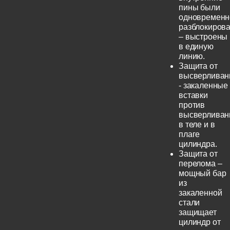
пины были
одновременн
разблокиров
– выстроены
в единую
линию.
Защита от
высверливан
- закаленные
вставки
против
высверливан
в теле и в
плаге
цилиндра.
Защита от
перелома –
мощный бар
из
закаленной
стали
защищает
цилиндр от