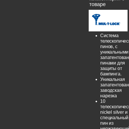
товаре
Система
телескопичес
пинов, с
уникальными
запатентова
пинами для
защиты от
бампинга.
Уникальная
запатентова
заводская
нарезка
10
телескопичес
nickel silver и
специальный
пин из
нержавеюще