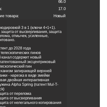
:
66.0
:
17.0
ие товара:
Новый
кодировкой 3 в 1 (ключи 4+1+1).
 защита от высверливания, защита
елома, отмычек, усиленные,
нтовано.
тент до 2028 года
 телескопических пинов
й канал содержит новый
патентованный эксцентриковый
лескопический пин
ханизм запирающей верхней
анки - нарезка в виде змейки
вая двойная интерактивная
ужина Alpha Spring (патент Mul-T-
ck)
щита от перелома
щита от высверливания
щита от нелегального копирования