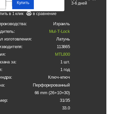
Купить
3-6 дней
пить в 1 клик
в сравнение
производства:
Израиль
дитель:
Mul-T-Lock
л изготовления:
Латунь
изводителя:
113865
ия:
MTL800
зана за:
1 шт.
я:
1 год
индра:
Ключ-ключ
ча:
Перфорированный
66 mm (26+10+30)
мер:
31/35
33.0