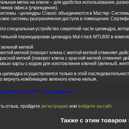
альная метка на ключе – для удобства использования, разн
тников офиса (учреждения).
истемы - цилиндры Classic объединяются в Мастер- Систем
ские системы разграничения доступа в помещения. Сертиф
о специальная устройство секретной части цилиндра, котор
тельной перекодировки цилиндра Mul-t-lock MTL800 в компл
 зеленой меткой
желтой меткой (поворот ключа с желтой меткой отменяет дейс
красной меткой (поворот ключа с красной меткой отменяет де
ковые карты с кодом для изготовления ключей (зеленый, жел
 цилиндра осуществляется только в этой последовательност
о вернуть комбинацию зеленого ключа нельзя.
а по Mul-t-Lock MTL-800, флагман
ть отзыв, пройдите
регистрацию
или
войдите на сайт
Также с этим товаром