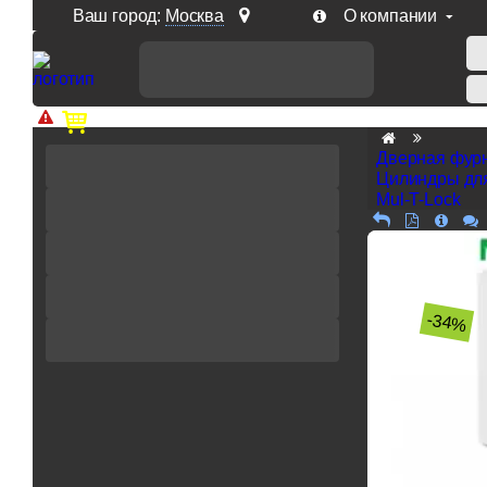
Ваш город:
Москва
О компании
Доп. скидка от цен на сайте 7% при заказе от 50 тыс. р
Дверная фур
Цилиндры дл
Mul-T-Lock
-34%