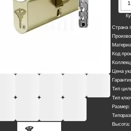
Ку
Страна 
Произво
Материа
Код про
Коллекц
Цена ука
Гаранти
Тип цил
Тип клю
Размер:
Типораз
Высота: