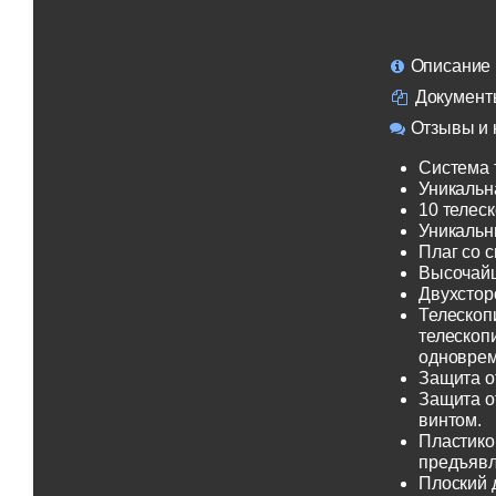
Описание
Документ
Отзывы и 
Система 
Уникальн
10 телеск
Уникальн
Плаг со 
Высочайш
Двухсторо
Телескоп
телескоп
одноврем
Защита о
Защита о
винтом.
Пластико
предъявл
Плоский 