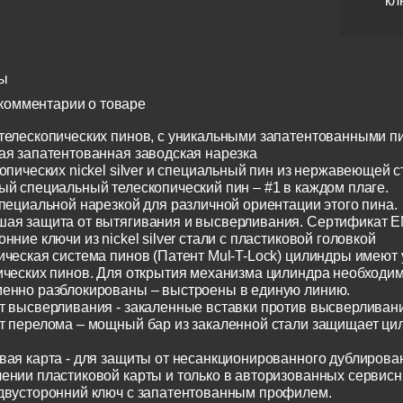
кл
ы
комментарии о товаре
телескопических пинов, с уникальными запатентованными п
ая запатентованная заводская нарезка
опических nickel silver и специальный пин из нержавеющей с
ый специальный телескопический пин – #1 в каждом плаге.
специальной нарезкой для различной ориентации этого пина.
ая защита от вытягивания и высверливания. Сертификат E
нние ключи из nickel silver стали с пластиковой головкой
ическая система пинов (Патент Mul-T-Lock) цилиндры имеют
ических пинов. Для открытия механизма цилиндра необходим
енно разблокированы – выстроены в единую линию.
т высверливания - закаленные вставки против высверливания
т перелома – мощный бар из закаленной стали защищает ци
вая карта - для защиты от несанкционированного дублирован
ении пластиковой карты и только в авторизованных сервисн
двусторонний ключ с запатентованным профилем.