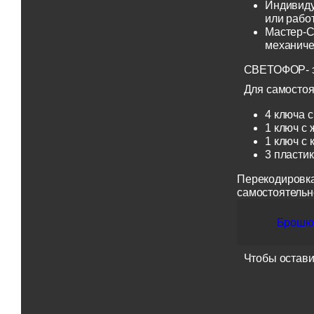
Индивиду
или рабо
Мастер-С
механиче
СВЕТОФОР- эт
Для самостоя
4 ключа с
1 ключ с 
1 ключ с 
3 пласти
Перекодировка
самостоятельн
Брошюр
Чтобы остави