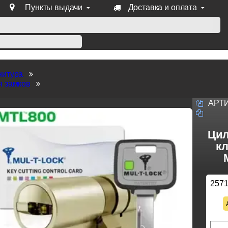
Пункты выдачи
Доставка и оплата
уб продукции Venezia, Fratelli, Tupai, Extreza, Melodia, Forme
нитура
я замков
АРТ
Цил
кл
257