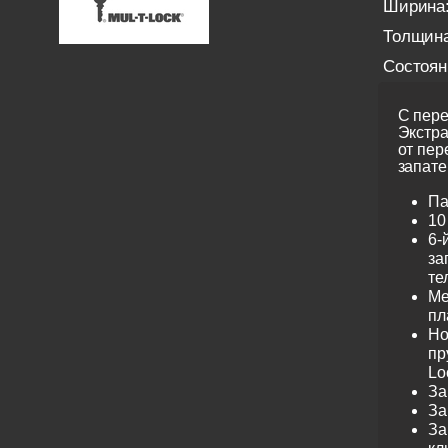
Ширина
Толщина
Состоян
С пере
Экстра
от пер
запате
Па
10
6-
за
те
Ме
пл
Но
пр
Lo
За
За
За