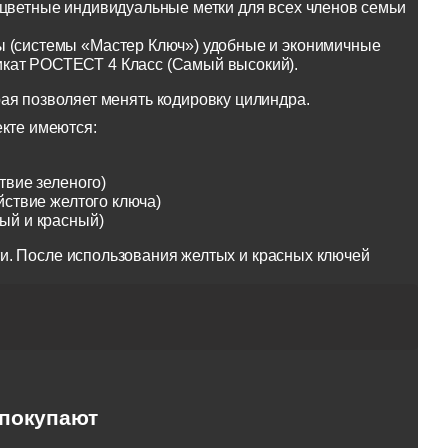
оцветные индивидуальные метки для всех членов семьи
ы (системы «Мастер Ключ») удобные и эконимичные
икат РОСТЕСТ 4 Класс (Самый высокий).
ая позволяет менять кодировку цилиндра.
екте имеются:
твие зеленого)
йствие желтого ключа)
тый и красный)
и. После использования желтых и красных ключей
 покупают