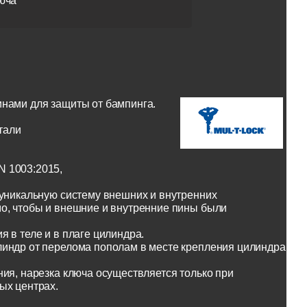
юча
инами для защиты от бампинга.
тали
N 1003:2015,
 уникальную систему внешних и внутренних
о, чтобы и внешние и внутренние пины были
 в теле и в плаге цилиндра.
линдр от перелома пополам в месте крепления цилиндра
ия, нарезка ключа осуществляется только при
ых центрах.