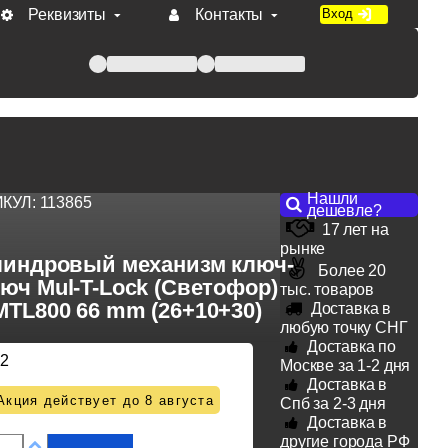
Реквизиты
Контакты
Вход
 при оплате по счету.
Нашли
ИКУЛ:
113865
дешевле?
17 лет на
рынке
индровый механизм ключ-
Более 20
юч Mul-T-Lock (Светофор)
тыс. товаров
MTL800 66 mm (26+10+30)
Доставка в
любую точку СНГ
Доставка по
12
Москве за 1-2 дня
Доставка в
Акция действует до 8 августа
Спб за 2-3 дня
Доставка в
другие города РФ