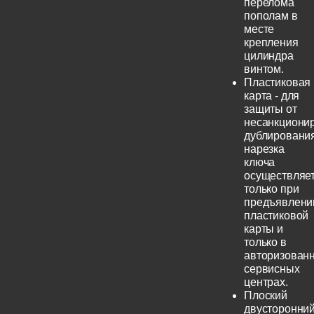
перелома
пополам в
месте
крепления
цилиндра
винтом.
Пластиковая
карта - для
защиты от
несанкциони
дублирования
нарезка
ключа
осуществляе
только при
предъявлени
пластиковой
карты и
только в
авторизован
сервисных
центрах.
Плоский
двусторонни