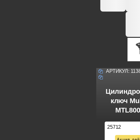
АРТИКУЛ:
113
Цилиндро
ключ Mul
MTL800
25712
Акция дей