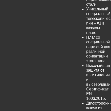
стали
Уникальный
специальный
телескопичес
пин – #1 в
каждом
плаге.
Плаг со
специальной
нарезкой для
различной
ориентации
этого пина.
Высочайшая
защита от
вытягивания
и
высверливан
Сертификат
EN
1003:2015,
Двухсторонн
ключи из