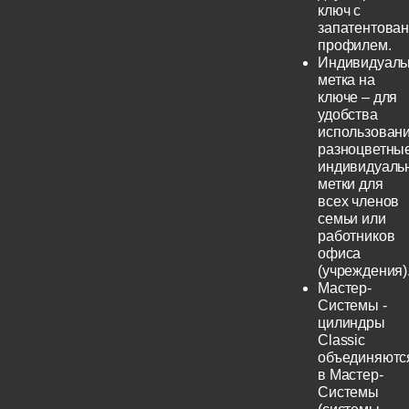
ключ с
запатентова
профилем.
Индивидуаль
метка на
ключе – для
удобства
использовани
разноцветны
индивидуаль
метки для
всех членов
семьи или
работников
офиса
(учреждения)
Мастер-
Системы -
цилиндры
Classic
объединяютс
в Мастер-
Системы