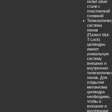
nickel silver
стали с
пластиковой
головкой
Телескопичес
система
пинов
(Патент Mul-
T-Lock)
цилиндры
имеют
уникальную
систему
внешних и
внутренних
телескопичес
пинов. Для
открытия
механизма
цилиндра
необходимо,
чтобы и
внешние и
внутренние