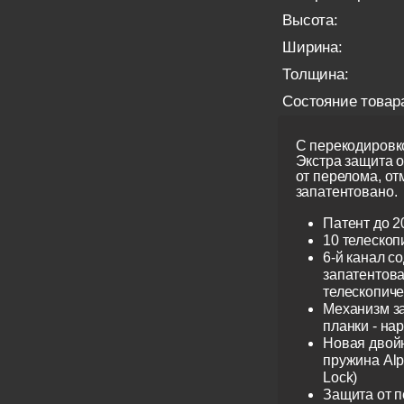
Высота:
Ширина:
Толщина:
Состояние товар
С перекодировко
Экстра защита 
от перелома, от
запатентовано.
Патент до 2
10 телескоп
6-й канал с
запатентов
телескопиче
Механизм з
планки - на
Новая двой
пружина Alp
Lock)
Защита от 