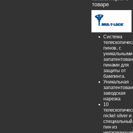
товаре
Система
телескопичес
пинов, с
уникальными
запатентова
пинами для
защиты от
бампинга.
Уникальная
запатентова
заводская
нарезка
10
телескопичес
nickel silver и
специальный
пин из
нержавеюще