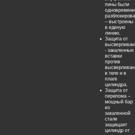
пины были
одновременн
разблокиров
– выстроены
в единую
линию.
Защита от
высверливан
- закаленные
вставки
против
высверливан
в теле и в
плаге
цилиндра.
Защита от
перелома –
мощный бар
из
закаленной
стали
защищает
цилиндр от