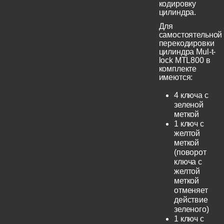
кодировку
цилиндра.
Для
самостоятельной
перекодировки
цилиндра Mul-t-
lock MTL800 в
комплекте
имеются:
4 ключа с
зеленой
меткой
1 ключ с
желтой
меткой
(поворот
ключа с
желтой
меткой
отменяет
действие
зеленого)
1 ключ с