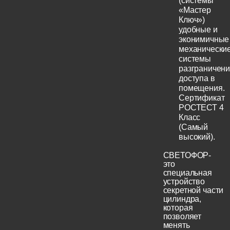
(системы
«Мастер
Ключ»)
удобные и
эконимичные
механически
системы
разграничен
доступа в
помещения.
Сертификат
РОСТЕСТ 4
Класс
(Самый
высокий).
СВЕТОФОР-
это
специальная
устройство
секретной части
цилиндра,
которая
позволяет
менять