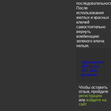
последовательност
После
использования
желтых и красных
ключей
самостоятельно
вернуть
комбинацию
зеленого ключа
нельзя.
Брошюра по
Mul-t-Lock
MTL-800,
флагман
Чтобы оставить
отзыв, пройдите
регистрацию
или
войдите на
сайт