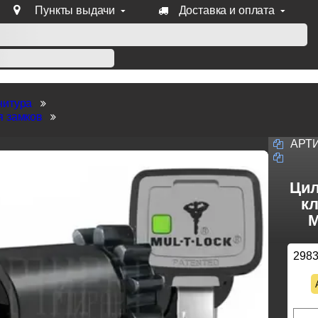
Пункты выдачи
Доставка и оплата
уб продукции Venezia, Fratelli, Tupai, Extreza, Melodia, Forme
нитура
я замков
АРТ
Цил
кл
M
298