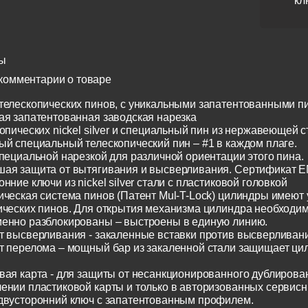
кл
ы
комментарии о товаре
телескопических пинов, с уникальными запатентованными п
ая запатентованная заводская нарезка
опических nickel silver и специальный пин из нержавеющей с
ый специальный телескопический пин – #1 в каждом плаге.
специальной нарезкой для различной ориентации этого пина.
ая защита от вытягивания и высверливания. Сертификат E
нние ключи из nickel silver стали с пластиковой головкой
ическая система пинов (Патент Mul-T-Lock) цилиндры имеют
ических пинов. Для открытия механизма цилиндра необходим
енно разблокированы – выстроены в единую линию.
т высверливания - закаленные вставки против высверливания
т перелома – мощный бар из закаленной стали защищает ци
вая карта - для защиты от несанкционированного дублирован
ении пластиковой карты и только в авторизованных сервисн
двусторонний ключ с запатентованным профилем.