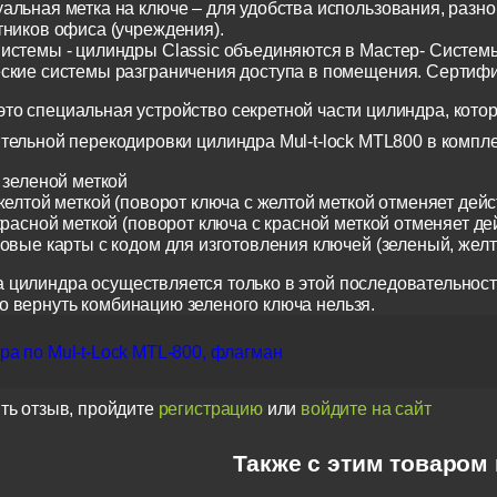
альная метка на ключе – для удобства использования, разн
тников офиса (учреждения).
истемы - цилиндры Classic объединяются в Мастер- Систем
ские системы разграничения доступа в помещения. Сертиф
о специальная устройство секретной части цилиндра, котор
тельной перекодировки цилиндра Mul-t-lock MTL800 в компл
 зеленой меткой
желтой меткой (поворот ключа с желтой меткой отменяет дейс
красной меткой (поворот ключа с красной меткой отменяет де
ковые карты с кодом для изготовления ключей (зеленый, жел
 цилиндра осуществляется только в этой последовательност
о вернуть комбинацию зеленого ключа нельзя.
а по Mul-t-Lock MTL-800, флагман
ть отзыв, пройдите
регистрацию
или
войдите на сайт
Также с этим товаром