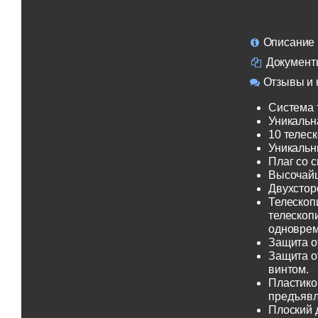
Описание
Документ
Отзывы и 
Система 
Уникальн
10 телеск
Уникальн
Плаг со 
Высочайш
Двухсторо
Телескоп
телескоп
одноврем
Защита о
Защита о
винтом.
Пластико
предъявл
Плоский 