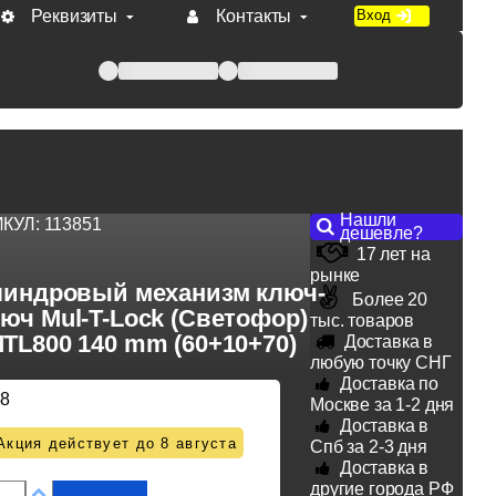
Реквизиты
Контакты
Вход
 при оплате по счету.
Нашли
ИКУЛ:
113851
дешевле?
17 лет на
рынке
индровый механизм ключ-
Более 20
юч Mul-T-Lock (Светофор)
тыс. товаров
TL800 140 mm (60+10+70)
Доставка в
любую точку СНГ
Доставка по
38
Москве за 1-2 дня
Доставка в
Акция действует до 8 августа
Спб за 2-3 дня
Доставка в
другие города РФ