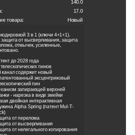
:
140.0
:
17.0
ие товара:
Новый
кодировкой 3 в 1 (ключи 4+1+1).
 защита от высверливания, защита
елома, отмычек, усиленные,
нтовано.
тент до 2028 года
 телескопических пинов
й канал содержит новый
патентованный эксцентриковый
лескопический пин
ханизм запирающей верхней
анки - нарезка в виде змейки
вая двойная интерактивная
ужина Alpha Spring (патент Mul-T-
ck)
щита от перелома
щита от высверливания
щита от нелегального копирования