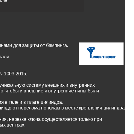
юча
инами для защиты от бампинга.
тали
N 1003:2015,
 уникальную систему внешних и внутренних
о, чтобы и внешние и внутренние пины были
 в теле и в плаге цилиндра.
линдр от перелома пополам в месте крепления цилиндра
ия, нарезка ключа осуществляется только при
ых центрах.