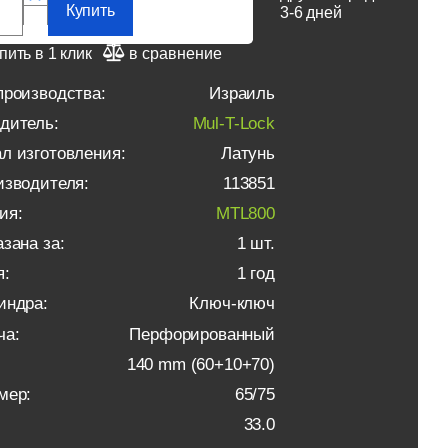
Купить
3-6 дней
пить в 1 клик
в сравнение
производства:
Израиль
дитель:
Mul-T-Lock
л изготовления:
Латунь
изводителя:
113851
ия:
MTL800
зана за:
1 шт.
я:
1 год
индра:
Ключ-ключ
ча:
Перфорированный
140 mm (60+10+70)
мер:
65/75
33.0