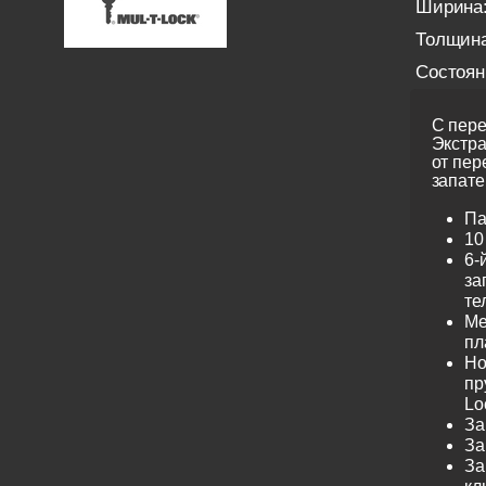
Ширина
Толщина
Состоян
С пере
Экстра
от пер
запате
Па
10
6-
за
те
Ме
пл
Но
пр
Lo
За
За
За