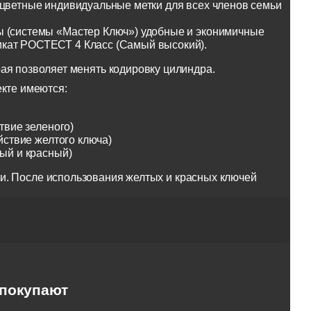
оцветные индивидуальные метки для всех членов семьи
ы (системы «Мастер Ключ») удобные и эконимичные
икат РОСТЕСТ 4 Класс (Самый высокий).
ая позволяет менять кодировку цилиндра.
екте имеются:
твие зеленого)
йствие желтого ключа)
тый и красный)
и. После использования желтых и красных ключей
 покупают