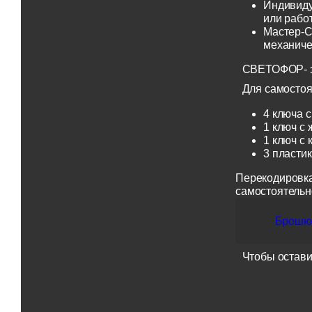
Индивиду
или рабо
Мастер-С
механиче
СВЕТОФОР- эт
Для самостоя
4 ключа с
1 ключ с 
1 ключ с 
3 пласти
Перекодировка
самостоятельн
Брошюр
Чтобы остави