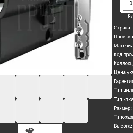
Ку
Страна 
Произво
Материа
Код про
Коллекц
Цена ука
Гаранти
Тип цил
Тип клю
Размер:
Типораз
Высота: