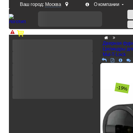
Ваш город:
Москва
О компании
Доп. скидка от цен на сайте 7% при заказе от 50 тыс. р
Дверная фур
Цилиндры дл
Mul-T-Lock
-19%