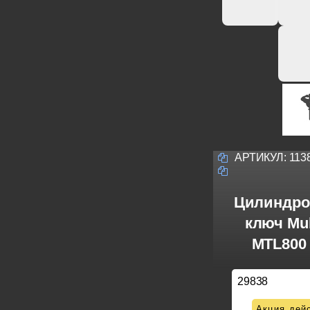
АРТИКУЛ:
113
Цилиндро
ключ Mul
MTL800 
29838
Акция дейс