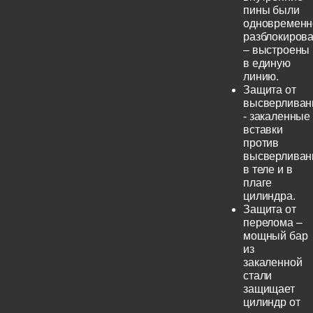
пины были
одновременн
разблокиров
– выстроены
в единую
линию.
Защита от
высверливан
- закаленные
вставки
против
высверливан
в теле и в
плаге
цилиндра.
Защита от
перелома –
мощный бар
из
закаленной
стали
защищает
цилиндр от