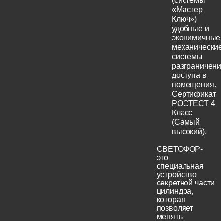
(системы
«Мастер
Ключ»)
удобные и
эконимичные
механически
системы
разграничен
доступа в
помещения.
Сертификат
РОСТЕСТ 4
Класс
(Самый
высокий).
СВЕТОФОР-
это
специальная
устройство
секретной части
цилиндра,
которая
позволяет
менять