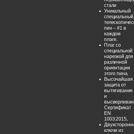
стали
Уникальный
специальный
телескопичес
пин – #1 в
каждом
плаге.
Плаг со
специальной
нарезкой для
различной
ориентации
этого пина.
Высочайшая
защита от
вытягивания
и
высверливан
Сертификат
EN
1003:2015,
Двухсторонн
ключи из