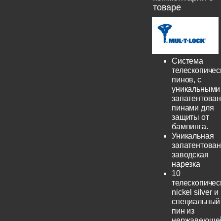
товаре
Система
телескопичес
пинов, с
уникальными
запатентова
пинами для
защиты от
бампинга.
Уникальная
запатентова
заводская
нарезка
10
телескопичес
nickel silver и
специальный
пин из
нержавеюще