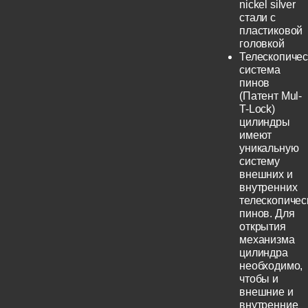
nickel silver
стали с
пластиковой
головкой
Телескопичес
система
пинов
(Патент Mul-
T-Lock)
цилиндры
имеют
уникальную
систему
внешних и
внутренних
телескопичес
пинов. Для
открытия
механизма
цилиндра
необходимо,
чтобы и
внешние и
внутренние