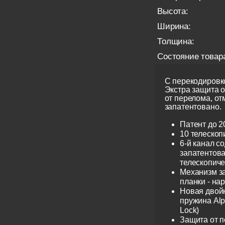
Высота:
Ширина:
Толщина:
Состояние товар
С перекодировко
Экстра защита 
от перелома, от
запатентовано.
Патент до 2
10 телескоп
6-й канал с
запатентов
телескопиче
Механизм з
планки - на
Новая двой
пружина Alp
Lock)
Защита от 