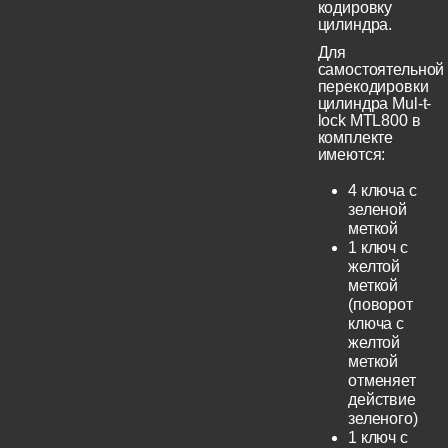
кодировку
цилиндра.
Для
самостоятельной
перекодировки
цилиндра Mul-t-
lock MTL800 в
комплекте
имеются:
4 ключа с
зеленой
меткой
1 ключ с
желтой
меткой
(поворот
ключа с
желтой
меткой
отменяет
действие
зеленого)
1 ключ с