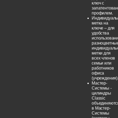
ключ с
запатентова
профилем.
Индивидуаль
метка на
ключе – для
удобства
использовани
разноцветны
индивидуаль
метки для
всех членов
семьи или
работников
офиса
(учреждения)
Мастер-
Системы -
цилиндры
Classic
объединяютс
в Мастер-
Системы