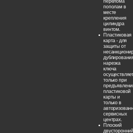
перелома
пополам в
месте
крепления
цилиндра
винтом.
Пластиковая
карта - для
защиты от
несанкциони
дублирования
нарезка
ключа
осуществляе
только при
предъявлени
пластиковой
карты и
только в
авторизован
сервисных
центрах.
Плоский
двусторонни