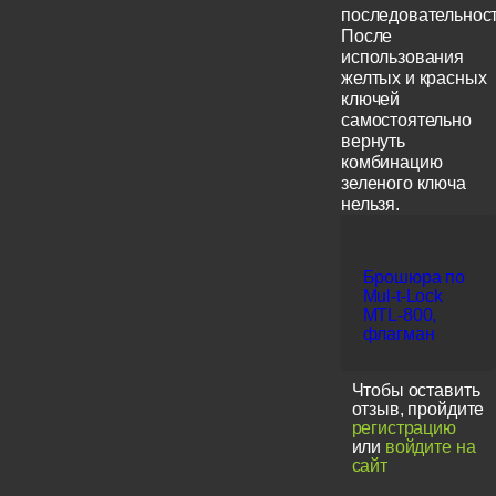
последовательност
После
использования
желтых и красных
ключей
самостоятельно
вернуть
комбинацию
зеленого ключа
нельзя.
Брошюра по
Mul-t-Lock
MTL-800,
флагман
Чтобы оставить
отзыв, пройдите
регистрацию
или
войдите на
сайт