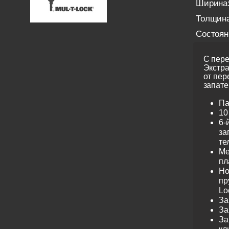
Ширина
Толщина
Состоян
С пере
Экстра
от пер
запате
Па
10
6-
за
те
Ме
пл
Но
пр
Lo
За
За
За