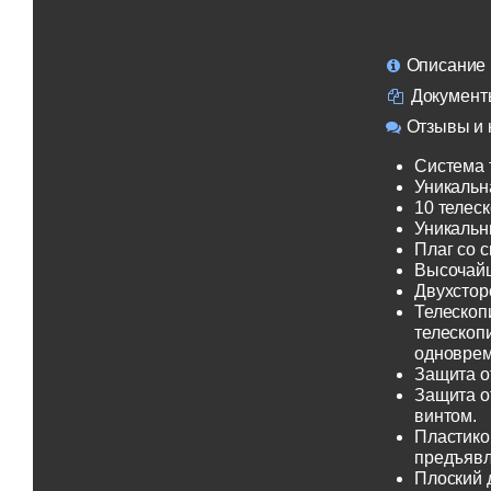
Описание
Документ
Отзывы и 
Система 
Уникальн
10 телеск
Уникальн
Плаг со 
Высочайш
Двухсторо
Телескоп
телескоп
одноврем
Защита о
Защита о
винтом.
Пластико
предъявл
Плоский 