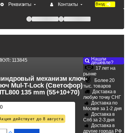
Реквизиты
Контакты
Вход
 при оплате по счету.
Нашли
ИКУЛ:
113845
дешевле?
17 лет на
рынке
индровый механизм ключ-
Более 20
юч Mul-T-Lock (Светофор)
тыс. товаров
TL800 135 mm (55+10+70)
Доставка в
любую точку СНГ
Доставка по
00
Москве за 1-2 дня
Доставка в
Акция действует до 8 августа
Спб за 2-3 дня
Доставка в
другие города РФ