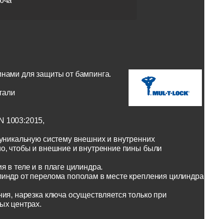
юча
инами для защиты от бампинга.
тали
N 1003:2015,
 уникальную систему внешних и внутренних
о, чтобы и внешние и внутренние пины были
 в теле и в плаге цилиндра.
линдр от перелома пополам в месте крепления цилиндра
ия, нарезка ключа осуществляется только при
ых центрах.