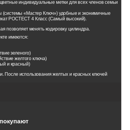
оцветные индивидуальные метки для всех членов семьи
ы (системы «Мастер Ключ») удобные и эконимичные
икат РОСТЕСТ 4 Класс (Самый высокий).
ая позволяет менять кодировку цилиндра.
екте имеются:
твие зеленого)
йствие желтого ключа)
тый и красный)
и. После использования желтых и красных ключей
 покупают