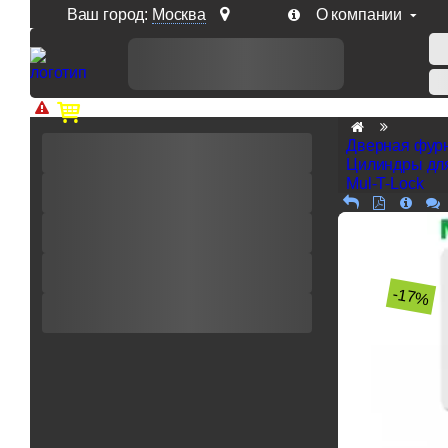
Ваш город:
Москва
О компании
Доп. скидка от цен на сайте 7% при заказе от 50 тыс. р
Дверная фур
Цилиндры дл
Mul-T-Lock
-17%