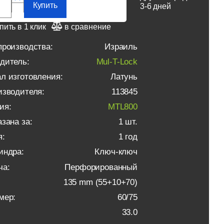
Купить
3-6 дней
пить в 1 клик
в сравнение
производства:
Израиль
дитель:
Mul-T-Lock
л изготовления:
Латунь
изводителя:
113845
ия:
MTL800
зана за:
1 шт.
я:
1 год
индра:
Ключ-ключ
ча:
Перфорированный
135 mm (55+10+70)
мер:
60/75
33.0