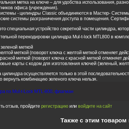
альная метка на ключе – для удобства использования, разн
тников офиса (учреждения).
истемы - цилиндры Classic объединяются в Мастер- Систем
ские системы разграничения доступа в помещения. Сертиф
о специальная устройство секретной части цилиндра, котор
тельной перекодировки цилиндра Mul-t-lock MTL800 в компл
 зеленой меткой
желтой меткой (поворот ключа с желтой меткой отменяет дейс
красной меткой (поворот ключа с красной меткой отменяет де
ковые карты с кодом для изготовления ключей (зеленый, жел
 цилиндра осуществляется только в этой последовательност
о вернуть комбинацию зеленого ключа нельзя.
а по Mul-t-Lock MTL-800, флагман
ть отзыв, пройдите
регистрацию
или
войдите на сайт
Также с этим товаром