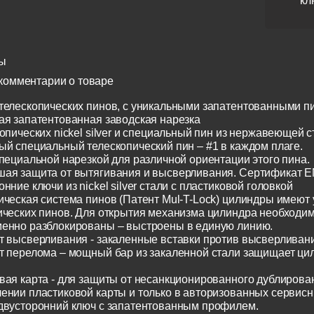
кл
ы
комментарии о товаре
телескопических пинов, с уникальными запатентованными п
ая запатентованная заводская нарезка
опических nickel silver и специальный пин из нержавеющей с
ый специальный телескопический пин – #1 в каждом плаге.
специальной нарезкой для различной ориентации этого пина.
ая защита от вытягивания и высверливания. Сертификат E
нние ключи из nickel silver стали с пластиковой головкой
ическая система пинов (Патент Mul-T-Lock) цилиндры имеют
ических пинов. Для открытия механизма цилиндра необходим
енно разблокированы – выстроены в единую линию.
т высверливания - закаленные вставки против высверливания
т перелома – мощный бар из закаленной стали защищает ци
вая карта - для защиты от несанкционированного дублирован
ении пластиковой карты и только в авторизованных сервисн
двусторонний ключ с запатентованным профилем.