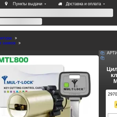
Пункты выдачи
Доставка и оплата
уб продукции Venezia, Fratelli, Tupai, Extreza, Melodia, Forme
нитура
я замков
АРТ
Цил
кл
M
297