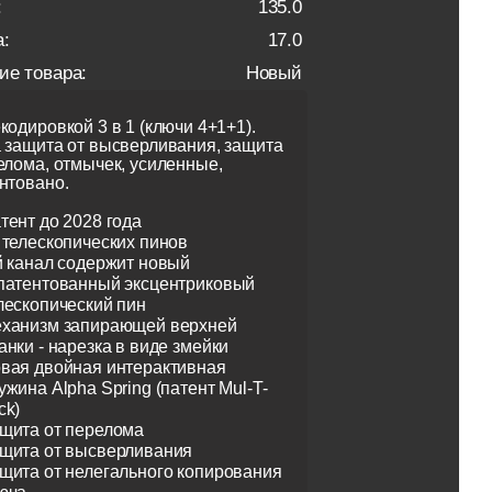
:
135.0
:
17.0
ие товара:
Новый
кодировкой 3 в 1 (ключи 4+1+1).
 защита от высверливания, защита
елома, отмычек, усиленные,
нтовано.
тент до 2028 года
 телескопических пинов
й канал содержит новый
патентованный эксцентриковый
лескопический пин
ханизм запирающей верхней
анки - нарезка в виде змейки
вая двойная интерактивная
ужина Alpha Spring (патент Mul-T-
ck)
щита от перелома
щита от высверливания
щита от нелегального копирования