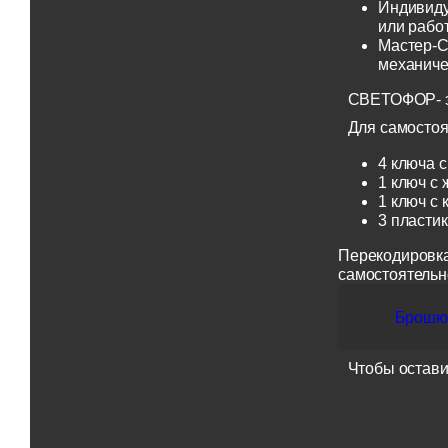
Индивиду
или рабо
Мастер-С
механиче
СВЕТОФОР- эт
Для самостоя
4 ключа с
1 ключ с 
1 ключ с 
3 пласти
Перекодировка
самостоятельн
Брошюр
Чтобы остави