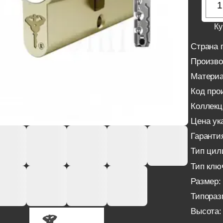
Ку
Страна 
Произво
Материа
Код про
Коллекц
Цена ука
Гаранти
Тип цил
Тип клю
Размер:
Типораз
Высота: