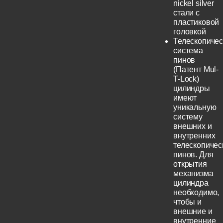
nickel silver
стали с
пластиковой
головкой
Телескопичес
система
пинов
(Патент Mul-
T-Lock)
цилиндры
имеют
уникальную
систему
внешних и
внутренних
телескопичес
пинов. Для
открытия
механизма
цилиндра
необходимо,
чтобы и
внешние и
внутренние