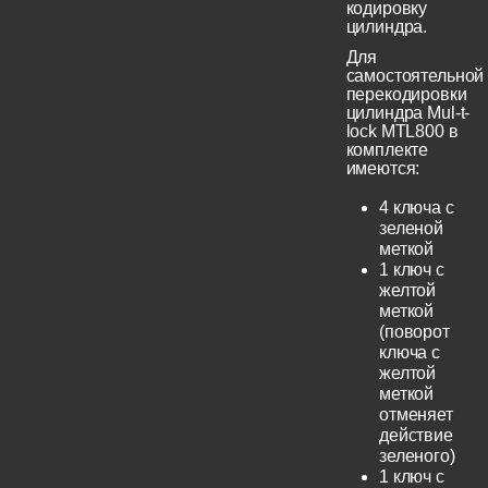
кодировку
цилиндра.
Для
самостоятельной
перекодировки
цилиндра Mul-t-
lock MTL800 в
комплекте
имеются:
4 ключа с
зеленой
меткой
1 ключ с
желтой
меткой
(поворот
ключа с
желтой
меткой
отменяет
действие
зеленого)
1 ключ с