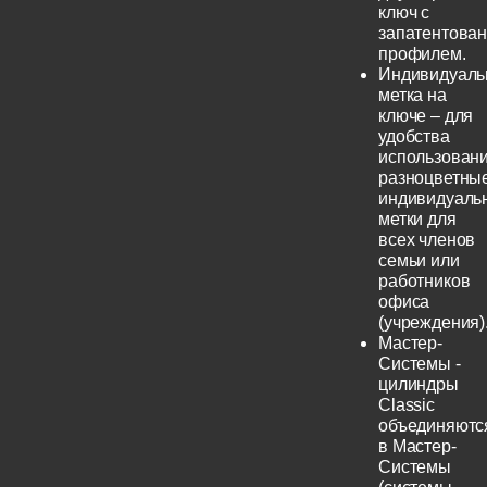
ключ с
запатентова
профилем.
Индивидуаль
метка на
ключе – для
удобства
использовани
разноцветны
индивидуаль
метки для
всех членов
семьи или
работников
офиса
(учреждения)
Мастер-
Системы -
цилиндры
Classic
объединяютс
в Мастер-
Системы