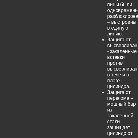
пины были
одновременн
разблокиров
– выстроены
в единую
линию.
Защита от
высверливан
- закаленные
вставки
против
высверливан
в теле и в
плаге
цилиндра.
Защита от
перелома –
мощный бар
из
закаленной
стали
защищает
цилиндр от