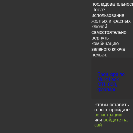
последовательност
После
использования
желтых и красных
ключей
самостоятельно
вернуть
комбинацию
зеленого ключа
нельзя.
Брошюра по
Mul-t-Lock
MTL-800,
флагман
Чтобы оставить
отзыв, пройдите
регистрацию
или
войдите на
сайт