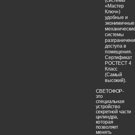
(системы
«Мастер
Ключ»)
удобные и
эконимичные
механически
системы
разграничен
доступа в
помещения.
Сертификат
РОСТЕСТ 4
Класс
(Самый
высокий).
СВЕТОФОР-
это
специальная
устройство
секретной части
цилиндра,
которая
позволяет
менять