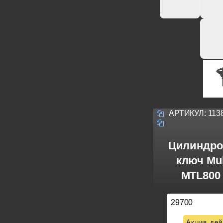
АРТИКУЛ:
113
Цилиндро
ключ Mul
MTL800 
29700
Акция дей