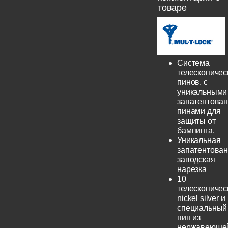
товаре
Система
телескопичес
пинов, с
уникальными
запатентова
пинами для
защиты от
бампинга.
Уникальная
запатентова
заводская
нарезка
10
телескопичес
nickel silver и
специальный
пин из
нержавеюще