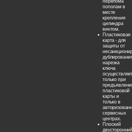
перелома
пополам в
месте
крепления
цилиндра
винтом.
Пластиковая
карта - для
защиты от
несанкциони
дублирования
нарезка
ключа
осуществляе
только при
предъявлени
пластиковой
карты и
только в
авторизован
сервисных
центрах.
Плоский
двусторонни