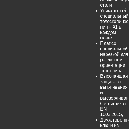
стали
Уникальный
специальный
телескопичес
пин – #1 в
каждом
плаге.
Плаг со
специальной
нарезкой для
различной
ориентации
этого пина.
Высочайшая
защита от
вытягивания
и
высверливан
Сертификат
EN
1003:2015,
Двухсторонн
ключи из