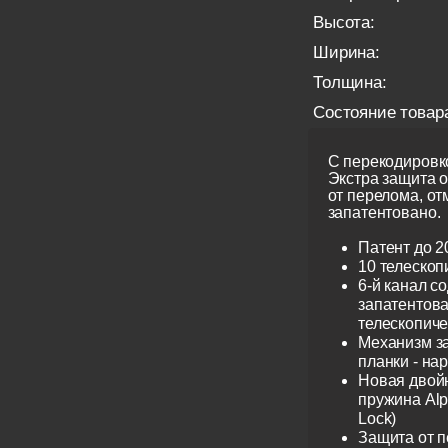
Высота:
Ширина:
Толщина:
Состояние товар
С перекодировко
Экстра защита 
от перелома, от
запатентовано.
Патент до 2
10 телескоп
6-й канал с
запатентов
телескопиче
Механизм з
планки - на
Новая двой
пружина Alp
Lock)
Защита от 