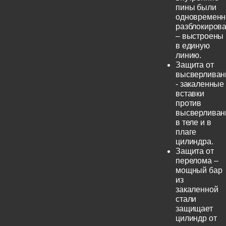
пины были
одновременн
разблокиров
– выстроены
в единую
линию.
Защита от
высверливан
- закаленные
вставки
против
высверливан
в теле и в
плаге
цилиндра.
Защита от
перелома –
мощный бар
из
закаленной
стали
защищает
цилиндр от