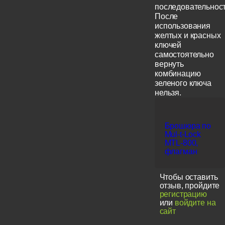
последовательност
После
использования
желтых и красных
ключей
самостоятельно
вернуть
комбинацию
зеленого ключа
нельзя.
Брошюра по
Mul-t-Lock
MTL-800,
флагман
Чтобы оставить
отзыв, пройдите
регистрацию
или
войдите на
сайт