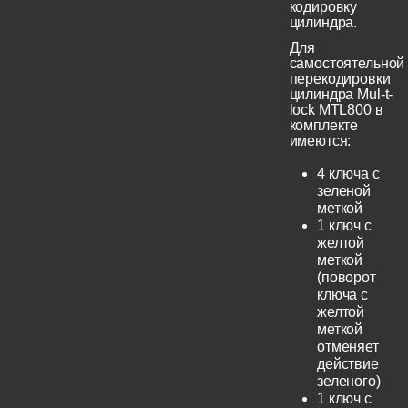
кодировку
цилиндра.
Для
самостоятельной
перекодировки
цилиндра Mul-t-
lock MTL800 в
комплекте
имеются:
4 ключа с
зеленой
меткой
1 ключ с
желтой
меткой
(поворот
ключа с
желтой
меткой
отменяет
действие
зеленого)
1 ключ с