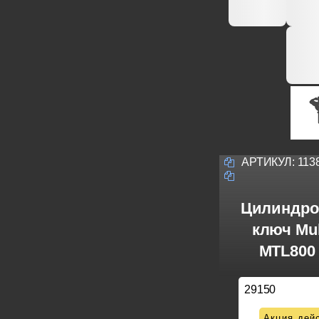
АРТИКУЛ:
113
Цилиндро
ключ Mul
MTL800 
29150
Акция дейс