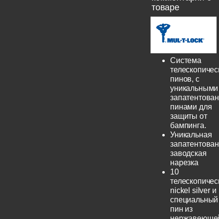
товаре
Система
телескопичес
пинов, с
уникальными
запатентова
пинами для
защиты от
бампинга.
Уникальная
запатентова
заводская
нарезка
10
телескопичес
nickel silver и
специальный
пин из
нержавеюще