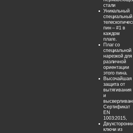
стали
Уникальный
специальный
телескопичес
пин – #1 в
каждом
плаге.
Плаг со
специальной
нарезкой для
различной
ориентации
этого пина.
Высочайшая
защита от
вытягивания
и
высверливан
Сертификат
EN
1003:2015,
Двухсторонн
ключи из