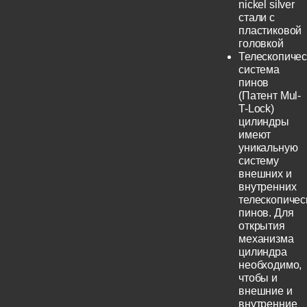
nickel silver
стали с
пластиковой
головкой
Телескопичес
система
пинов
(Патент Mul-
T-Lock)
цилиндры
имеют
уникальную
систему
внешних и
внутренних
телескопичес
пинов. Для
открытия
механизма
цилиндра
необходимо,
чтобы и
внешние и
внутренние