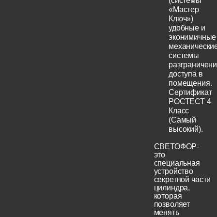
(системы
«Мастер
Ключ»)
удобные и
эконимичные
механически
системы
разграничен
доступа в
помещения.
Сертификат
РОСТЕСТ 4
Класс
(Самый
высокий).
СВЕТОФОР-
это
специальная
устройство
секретной части
цилиндра,
которая
позволяет
менять