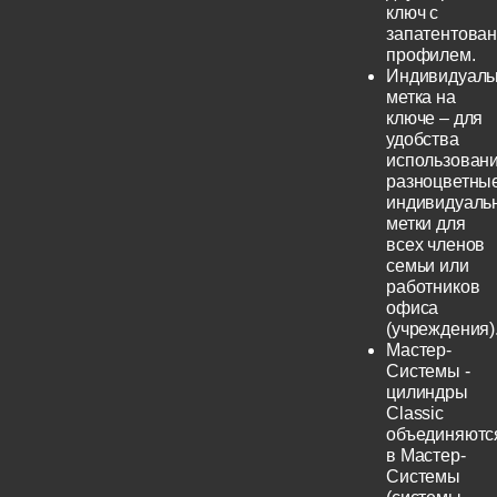
ключ с
запатентова
профилем.
Индивидуаль
метка на
ключе – для
удобства
использовани
разноцветны
индивидуаль
метки для
всех членов
семьи или
работников
офиса
(учреждения)
Мастер-
Системы -
цилиндры
Classic
объединяютс
в Мастер-
Системы