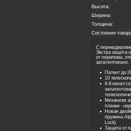
Высота:
Ширина:
Толщина:
Состояние товар
С перекодировко
Экстра защита 
от перелома, от
запатентовано.
Патент до 2
10 телескоп
6-й канал с
запатентов
телескопиче
Механизм з
планки - на
Новая двой
пружина Alp
Lock)
Защита от 