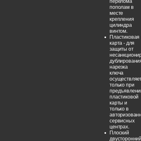
перелома
пополам в
месте
крепления
цилиндра
винтом.
Пластиковая
карта - для
защиты от
несанкциони
дублирования
нарезка
ключа
осуществляе
только при
предъявлени
пластиковой
карты и
только в
авторизован
сервисных
центрах.
Плоский
двусторонни