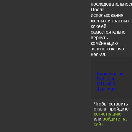
последовательност
После
использования
желтых и красных
ключей
самостоятельно
вернуть
комбинацию
зеленого ключа
нельзя.
Брошюра по
Mul-t-Lock
MTL-800,
флагман
Чтобы оставить
отзыв, пройдите
регистрацию
или
войдите на
сайт