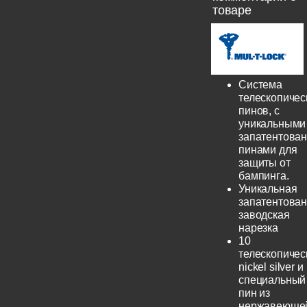
товаре
Система
телескопичес
пинов, с
уникальными
запатентова
пинами для
защиты от
бампинга.
Уникальная
запатентова
заводская
нарезка
10
телескопичес
nickel silver и
специальный
пин из
нержавеюще