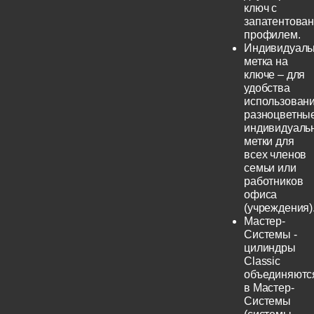
ключ с
запатентова
профилем.
Индивидуаль
метка на
ключе – для
удобства
использовани
разноцветны
индивидуаль
метки для
всех членов
семьи или
работников
офиса
(учреждения)
Мастер-
Системы -
цилиндры
Classic
объединяютс
в Мастер-
Системы