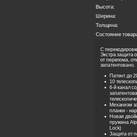
Высота:
Ширина:
Толщина:
Состояние товар
С перекодировко
Экстра защита 
от перелома, от
запатентовано.
Патент до 2
10 телескоп
6-й канал с
запатентов
телескопиче
Механизм з
планки - на
Новая двой
пружина Alp
Lock)
Защита от 