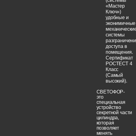
(системы
«Мастер
Ключ»)
удобные и
эконимичные
механически
системы
разграничен
доступа в
помещения.
Сертификат
РОСТЕСТ 4
Класс
(Самый
высокий).
СВЕТОФОР-
это
специальная
устройство
секретной части
цилиндра,
которая
позволяет
менять