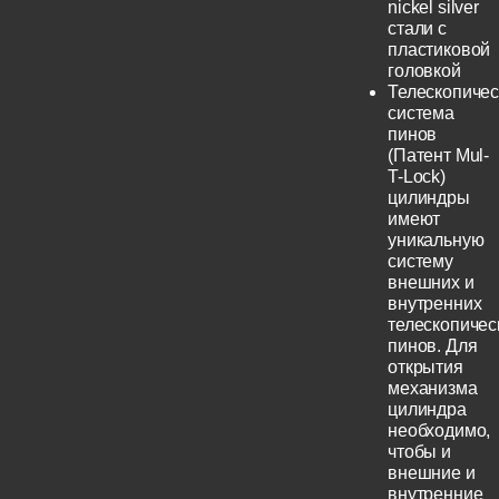
nickel silver
стали с
пластиковой
головкой
Телескопичес
система
пинов
(Патент Mul-
T-Lock)
цилиндры
имеют
уникальную
систему
внешних и
внутренних
телескопичес
пинов. Для
открытия
механизма
цилиндра
необходимо,
чтобы и
внешние и
внутренние