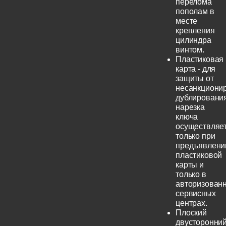
перелома
пополам в
месте
крепления
цилиндра
винтом.
Пластиковая
карта - для
защиты от
несанкциони
дублирования
нарезка
ключа
осуществляе
только при
предъявлени
пластиковой
карты и
только в
авторизован
сервисных
центрах.
Плоский
двусторонни