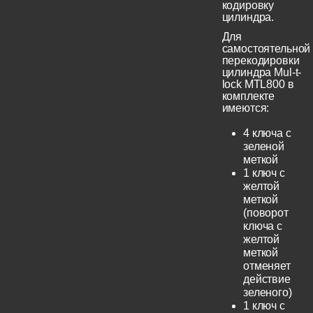
кодировку
цилиндра.
Для
самостоятельной
перекодировки
цилиндра Mul-t-
lock MTL800 в
комплекте
имеются:
4 ключа с
зеленой
меткой
1 ключ с
желтой
меткой
(поворот
ключа с
желтой
меткой
отменяет
действие
зеленого)
1 ключ с