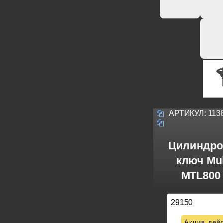
АРТИКУЛ:
113
Цилиндро
ключ Mul
MTL800 
29150
Акция дейс