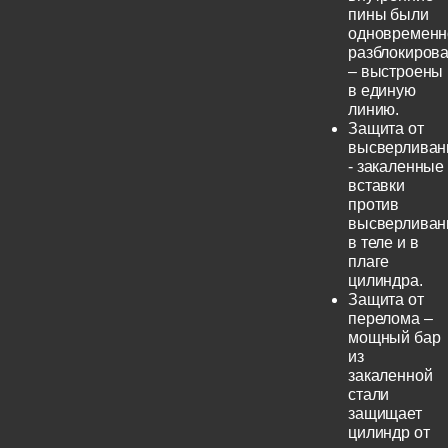
пины были
одновременн
разблокиров
– выстроены
в единую
линию.
Защита от
высверливан
- закаленные
вставки
против
высверливан
в теле и в
плаге
цилиндра.
Защита от
перелома –
мощный бар
из
закаленной
стали
защищает
цилиндр от