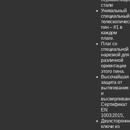
стали
Уникальный
специальный
телескопичес
пин – #1 в
каждом
плаге.
Плаг со
специальной
нарезкой для
различной
ориентации
этого пина.
Высочайшая
защита от
вытягивания
и
высверливан
Сертификат
EN
1003:2015,
Двухсторонн
ключи из