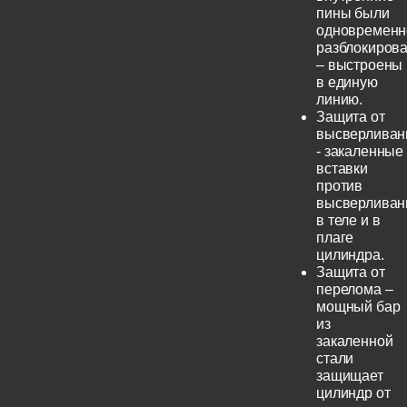
пины были
одновременн
разблокиров
– выстроены
в единую
линию.
Защита от
высверливан
- закаленные
вставки
против
высверливан
в теле и в
плаге
цилиндра.
Защита от
перелома –
мощный бар
из
закаленной
стали
защищает
цилиндр от