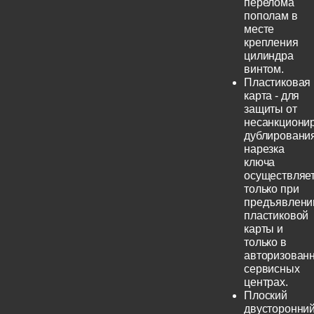
перелома
пополам в
месте
крепления
цилиндра
винтом.
Пластиковая
карта - для
защиты от
несанкциони
дублирования
нарезка
ключа
осуществляе
только при
предъявлени
пластиковой
карты и
только в
авторизован
сервисных
центрах.
Плоский
двусторонни