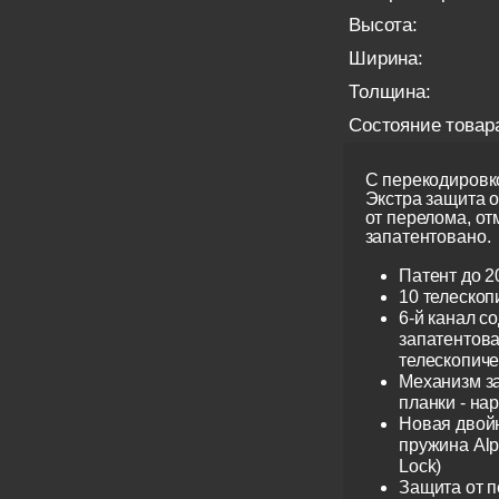
Высота:
Ширина:
Толщина:
Состояние товар
С перекодировко
Экстра защита 
от перелома, от
запатентовано.
Патент до 2
10 телескоп
6-й канал с
запатентов
телескопиче
Механизм з
планки - на
Новая двой
пружина Alp
Lock)
Защита от 