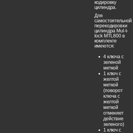
кодировку
цилиндра.
Для
самостоятельной
перекодировки
цилиндра Mul-t-
lock MTL800 в
комплекте
имеются:
4 ключа с
зеленой
меткой
1 ключ с
желтой
меткой
(поворот
ключа с
желтой
меткой
отменяет
действие
зеленого)
1 ключ с