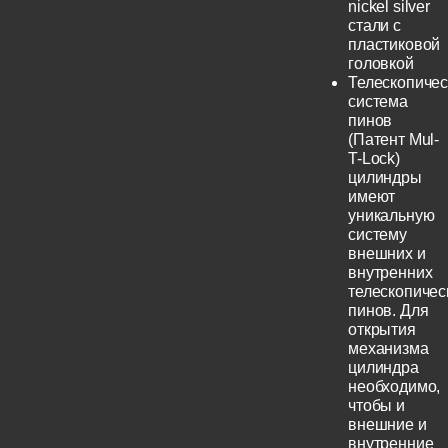
nickel silver
стали с
пластиковой
головкой
Телескопичес
система
пинов
(Патент Mul-
T-Lock)
цилиндры
имеют
уникальную
систему
внешних и
внутренних
телескопичес
пинов. Для
открытия
механизма
цилиндра
необходимо,
чтобы и
внешние и
внутренние