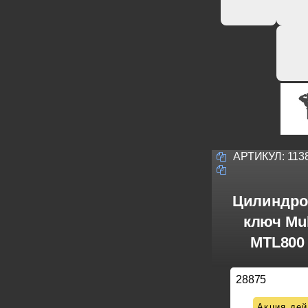
АРТИКУЛ:
113
Цилиндро
ключ Mul
MTL800 
28875
Акция дей