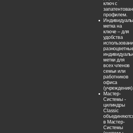
ключ с
запатентова
профилем.
Индивидуаль
метка на
ключе – для
удобства
использовани
разноцветны
индивидуаль
метки для
всех членов
семьи или
работников
офиса
(учреждения)
Мастер-
Системы -
цилиндры
Classic
объединяютс
в Мастер-
Системы