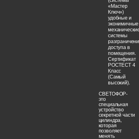
(системы
«Мастер
Ключ»)
удобные и
эконимичные
механически
системы
разграничен
доступа в
помещения.
Сертификат
РОСТЕСТ 4
Класс
(Самый
высокий).
СВЕТОФОР-
это
специальная
устройство
секретной части
цилиндра,
которая
позволяет
менять