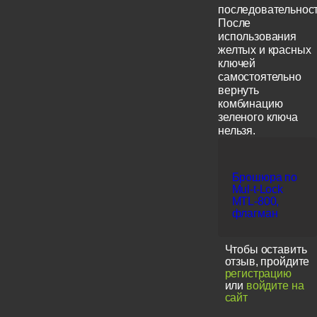
последовательност
После
использования
желтых и красных
ключей
самостоятельно
вернуть
комбинацию
зеленого ключа
нельзя.
Брошюра по
Mul-t-Lock
MTL-800,
флагман
Чтобы оставить
отзыв, пройдите
регистрацию
или
войдите на
сайт