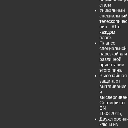
стали
Уникальный
специальный
телескопичес
пин – #1 в
каждом
плаге.
Плаг со
специальной
нарезкой для
различной
ориентации
этого пина.
Высочайшая
защита от
вытягивания
и
высверливан
Сертификат
EN
1003:2015,
Двухсторонн
ключи из