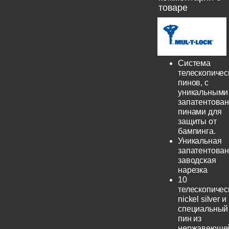
товаре
Система
телескопичес
пинов, с
уникальными
запатентова
пинами для
защиты от
бампинга.
Уникальная
запатентова
заводская
нарезка
10
телескопичес
nickel silver и
специальный
пин из
нержавеюще