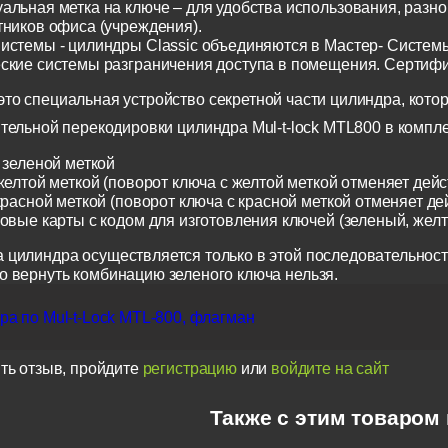
альная метка на ключе – для удобства использования, разн
тников офиса (учреждения).
истемы - цилиндры Classic объединяются в Мастер- Систем
ские системы разграничения доступа в помещения. Сертиф
о специальная устройство секретной части цилиндра, котор
тельной перекодировки цилиндра Mul-t-lock MTL800 в компл
 зеленой меткой
желтой меткой (поворот ключа с желтой меткой отменяет дейс
красной меткой (поворот ключа с красной меткой отменяет де
ковые карты с кодом для изготовления ключей (зеленый, жел
 цилиндра осуществляется только в этой последовательност
о вернуть комбинацию зеленого ключа нельзя.
а по Mul-t-Lock MTL-800, флагман
ть отзыв, пройдите
регистрацию
или
войдите на сайт
Также с этим товаром