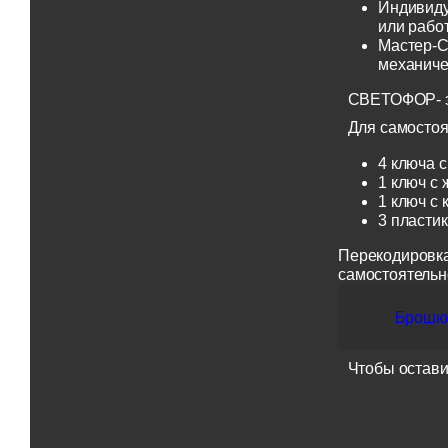
Индивиду
или рабо
Мастер-С
механиче
СВЕТОФОР- эт
Для самостоя
4 ключа с
1 ключ с 
1 ключ с 
3 пласти
Перекодировка
самостоятельн
Брошюр
Чтобы остави