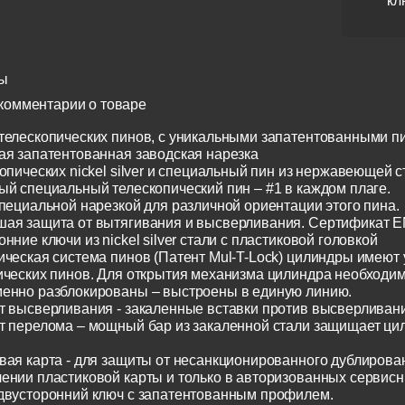
кл
ы
комментарии о товаре
телескопических пинов, с уникальными запатентованными п
ая запатентованная заводская нарезка
опических nickel silver и специальный пин из нержавеющей с
ый специальный телескопический пин – #1 в каждом плаге.
специальной нарезкой для различной ориентации этого пина.
ая защита от вытягивания и высверливания. Сертификат E
нние ключи из nickel silver стали с пластиковой головкой
ическая система пинов (Патент Mul-T-Lock) цилиндры имеют
ических пинов. Для открытия механизма цилиндра необходим
енно разблокированы – выстроены в единую линию.
т высверливания - закаленные вставки против высверливания
т перелома – мощный бар из закаленной стали защищает ци
вая карта - для защиты от несанкционированного дублирован
ении пластиковой карты и только в авторизованных сервисн
двусторонний ключ с запатентованным профилем.