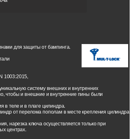
юча
инами для защиты от бампинга.
тали
N 1003:2015,
 уникальную систему внешних и внутренних
о, чтобы и внешние и внутренние пины были
 в теле и в плаге цилиндра.
линдр от перелома пополам в месте крепления цилиндра
ия, нарезка ключа осуществляется только при
ых центрах.