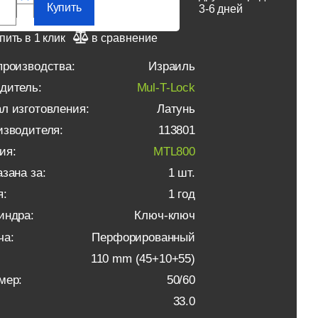
Купить
3-6 дней
пить в 1 клик
в сравнение
производства:
Израиль
дитель:
Mul-T-Lock
л изготовления:
Латунь
изводителя:
113801
ия:
MTL800
зана за:
1 шт.
я:
1 год
индра:
Ключ-ключ
ча:
Перфорированный
110 mm (45+10+55)
мер:
50/60
33.0