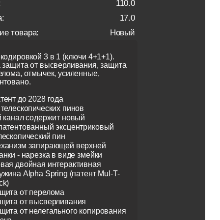
:
110.0
:
17.0
ие товара:
Новый
кодировкой 3 в 1 (ключи 4+1+1).
 защита от высверливания, защита
елома, отмычек, усиленные,
нтовано.
тент до 2028 года
 телескопических пинов
й канал содержит новый
патентованный эксцентриковый
лескопический пин
ханизм запирающей верхней
анки - нарезка в виде змейки
вая двойная интерактивная
ужина Alpha Spring (патент Mul-T-
ck)
щита от перелома
щита от высверливания
щита от нелегального копирования