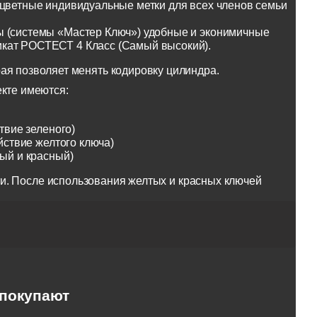
оцветные индивидуальные метки для всех членов семьи
ы (системы «Мастер Ключ») удобные и эконимичные
икат РОСТЕСТ 4 Класс (Самый высокий).
ая позволяет менять кодировку цилиндра.
екте имеются:
твие зеленого)
йствие желтого ключа)
тый и красный)
и. После использования желтых и красных ключей
 покупают