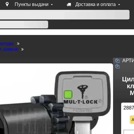
Пункты выдачи
Доставка и оплата
уб продукции Venezia, Fratelli, Tupai, Extreza, Melodia, Forme
нитура
я замков
АРТ
Цил
кл
M
288
А