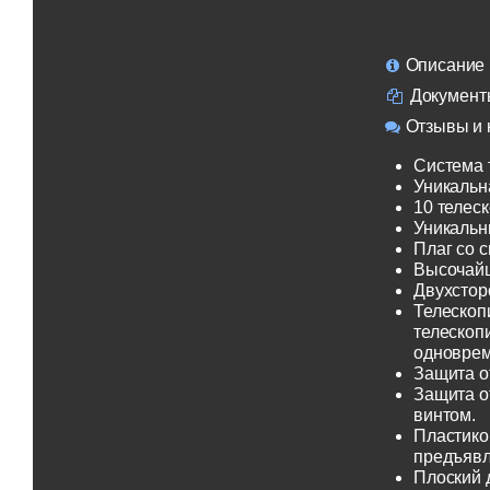
Описание
Документ
Отзывы и 
Система 
Уникальн
10 телеск
Уникальн
Плаг со 
Высочайш
Двухсторо
Телескоп
телескоп
одноврем
Защита о
Защита о
винтом.
Пластико
предъявл
Плоский 