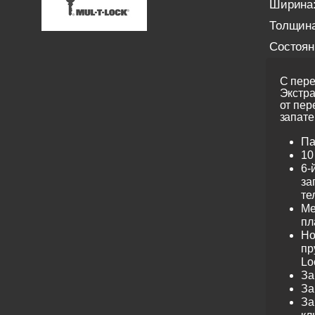
Ширина
Толщина
Состоян
С пере
Экстра
от пер
запате
Па
10
6-
за
те
Ме
пл
Но
пр
Lo
За
За
За