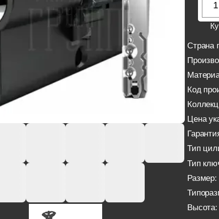
Ку
Страна 
Произво
Материа
Код про
Коллекц
Цена ука
Гаранти
Тип цил
Тип клю
Размер:
Типораз
Высота: