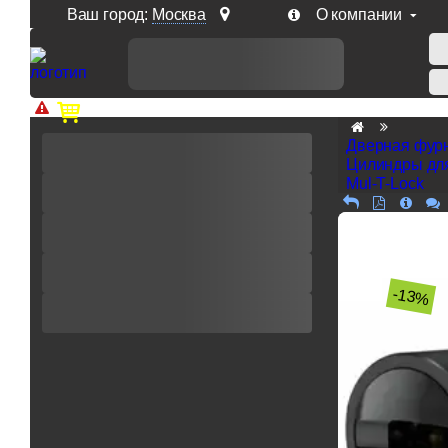
Ваш город:
Москва
О компании
Доп. скидка от цен на сайте 7% при заказе от 50 тыс. р
Дверная фур
Цилиндры дл
Mul-T-Lock
-13%