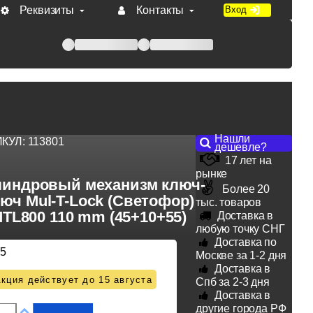
Реквизиты
Контакты
Вход
 при оплате по счету.
Нашли
ИКУЛ:
113801
дешевле?
17 лет на
рынке
индровый механизм ключ-
Более 20
юч Mul-T-Lock (Светофор)
тыс. товаров
TL800 110 mm (45+10+55)
Доставка в
любую точку СНГ
Доставка по
75
Москве за 1-2 дня
Доставка в
кция действует до 15 августа
Спб за 2-3 дня
Доставка в
другие города РФ