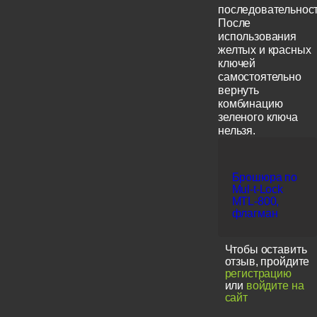
последовательност
После
использования
желтых и красных
ключей
самостоятельно
вернуть
комбинацию
зеленого ключа
нельзя.
Брошюра по
Mul-t-Lock
MTL-800,
флагман
Чтобы оставить
отзыв, пройдите
регистрацию
или
войдите на
сайт