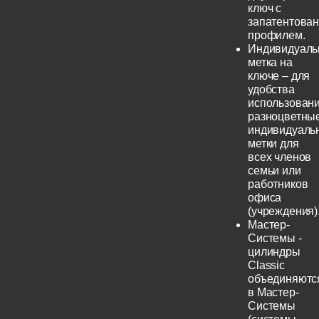
ключ с
запатентова
профилем.
Индивидуаль
метка на
ключе – для
удобства
использовани
разноцветны
индивидуаль
метки для
всех членов
семьи или
работников
офиса
(учреждения)
Мастер-
Системы -
цилиндры
Classic
объединяютс
в Мастер-
Системы