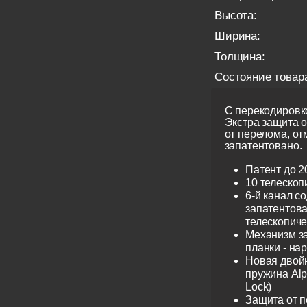
Высота:
Ширина:
Толщина:
Состояние товар
С перекодировко
Экстра защита 
от перелома, от
запатентовано.
Патент до 2
10 телескоп
6-й канал с
запатентов
телескопиче
Механизм з
планки - на
Новая двой
пружина Alp
Lock)
Защита от 