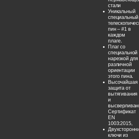
стали
Уникальный
специальный
телескопичес
пин – #1 в
каждом
плаге.
Плаг со
специальной
нарезкой для
различной
ориентации
этого пина.
Высочайшая
защита от
вытягивания
и
высверливан
Сертификат
EN
1003:2015,
Двухсторонн
ключи из