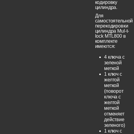
кодировку
цилиндра.
Для
самостоятельной
перекодировки
цилиндра Mul-t-
lock MTL800 в
комплекте
имеются:
4 ключа с
зеленой
меткой
1 ключ с
желтой
меткой
(поворот
ключа с
желтой
меткой
отменяет
действие
зеленого)
1 ключ с