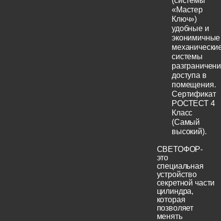
(системы
«Мастер
Ключ»)
удобные и
эконимичные
механически
системы
разграничен
доступа в
помещения.
Сертификат
РОСТЕСТ 4
Класс
(Самый
высокий).
СВЕТОФОР-
это
специальная
устройство
секретной части
цилиндра,
которая
позволяет
менять