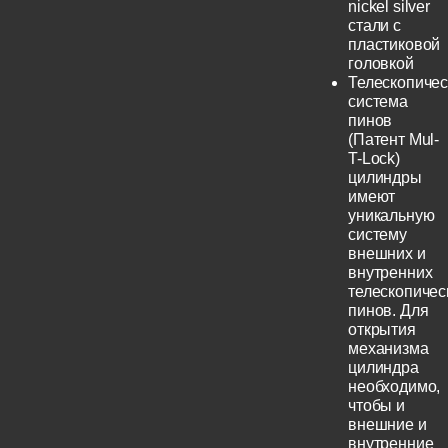
nickel silver
стали с
пластиковой
головкой
Телескопичес
система
пинов
(Патент Mul-
T-Lock)
цилиндры
имеют
уникальную
систему
внешних и
внутренних
телескопичес
пинов. Для
открытия
механизма
цилиндра
необходимо,
чтобы и
внешние и
внутренние