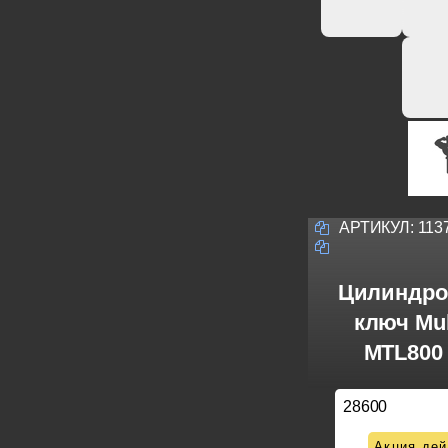
АРТИКУЛ:
113
Цилиндро
ключ Mul
MTL800 
28600
Акция дей