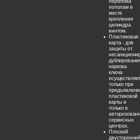
перелома
пополам в
месте
крепления
цилиндра
винтом.
Пластиковая
карта - для
защиты от
несанкциони
дублирования
нарезка
ключа
осуществляе
только при
предъявлени
пластиковой
карты и
только в
авторизован
сервисных
центрах.
Плоский
двусторонни