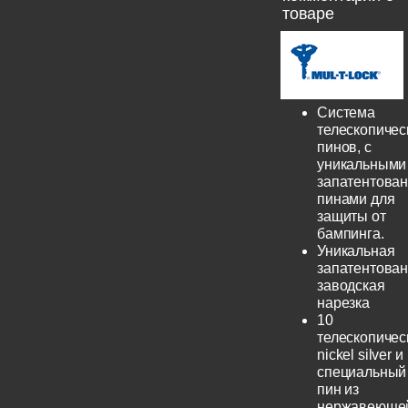
товаре
Система
телескопичес
пинов, с
уникальными
запатентова
пинами для
защиты от
бампинга.
Уникальная
запатентова
заводская
нарезка
10
телескопичес
nickel silver и
специальный
пин из
нержавеюще