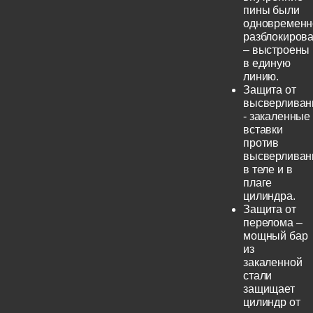
пины были
одновременн
разблокиров
– выстроены
в единую
линию.
Защита от
высверливан
- закаленные
вставки
против
высверливан
в теле и в
плаге
цилиндра.
Защита от
перелома –
мощный бар
из
закаленной
стали
защищает
цилиндр от