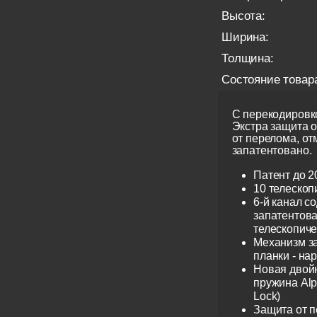
Высота:
Ширина:
Толщина:
Состояние товар
С перекодировко
Экстра защита 
от перелома, от
запатентовано.
Патент до 2
10 телескоп
6-й канал с
запатентов
телескопиче
Механизм з
планки - на
Новая двой
пружина Alp
Lock)
Защита от 