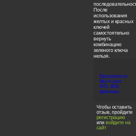
последовательност
После
использования
желтых и красных
ключей
самостоятельно
вернуть
комбинацию
зеленого ключа
нельзя.
Брошюра по
Mul-t-Lock
MTL-800,
флагман
Чтобы оставить
отзыв, пройдите
регистрацию
или
войдите на
сайт