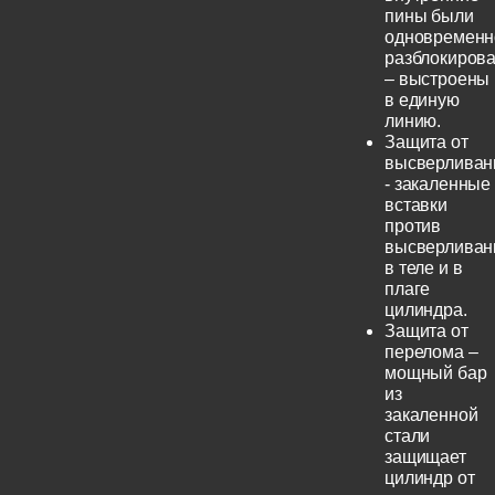
пины были
одновременн
разблокиров
– выстроены
в единую
линию.
Защита от
высверливан
- закаленные
вставки
против
высверливан
в теле и в
плаге
цилиндра.
Защита от
перелома –
мощный бар
из
закаленной
стали
защищает
цилиндр от