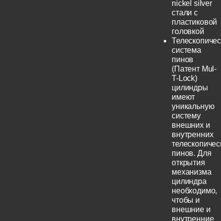
nickel silver
стали с
пластиковой
головкой
Телескопичес
система
пинов
(Патент Mul-
T-Lock)
цилиндры
имеют
уникальную
систему
внешних и
внутренних
телескопичес
пинов. Для
открытия
механизма
цилиндра
необходимо,
чтобы и
внешние и
внутренние