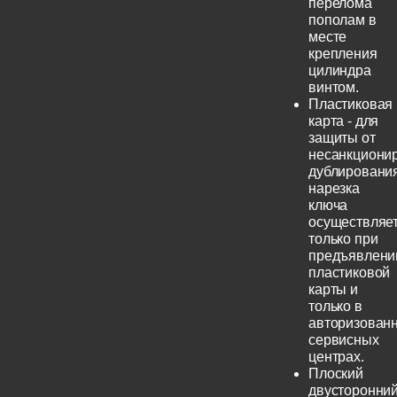
перелома
пополам в
месте
крепления
цилиндра
винтом.
Пластиковая
карта - для
защиты от
несанкциони
дублирования
нарезка
ключа
осуществляе
только при
предъявлени
пластиковой
карты и
только в
авторизован
сервисных
центрах.
Плоский
двусторонни