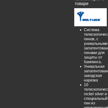
товаре
Система
телескопичес
пинов, с
уникальными
запатентова
пинами для
защиты от
бампинга.
Уникальная
запатентова
заводская
нарезка
10
телескопичес
nickel silver и
специальный
пин из
нержавеюще