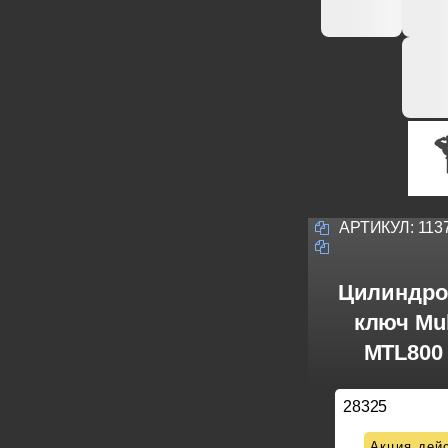
АРТИКУЛ:
113
Цилиндро
ключ Mul
MTL800 
28325
Акция дейс