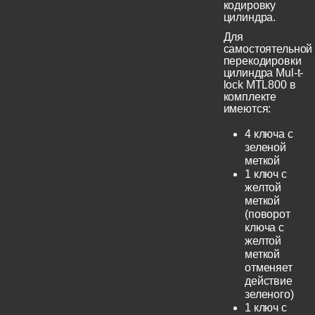
кодировку
цилиндра.
Для
самостоятельной
перекодировки
цилиндра Mul-t-
lock MTL800 в
комплекте
имеются:
4 ключа с
зеленой
меткой
1 ключ с
желтой
меткой
(поворот
ключа с
желтой
меткой
отменяет
действие
зеленого)
1 ключ с