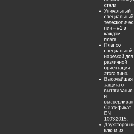
стали
Уникальный
специальный
телескопичес
пин – #1 в
каждом
плаге.
Плаг со
специальной
нарезкой для
различной
ориентации
этого пина.
Высочайшая
защита от
вытягивания
и
высверливан
Сертификат
EN
1003:2015,
Двухсторонн
ключи из