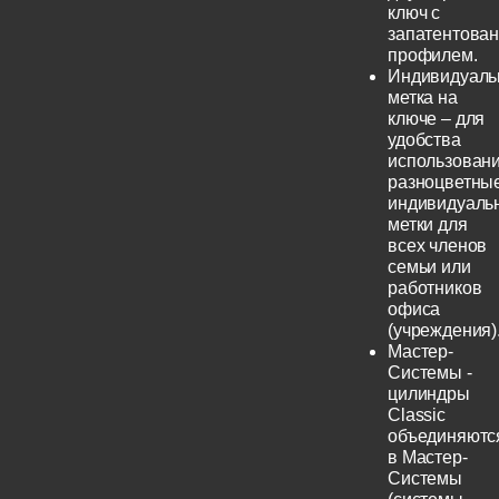
ключ с
запатентова
профилем.
Индивидуаль
метка на
ключе – для
удобства
использовани
разноцветны
индивидуаль
метки для
всех членов
семьи или
работников
офиса
(учреждения)
Мастер-
Системы -
цилиндры
Classic
объединяютс
в Мастер-
Системы