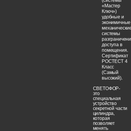
(системы
«Мастер
Ключ»)
удобные и
эконимичные
механически
системы
разграничен
доступа в
помещения.
Сертификат
РОСТЕСТ 4
Класс
(Самый
высокий).
СВЕТОФОР-
это
специальная
устройство
секретной части
цилиндра,
которая
позволяет
менять