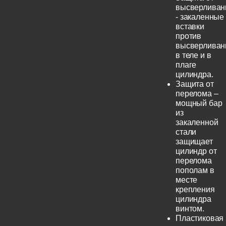
высверливан
- закаленные
вставки
против
высверливан
в теле и в
плаге
цилиндра.
Защита от
перелома –
мощный бар
из
закаленной
стали
защищает
цилиндр от
перелома
пополам в
месте
крепления
цилиндра
винтом.
Пластиковая