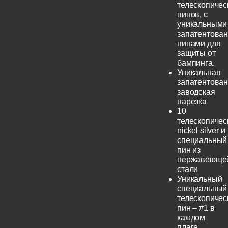
телескопичес
пинов, с
уникальными
запатентова
пинами для
защиты от
бампинга.
Уникальная
запатентова
заводская
нарезка
10
телескопичес
nickel silver и
специальный
пин из
нержавеюще
стали
Уникальный
специальный
телескопичес
пин – #1 в
каждом
плаге.