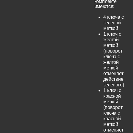
комплекте
имеются:
4 ключа с
зеленой
меткой
1 ключ с
желтой
меткой
(поворот
ключа с
желтой
меткой
отменяет
действие
зеленого)
1 ключ с
красной
меткой
(поворот
ключа с
красной
меткой
отменяет