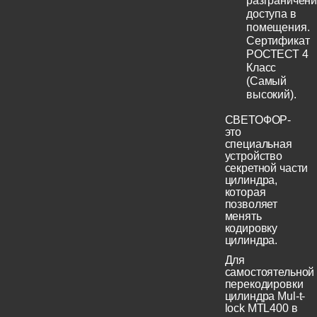
разграничен
доступа в
помещения.
Сертификат
РОСТЕСТ 4
Класс
(Самый
высокий).
СВЕТОФОР-
это
специальная
устройство
секретной части
цилиндра,
которая
позволяет
менять
кодировку
цилиндра.
Для
самостоятельной
перекодировки
цилиндра Mul-t-
lock MTL400 в