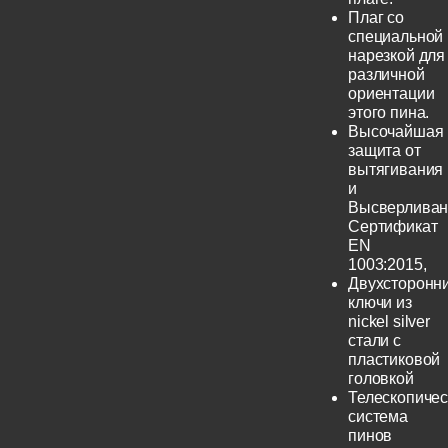
Плаг со
специальной
нарезкой для
различной
ориентации
этого пина.
Высочайшая
защита от
вытягивания
и
Высверливан
Сертификат
EN
1003:2015,
Двухсторонн
ключи из
nickel silver
стали с
пластиковой
головкой
Телескопичес
система
пинов