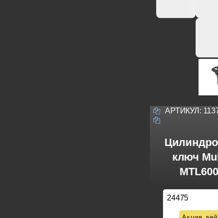
АРТИКУЛ:
113
Цилиндро
ключ Mul
MTL600
24475
Акция дей