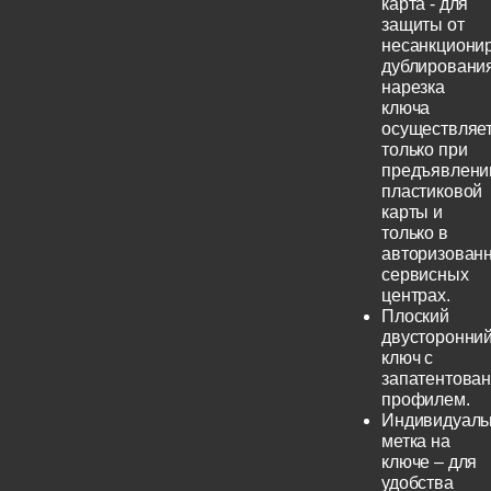
карта - для
защиты от
несанкциони
дублирования
нарезка
ключа
осуществляе
только при
предъявлени
пластиковой
карты и
только в
авторизован
сервисных
центрах.
Плоский
двусторонни
ключ с
запатентова
профилем.
Индивидуаль
метка на
ключе – для
удобства