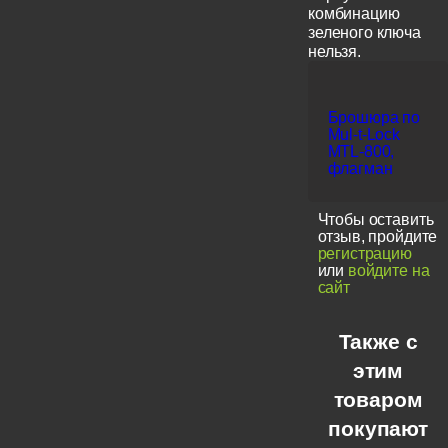
комбинацию
зеленого ключа
нельзя.
Брошюра по
Mul-t-Lock
MTL-800,
флагман
Чтобы оставить
отзыв, пройдите
регистрацию
или
войдите на
сайт
Также с
этим
товаром
покупают