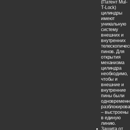
(Патент Mul-
T-Lock)
цилиндры
имеют
уникальную
систему
внешних и
внутренних
телескопичес
пинов. Для
открытия
механизма
цилиндра
необходимо,
чтобы и
внешние и
внутренние
пины были
одновременн
разблокиров
– выстроены
в единую
линию.
Защита от