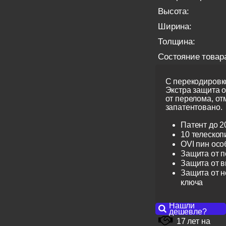
Высота:
Ширина:
Толщина:
Состояние товар
С перекодировко
Экстра защита 
от перелома, от
запатентовано.
Патент до 2
10 телескоп
OVI пин ос
Защита от 
Защита от 
Защита от н
ключа
Нашли
дешевле?
17 лет на