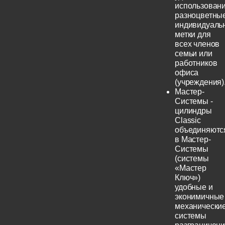
использовани
разноцветны
индивидуаль
метки для
всех членов
семьи или
работников
офиса
(учреждения)
Мастер-
Системы -
цилиндры
Classic
объединяютс
в Мастер-
Системы
(системы
«Мастер
Ключ»)
удобные и
эконимичные
механически
системы