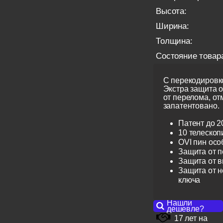
Высота:
Ширина:
Толщина:
Состояние товар
С перекодировко
Экстра защита 
от перелома, от
запатентовано.
Патент до 2
10 телескоп
OVI пин ос
Защита от 
Защита от 
Защита от н
ключа
Нашли
дешевле?
17 лет на