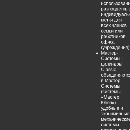
использовани
разноцветны
индивидуаль
метки для
всех членов
семьи или
работников
офиса
(учреждения)
Мастер-
Системы -
цилиндры
Classic
объединяютс
в Мастер-
Системы
(системы
«Мастер
Ключ»)
удобные и
эконимичные
механически
системы