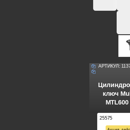
АРТИКУЛ:
113
Цилиндро
ключ Mul
MTL600 
25575
Акция дейс