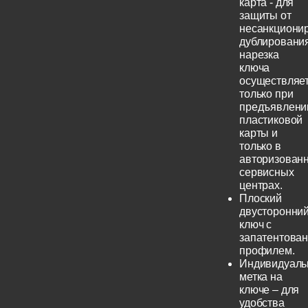
карта - для
защиты от
несанкциони
дублирования
нарезка
ключа
осуществляе
только при
предъявлени
пластиковой
карты и
только в
авторизован
сервисных
центрах.
Плоский
двусторонни
ключ с
запатентова
профилем.
Индивидуаль
метка на
ключе – для
удобства