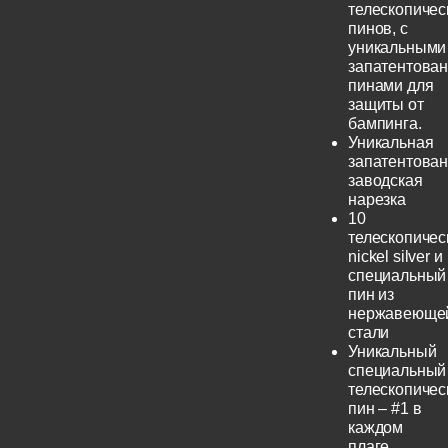
телескопичес
пинов, с
уникальными
запатентова
пинами для
защиты от
бампинга.
Уникальная
запатентова
заводская
нарезка
10
телескопичес
nickel silver и
специальный
пин из
нержавеюще
стали
Уникальный
специальный
телескопичес
пин – #1 в
каждом
плаге.