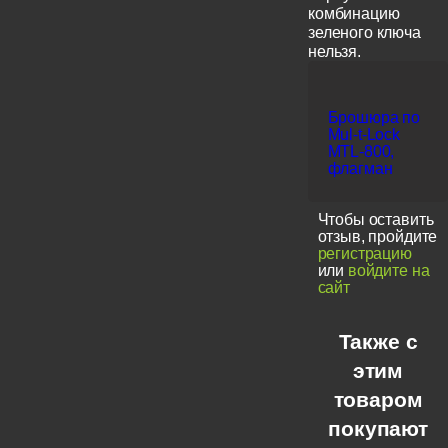
комбинацию
зеленого ключа
нельзя.
Брошюра по
Mul-t-Lock
MTL-800,
флагман
Чтобы оставить
отзыв, пройдите
регистрацию
или
войдите на
сайт
Также с
этим
товаром
покупают