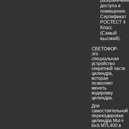
разграничен
доступа в
помещения.
Сертификат
РОСТЕСТ 4
Класс
(Самый
высокий).
СВЕТОФОР-
это
специальная
устройство
секретной части
цилиндра,
которая
позволяет
менять
кодировку
цилиндра.
Для
самостоятельной
перекодировки
цилиндра Mul-t-
lock MTL400 в