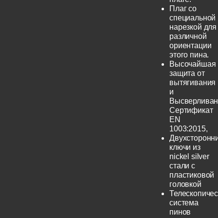
Плаг со
специальной
нарезкой для
различной
ориентации
этого пина.
Высочайшая
защита от
вытягивания
и
Высверливан
Сертификат
EN
1003:2015,
Двухсторонн
ключи из
nickel silver
стали с
пластиковой
головкой
Телескопичес
система
пинов