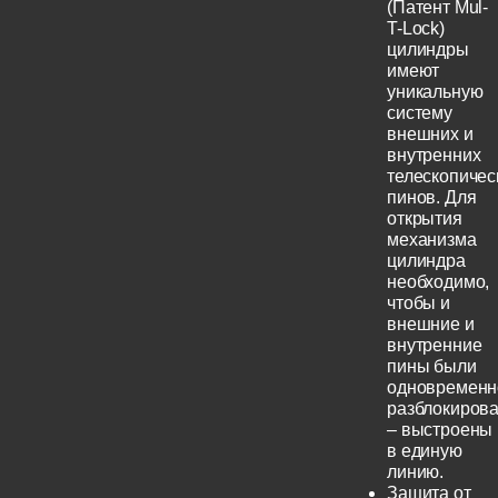
(Патент Mul-
T-Lock)
цилиндры
имеют
уникальную
систему
внешних и
внутренних
телескопичес
пинов. Для
открытия
механизма
цилиндра
необходимо,
чтобы и
внешние и
внутренние
пины были
одновременн
разблокиров
– выстроены
в единую
линию.
Защита от