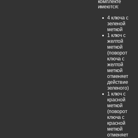
комплекте
имеются:
4 ключа с
зеленой
меткой
1 ключ с
желтой
меткой
(поворот
ключа с
желтой
меткой
отменяет
действие
зеленого)
1 ключ с
красной
меткой
(поворот
ключа с
красной
меткой
отменяет