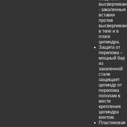
высверливан
- закаленные
вставки
против
высверливан
в теле и в
плаге
цилиндра.
Защита от
перелома –
мощный бар
из
закаленной
стали
защищает
цилиндр от
перелома
пополам в
месте
крепления
цилиндра
винтом.
Пластиковая