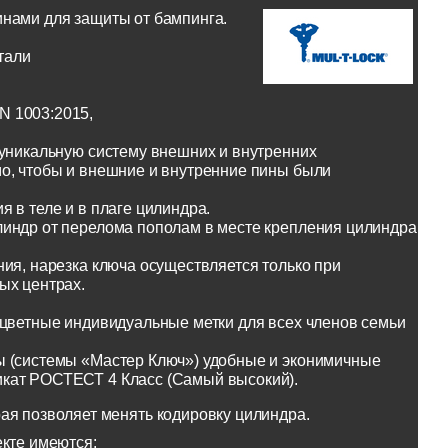
инами для защиты от бампинга.
тали
N 1003:2015,
 уникальную систему внешних и внутренних
о, чтобы и внешние и внутренние пины были
 в теле и в плаге цилиндра.
линдр от перелома пополам в месте крепления цилиндра
ия, нарезка ключа осуществляется только при
ых центрах.
оцветные индивидуальные метки для всех членов семьи
ы (системы «Мастер Ключ») удобные и эконимичные
икат РОСТЕСТ 4 Класс (Самый высокий).
ая позволяет менять кодировку цилиндра.
екте имеются: