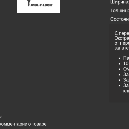
Ширина
Толщина
Состоян
С пере
Экстра
от пер
запате
Па
10
OV
За
За
За
кл
ы
комментарии о товаре