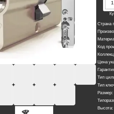
Ку
Страна 
Произво
Материа
Код про
Коллекц
Цена ука
Гаранти
Тип цил
Тип клю
Размер:
Типораз
Высота: