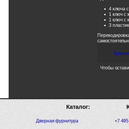
4 ключа с
1 ключ с 
1 ключ с 
3 пласти
Перекодировка
самостоятельн
Брошюр
Чтобы остави
Каталог:
Дверная фурнитура
+7 495