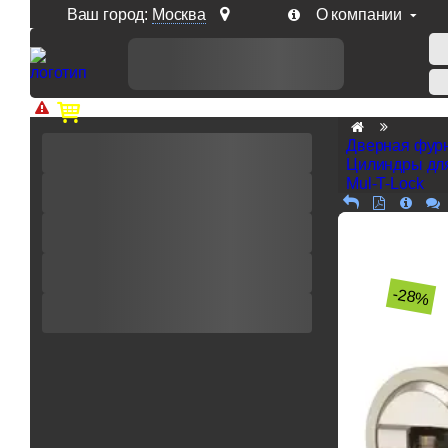
Ваш город:
Москва
О компании
Доп. скидка от цен на сайте 7% при заказе от 50 тыс. р
Дверная фур
Цилиндры дл
Mul-T-Lock
-28%