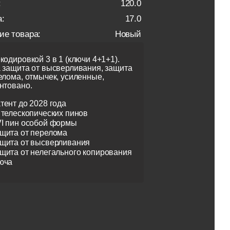
:
120.0
:
17.0
ие товара:
Новый
кодировкой 3 в 1 (ключи 4+1+1).
 защита от высверливания, защита
елома, отмычек, усиленные,
нтовано.
тент до 2028 года
 телескопических пинов
I пин особой формы
щита от перелома
щита от высверливания
щита от нелегального копирования
юча