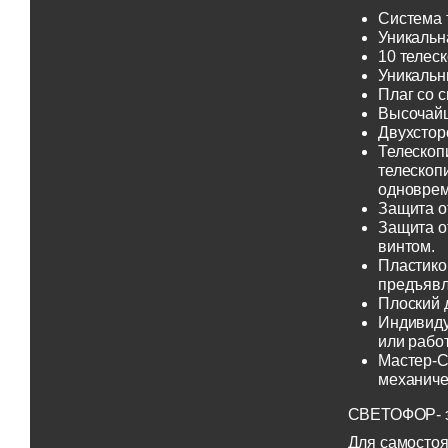
Система 
Уникальн
10 телеск
Уникальн
Плаг со 
Высочайш
Двухсторо
Телескоп
телескоп
одноврем
Защита о
Защита о
винтом.
Пластико
предъявл
Плоский 
Индивиду
или рабо
Мастер-С
механиче
СВЕТОФОР- эт
Для самостоя