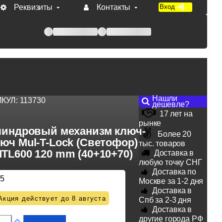
Реквизиты
Контакты
Вход
 при оплате по счету.
Нашли
ИКУЛ:
113730
дешевле?
17 лет на
рынке
индровый механизм ключ-
Более 20
юч Mul-T-Lock (Светофор)
тыс. товаров
TL600 120 mm (40+10+70)
Доставка в
любую точку СНГ
Доставка по
75
Москве за 1-2 дня
Доставка в
Акция действует до 8 августа
Спб за 2-3 дня
Доставка в
другие города РФ