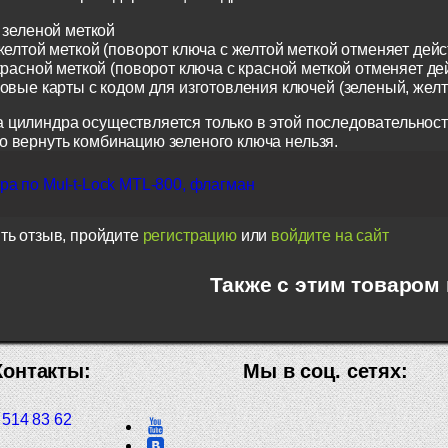
 зеленой меткой
желтой меткой (поворот ключа с желтой меткой отменяет дейс
красной меткой (поворот ключа с красной меткой отменяет де
ковые карты с кодом для изготовления ключей (зеленый, жел
 цилиндра осуществляется только в этой последовательност
о вернуть комбинацию зеленого ключа нельзя.
а по Mul-t-Lock MTL-800, флагман
ть отзыв, пройдите
регистрацию
или
войдите на сайт
Также с этим товаром
Контакты:
Мы в соц. сетях:
 514 83 62