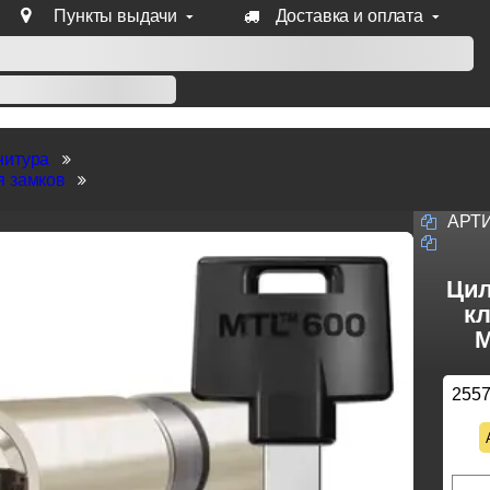
Пункты выдачи
Доставка и оплата
уб продукции Venezia, Fratelli, Tupai, Extreza, Melodia, Forme
нитура
я замков
АРТ
Цил
кл
M
255