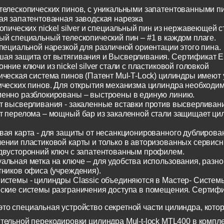
телескопических пинов, с уникальными запатентованными п
ая запатентованная заводская нарезка
опических nickel silver и специальный пин из нержавеющей с
ый специальный телескопический пин – #1 в каждом плаге.
специальной нарезкой для различной ориентации этого пина.
ая защита от вытягивания и Высверливания. Сертификат E
нние ключи из nickel silver стали с пластиковой головкой
ическая система пинов (Патент Mul-T-Lock) цилиндры имеют
ических пинов. Для открытия механизма цилиндра необходим
енно разблокированы – выстроены в единую линию.
т высверливания - закаленные вставки против высверливания
т перелома – мощный бар из закаленной стали защищает ци
вая карта - для защиты от несанкционированного дублирован
ении пластиковой карты и только в авторизованных сервисн
двусторонний ключ с запатентованным профилем.
альная метка на ключе – для удобства использования, разн
тников офиса (учреждения).
истемы - цилиндры Classic объединяются в Мастер- Систем
ские системы разграничения доступа в помещения. Сертиф
о специальная устройство секретной части цилиндра, котор
тельной перекодировки цилиндра Mul-t-lock MTL400 в компл