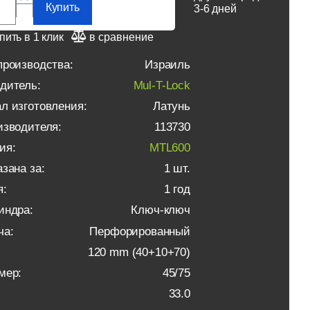
Купить
3-6 дней
пить в 1 клик
в сравнение
производства:
Израиль
дитель:
Mul-T-Lock
л изготовления:
Латунь
изводителя:
113730
ия:
MTL600
зана за:
1 шт.
я:
1 год
индра:
Ключ-ключ
ча:
Перфорированный
120 mm (40+10+70)
мер:
45/75
33.0