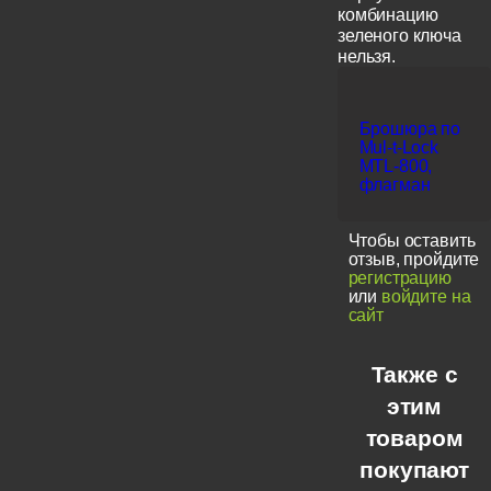
комбинацию
зеленого ключа
нельзя.
Брошюра по
Mul-t-Lock
MTL-800,
флагман
Чтобы оставить
отзыв, пройдите
регистрацию
или
войдите на
сайт
Также с
этим
товаром
покупают