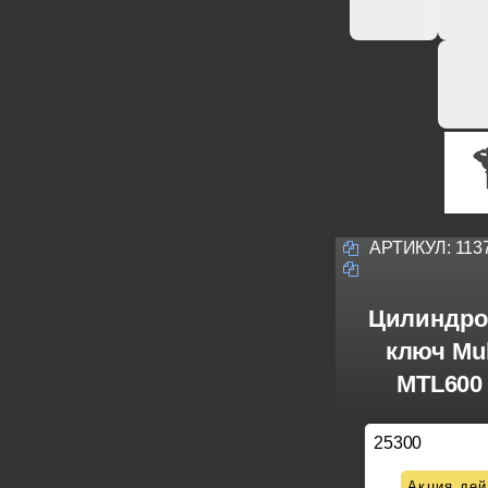
АРТИКУЛ:
113
Цилиндро
ключ Mul
MTL600 
25300
Акция дей