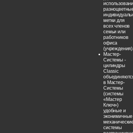
использовани
разноцветны
индивидуаль
метки для
всех членов
семьи или
работников
офиса
(учреждения)
Мастер-
Системы -
цилиндры
Classic
объединяютс
в Мастер-
Системы
(системы
«Мастер
Ключ»)
удобные и
эконимичные
механически
системы