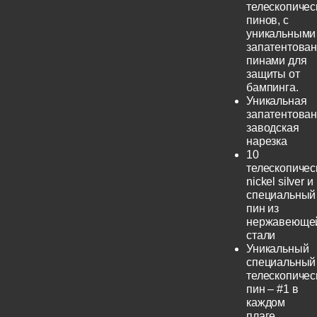
телескопичес
пинов, с
уникальными
запатентова
пинами для
защиты от
бампинга.
Уникальная
запатентова
заводская
нарезка
10
телескопичес
nickel silver и
специальный
пин из
нержавеюще
стали
Уникальный
специальный
телескопичес
пин – #1 в
каждом
плаге.