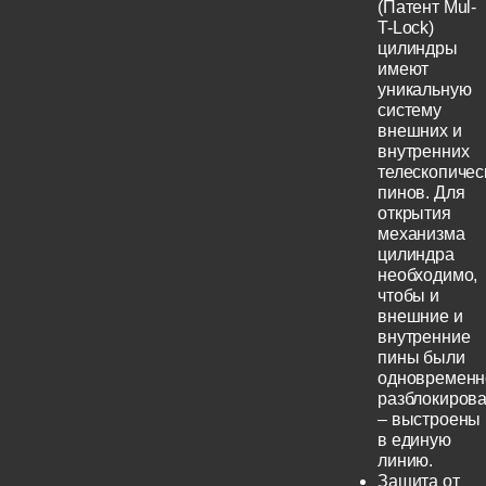
(Патент Mul-
T-Lock)
цилиндры
имеют
уникальную
систему
внешних и
внутренних
телескопичес
пинов. Для
открытия
механизма
цилиндра
необходимо,
чтобы и
внешние и
внутренние
пины были
одновременн
разблокиров
– выстроены
в единую
линию.
Защита от