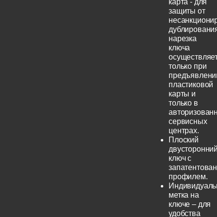
карта - для
защиты от
несанкциони
дублирования
нарезка
ключа
осуществляе
только при
предъявлени
пластиковой
карты и
только в
авторизован
сервисных
центрах.
Плоский
двусторонни
ключ с
запатентова
профилем.
Индивидуаль
метка на
ключе – для
удобства