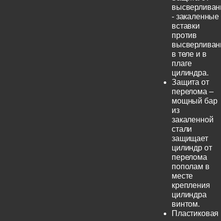
высверливан
- закаленные
вставки
против
высверливан
в теле и в
плаге
цилиндра.
Защита от
перелома –
мощный бар
из
закаленной
стали
защищает
цилиндр от
перелома
пополам в
месте
крепления
цилиндра
винтом.
Пластиковая