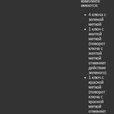
комплекте
имеются:
4 ключа с
зеленой
меткой
1 ключ с
желтой
меткой
(поворот
ключа с
желтой
меткой
отменяет
действие
зеленого)
1 ключ с
красной
меткой
(поворот
ключа с
красной
меткой
отменяет