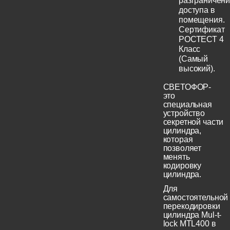
разграничен
доступа в
помещения.
Сертификат
РОСТЕСТ 4
Класс
(Самый
высокий).
СВЕТОФОР-
это
специальная
устройство
секретной части
цилиндра,
которая
позволяет
менять
кодировку
цилиндра.
Для
самостоятельной
перекодировки
цилиндра Mul-t-
lock MTL400 в