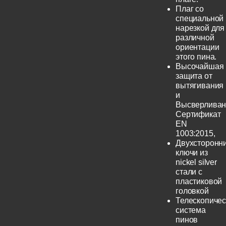
Плаг со
специальной
нарезкой для
различной
ориентации
этого пина.
Высочайшая
защита от
вытягивания
и
Высверливан
Сертификат
EN
1003:2015,
Двухсторонн
ключи из
nickel silver
стали с
пластиковой
головкой
Телескопичес
система
пинов