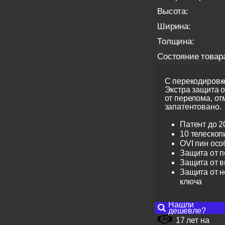
Высота:
Ширина:
Толщина:
Состояние товар
С перекодировко
Экстра защита 
от перелома, от
запатентовано.
Патент до 2
10 телескоп
OVI пин ос
Защита от 
Защита от 
Защита от н
ключа
Нашли
дешевле?
17 лет на