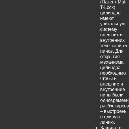
(Патент Mul-
T-Lock)
цилиндры
имеют
уникальную
систему
внешних и
внутренних
телескопичес
пинов. Для
открытия
механизма
цилиндра
необходимо,
чтобы и
внешние и
внутренние
пины были
одновременн
разблокиров
– выстроены
в единую
линию.
Защита от