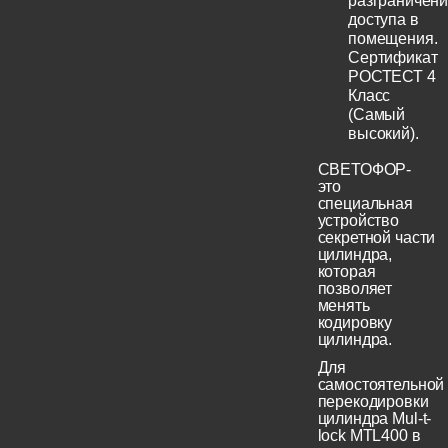
разграничен
доступа в
помещения.
Сертификат
РОСТЕСТ 4
Класс
(Самый
высокий).
СВЕТОФОР-
это
специальная
устройство
секретной части
цилиндра,
которая
позволяет
менять
кодировку
цилиндра.
Для
самостоятельной
перекодировки
цилиндра Mul-t-
lock MTL400 в