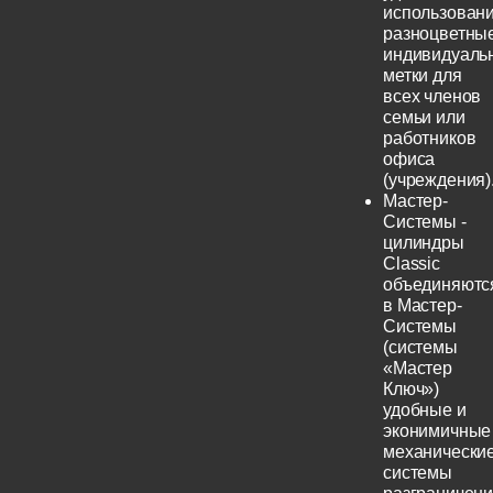
использовани
разноцветны
индивидуаль
метки для
всех членов
семьи или
работников
офиса
(учреждения)
Мастер-
Системы -
цилиндры
Classic
объединяютс
в Мастер-
Системы
(системы
«Мастер
Ключ»)
удобные и
эконимичные
механически
системы