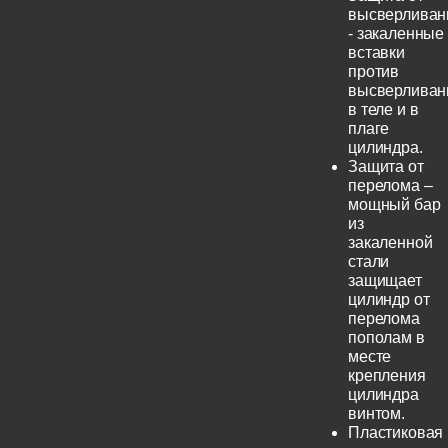
высверливан
- закаленные
вставки
против
высверливан
в теле и в
плаге
цилиндра.
Защита от
перелома –
мощный бар
из
закаленной
стали
защищает
цилиндр от
перелома
пополам в
месте
крепления
цилиндра
винтом.
Пластиковая