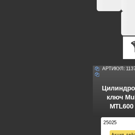
АРТИКУЛ:
113
Цилиндро
ключ Mul
MTL600 
25025
Акция дейс