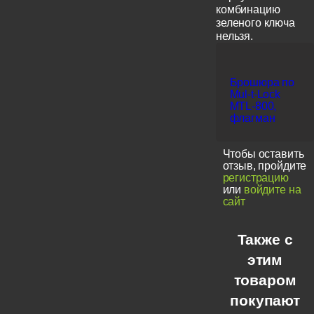
комбинацию
зеленого ключа
нельзя.
Брошюра по
Mul-t-Lock
MTL-800,
флагман
Чтобы оставить
отзыв, пройдите
регистрацию
или
войдите на
сайт
Также с
этим
товаром
покупают