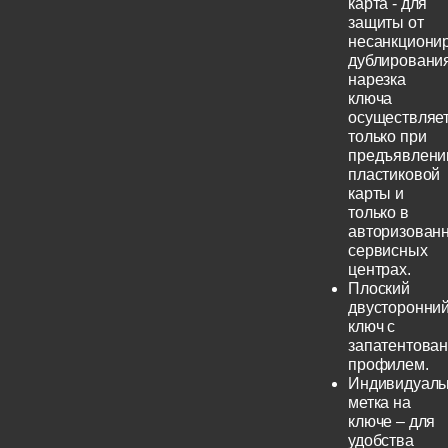
карта - для
защиты от
несанкциони
дублирования
нарезка
ключа
осуществляе
только при
предъявлени
пластиковой
карты и
только в
авторизован
сервисных
центрах.
Плоский
двусторонни
ключ с
запатентова
профилем.
Индивидуаль
метка на
ключе – для
удобства