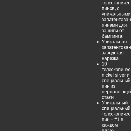
телескопичес
пинов, с
уникальными
запатентова
пинами для
защиты от
бампинга.
Уникальная
запатентова
заводская
нарезка
10
телескопичес
nickel silver и
специальный
пин из
нержавеюще
стали
Уникальный
специальный
телескопичес
пин – #1 в
каждом
плаге.