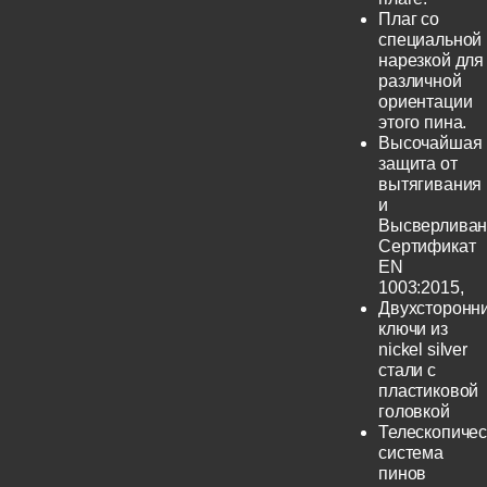
Плаг со
специальной
нарезкой для
различной
ориентации
этого пина.
Высочайшая
защита от
вытягивания
и
Высверливан
Сертификат
EN
1003:2015,
Двухсторонн
ключи из
nickel silver
стали с
пластиковой
головкой
Телескопичес
система
пинов