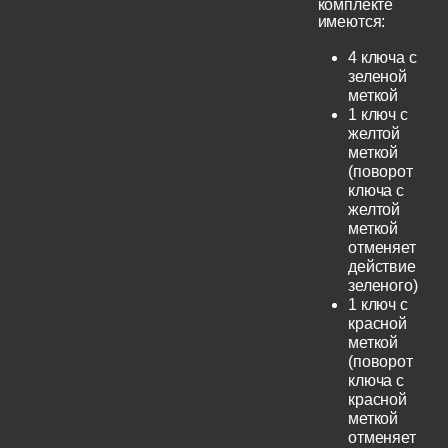
комплекте
имеются:
4 ключа с
зеленой
меткой
1 ключ с
желтой
меткой
(поворот
ключа с
желтой
меткой
отменяет
действие
зеленого)
1 ключ с
красной
меткой
(поворот
ключа с
красной
меткой
отменяет