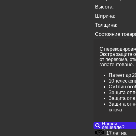
Высота:
Ширина:
Толщина:
Состояние товар
С перекодировко
Экстра защита 
от перелома, от
запатентовано.
Патент до 2
10 телескоп
OVI пин ос
Защита от 
Защита от 
Защита от н
ключа
Нашли
дешевле?
17 лет на