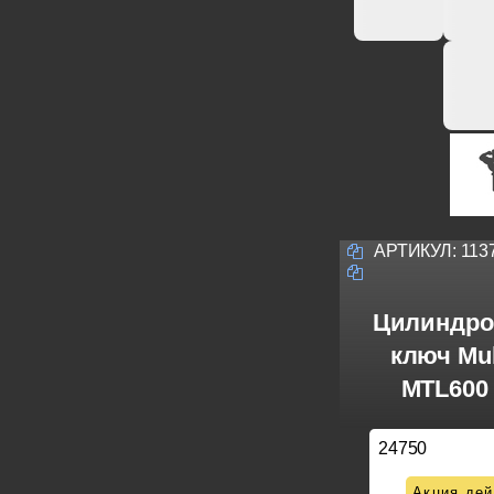
АРТИКУЛ:
113
Цилиндро
ключ Mul
MTL600 
24750
Акция дей