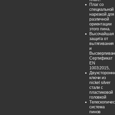
Плаг со
специальной
нарезкой для
различной
ориентации
этого пина.
Высочайшая
защита от
вытягивания
и
Высверливан
Сертификат
EN
1003:2015,
Двухсторонн
ключи из
nickel silver
стали с
пластиковой
головкой
Телескопичес
система
пинов