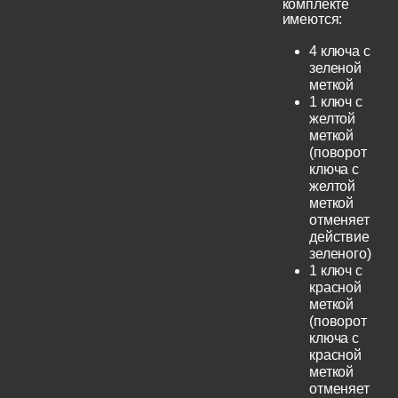
комплекте
имеются:
4 ключа с
зеленой
меткой
1 ключ с
желтой
меткой
(поворот
ключа с
желтой
меткой
отменяет
действие
зеленого)
1 ключ с
красной
меткой
(поворот
ключа с
красной
меткой
отменяет