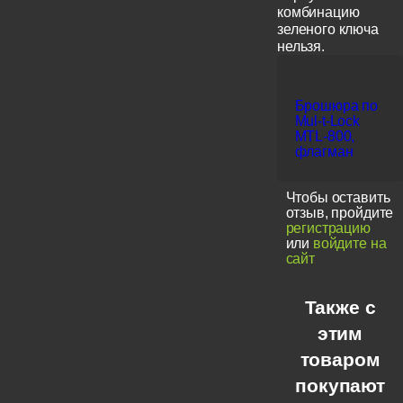
комбинацию
зеленого ключа
нельзя.
Брошюра по
Mul-t-Lock
MTL-800,
флагман
Чтобы оставить
отзыв, пройдите
регистрацию
или
войдите на
сайт
Также с
этим
товаром
покупают