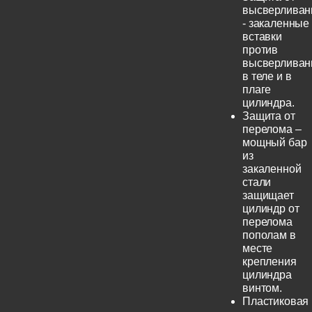
высверливан
- закаленные
вставки
против
высверливан
в теле и в
плаге
цилиндра.
Защита от
перелома –
мощный бар
из
закаленной
стали
защищает
цилиндр от
перелома
пополам в
месте
крепления
цилиндра
винтом.
Пластиковая