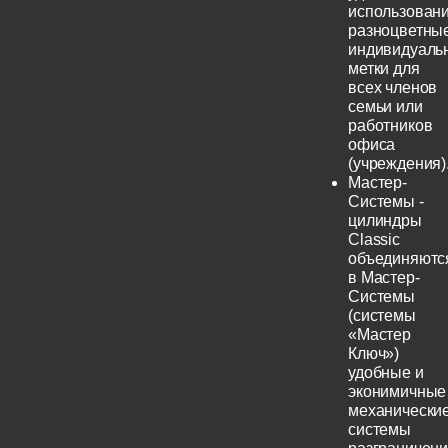
использовани
разноцветны
индивидуаль
метки для
всех членов
семьи или
работников
офиса
(учреждения)
Мастер-
Системы -
цилиндры
Classic
объединяютс
в Мастер-
Системы
(системы
«Мастер
Ключ»)
удобные и
эконимичные
механически
системы