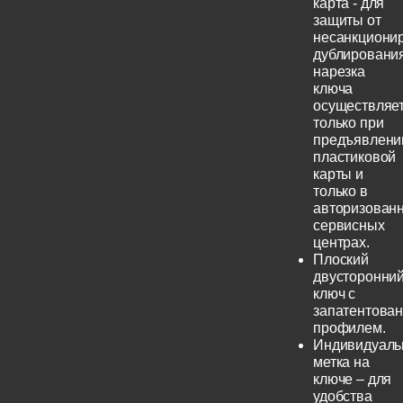
карта - для
защиты от
несанкциони
дублирования
нарезка
ключа
осуществляе
только при
предъявлени
пластиковой
карты и
только в
авторизован
сервисных
центрах.
Плоский
двусторонни
ключ с
запатентова
профилем.
Индивидуаль
метка на
ключе – для
удобства