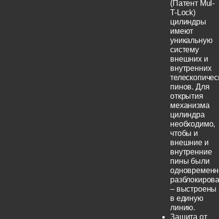
(Патент Mul-
T-Lock)
цилиндры
имеют
уникальную
систему
внешних и
внутренних
телескопичес
пинов. Для
открытия
механизма
цилиндра
необходимо,
чтобы и
внешние и
внутренние
пины были
одновременн
разблокиров
– выстроены
в единую
линию.
Защита от