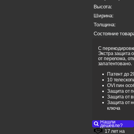
Высота:
Ширина:
Толщина:
Состояние товар
С перекодировко
Экстра защита 
от перелома, от
запатентовано.
Патент до 2
10 телескоп
OVI пин ос
Защита от 
Защита от 
Защита от н
ключа
Нашли
дешевле?
17 лет на