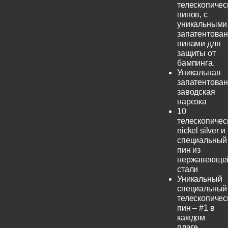
телескопичес
пинов, с
уникальными
запатентова
пинами для
защиты от
бампинга.
Уникальная
запатентова
заводская
нарезка
10
телескопичес
nickel silver и
специальный
пин из
нержавеюще
стали
Уникальный
специальный
телескопичес
пин – #1 в
каждом
плаге.