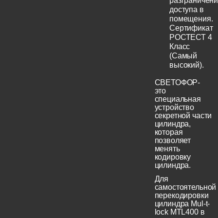
разграничен
доступа в
помещения.
Сертификат
РОСТЕСТ 4
Класс
(Самый
высокий).
СВЕТОФОР-
это
специальная
устройство
секретной части
цилиндра,
которая
позволяет
менять
кодировку
цилиндра.
Для
самостоятельной
перекодировки
цилиндра Mul-t-
lock MTL400 в