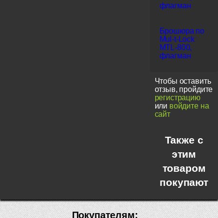
флагман
Брошюра по
Mul-t-Lock
MTL-800,
флагман
Чтобы оставить
отзыв, пройдите
регистрацию
или
войдите на
сайт
Также с
этим
товаром
покупают
Покупателям: