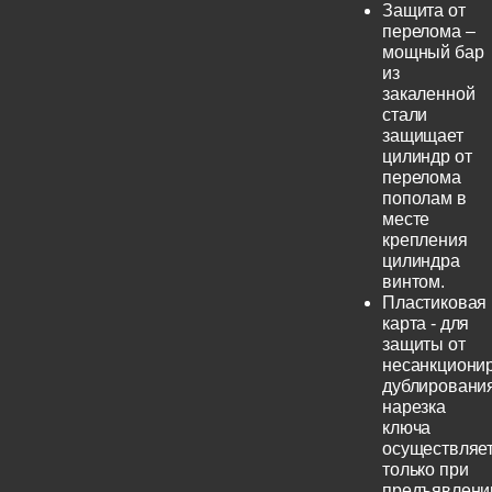
Защита от
перелома –
мощный бар
из
закаленной
стали
защищает
цилиндр от
перелома
пополам в
месте
крепления
цилиндра
винтом.
Пластиковая
карта - для
защиты от
несанкциони
дублирования
нарезка
ключа
осуществляе
только при
предъявлени