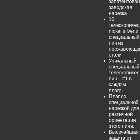
запатентова
заводская
нарезка
10
телескопичес
nickel silver и
специальный
пин из
нержавеюще
стали
Уникальный
специальный
телескопичес
пин – #1 в
каждом
плаге.
Плаг со
специальной
нарезкой для
различной
ориентации
этого пина.
Высочайшая
защита от