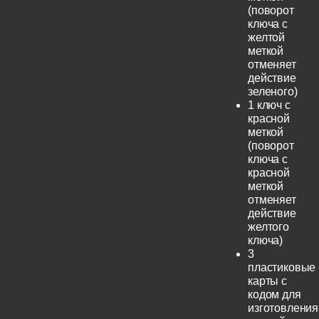
(поворот
ключа с
желтой
меткой
отменяет
действие
зеленого)
1 ключ с
красной
меткой
(поворот
ключа с
красной
меткой
отменяет
действие
желтого
ключа)
3
пластиковые
карты с
кодом для
изготовления