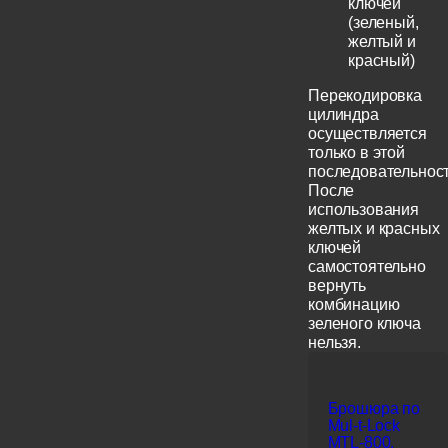
ключей
(зеленый,
желтый и
красный)
Перекодировка
цилиндра
осуществляется
только в этой
последовательност
После
использования
желтых и красных
ключей
самостоятельно
вернуть
комбинацию
зеленого ключа
нельзя.
Брошюра по
Mul-t-Lock
MTL-800,