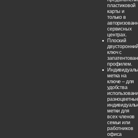
пластиковой
карты и
только в
авторизован
сервисных
центрах.
Плоский
двусторонни
ключ с
запатентова
профилем.
Индивидуаль
метка на
ключе – для
удобства
использовани
разноцветны
индивидуаль
метки для
всех членов
семьи или
работников
офиса