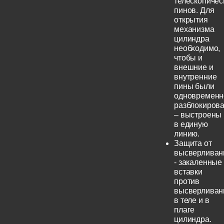
телескопичес
пинов. Для
открытия
механизма
цилиндра
необходимо,
чтобы и
внешние и
внутренние
пины были
одновременн
разблокиров
– выстроены
в единую
линию.
Защита от
высверливан
- закаленные
вставки
против
высверливан
в теле и в
плаге
цилиндра.