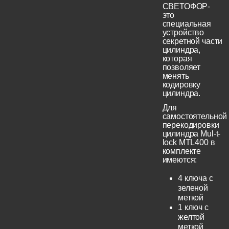
СВЕТОФОР-
это
специальная
устройство
секретной части
цилиндра,
которая
позволяет
менять
кодировку
цилиндра.
Для
самостоятельной
перекодировки
цилиндра Mul-t-
lock MTL400 в
комплекте
имеются:
4 ключа с
зеленой
меткой
1 ключ с
желтой
меткой