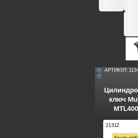
АРТИКУЛ:
113
Цилиндро
ключ Mul
MTL400
21312
Акция дейс