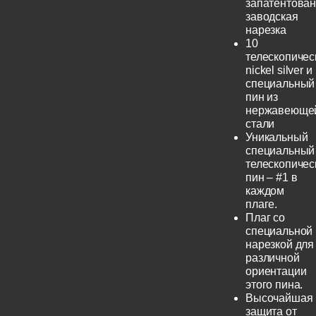
запатентова
заводская
нарезка
10
телескопичес
nickel silver и
специальный
пин из
нержавеюще
стали
Уникальный
специальный
телескопичес
пин – #1 в
каждом
плаге.
Плаг со
специальной
нарезкой для
различной
ориентации
этого пина.
Высочайшая
защита от