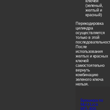
ключей
(зеленый,
желтый и
красный)
Перекодировка
цилиндра
осуществляется
только в этой
последовательност
После
использования
желтых и красных
ключей
самостоятельно
вернуть
комбинацию
зеленого ключа
нельзя.
Брошюра по
Mul-t-Lock
MTL-800,