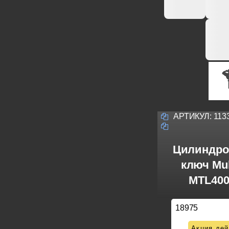
АРТИКУЛ:
113
Цилиндро
ключ Mul
MTL400
18975
Акция дей