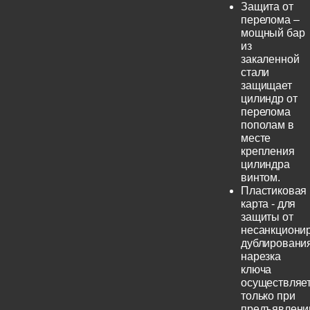
Защита от
перелома –
мощный бар
из
закаленной
стали
защищает
цилиндр от
перелома
пополам в
месте
крепления
цилиндра
винтом.
Пластиковая
карта - для
защиты от
несанкциони
дублирования
нарезка
ключа
осуществляе
только при
предъявлени