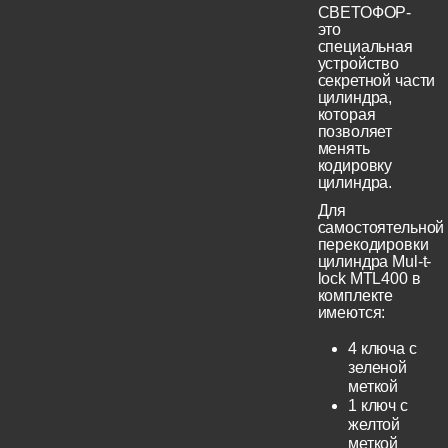
СВЕТОФОР-
это
специальная
устройство
секретной части
цилиндра,
которая
позволяет
менять
кодировку
цилиндра.
Для
самостоятельной
перекодировки
цилиндра Mul-t-
lock MTL400 в
комплекте
имеются:
4 ключа с
зеленой
меткой
1 ключ с
желтой
меткой