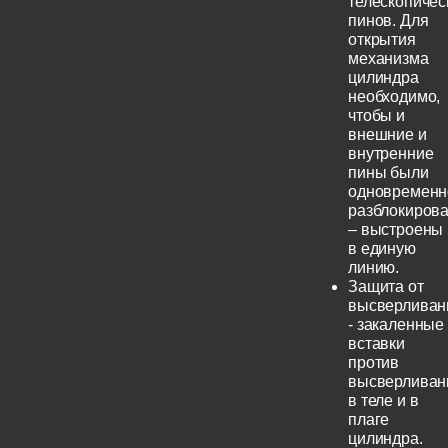
телескопичес
пинов. Для
открытия
механизма
цилиндра
необходимо,
чтобы и
внешние и
внутренние
пины были
одновременн
разблокиров
– выстроены
в единую
линию.
Защита от
высверливан
- закаленные
вставки
против
высверливан
в теле и в
плаге
цилиндра.