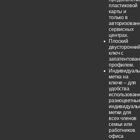
пластиковой
карты и
только в
авторизован
сервисных
центрах.
Плоский
двусторонни
ключ с
запатентова
профилем.
Индивидуаль
метка на
ключе – для
удобства
использовани
разноцветны
индивидуаль
метки для
всех членов
семьи или
работников
офиса