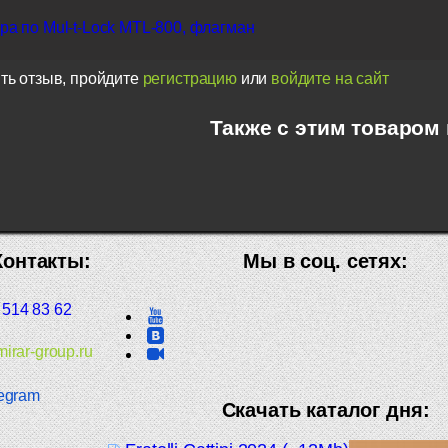
а по Mul-t-Lock MTL-800, флагман
ть отзыв, пройдите
регистрацию
или
войдите на сайт
Также с этим товаром
Контакты:
Мы в соц. сетях:
 514 83 62
irar-group.ru
egram
Скачать каталог дня: