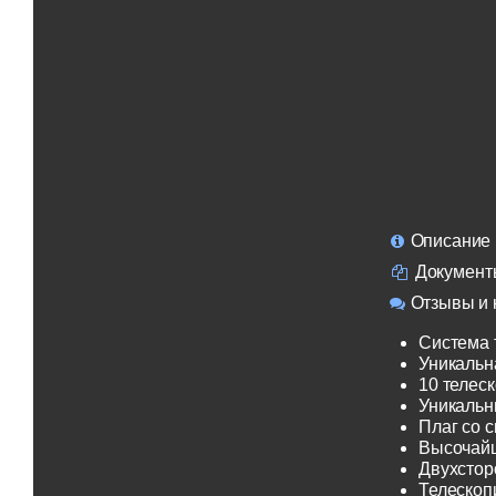
Описание
Документ
Отзывы и 
Система 
Уникальн
10 телеск
Уникальн
Плаг со 
Высочайш
Двухсторо
Телескоп