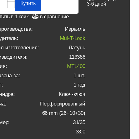
Купить
3-6 дней
пить в 1 клик
в сравнение
производства:
Израиль
дитель:
Mul-T-Lock
л изготовления:
Латунь
изводителя:
113386
ия:
MTL400
зана за:
1 шт.
я:
1 год
индра:
Ключ-ключ
ча:
Перфорированный
66 mm (26+10+30)
мер:
31/35
33.0