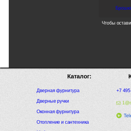
Брошюр
Чтобы остави
Каталог:
Дверная фурнитура
+7 495
Дверные ручки
1@m
Оконная фурнитура
Tel
Отопление и сантехника