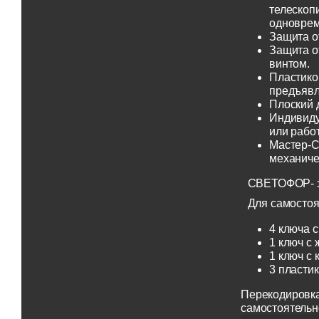
телескоп
одноврем
Защита о
Защита о
винтом.
Пластико
предъявл
Плоский 
Индивиду
или рабо
Мастер-С
механиче
СВЕТОФОР- эт
Для самостоя
4 ключа с
1 ключ с 
1 ключ с 
3 пласти
Перекодировка
самостоятельн