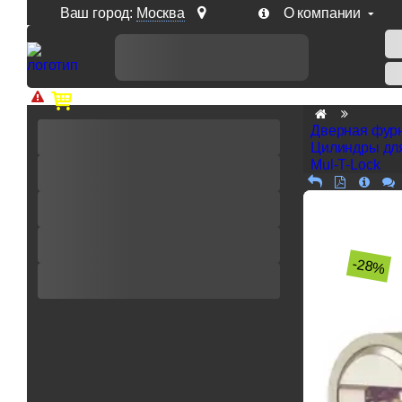
Ваш город:
Москва
О компании
Доп. скидка от цен на сайте 7% при заказе от 50 тыс. р
Дверная фур
Цилиндры дл
Mul-T-Lock
-28%