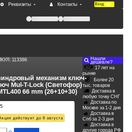
Реквизиты
Контакты
Вход
 при оплате по счету.
Нашли
ИКУЛ:
113386
дешевле?
17 лет на
рынке
индровый механизм ключ-
Более 20
юч Mul-T-Lock (Светофор)
тыс. товаров
MTL400 66 mm (26+10+30)
Доставка в
любую точку СНГ
Доставка по
75
Москве за 1-2 дня
Доставка в
Акция действует до 8 августа
Спб за 2-3 дня
Доставка в
другие города РФ