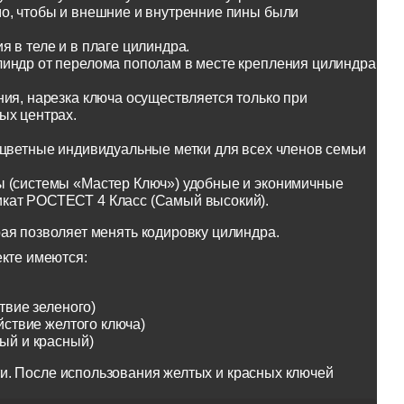
о, чтобы и внешние и внутренние пины были
 в теле и в плаге цилиндра.
линдр от перелома пополам в месте крепления цилиндра
ия, нарезка ключа осуществляется только при
ых центрах.
оцветные индивидуальные метки для всех членов семьи
ы (системы «Мастер Ключ») удобные и эконимичные
икат РОСТЕСТ 4 Класс (Самый высокий).
ая позволяет менять кодировку цилиндра.
екте имеются:
твие зеленого)
йствие желтого ключа)
тый и красный)
и. После использования желтых и красных ключей