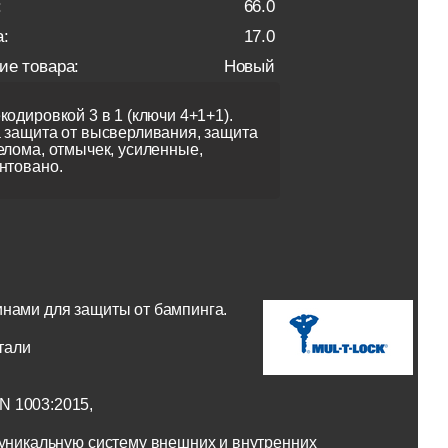
:
66.0
:
17.0
ие товара:
Новый
кодировкой 3 в 1 (ключи 4+1+1).
 защита от высверливания, защита
елома, отмычек, усиленные,
нтовано.
инами для защиты от бампинга.
тали
N 1003:2015,
 уникальную систему внешних и внутренних