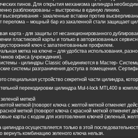
ических пинов. Для открытия механизма цилиндра необходим
енно разблокированы – выстроены в единую линию.
т высверливания - закаленные вставки против высверливания
т перелома – мощный бар из закаленной стали защищает ци
вая карта - для защиты от несанкционированного дублирован
ении пластиковой карты и только в авторизованных сервисн
двусторонний ключ с запатентованным профилем.
альная метка на ключе – для удобства использования, разн
тников офиса (учреждения).
истемы - цилиндры Classic объединяются в Мастер- Систем
ские системы разграничения доступа в помещения. Сертиф
о специальная устройство секретной части цилиндра, котор
тельной перекодировки цилиндра Mul-t-lock MTL400 в компл
 зеленой меткой
желтой меткой (поворот ключа с желтой меткой отменяет дейс
красной меткой (поворот ключа с красной меткой отменяет де
ковые карты с кодом для изготовления ключей (зеленый, жел
 цилиндра осуществляется только в этой последовательност
о вернуть комбинацию зеленого ключа нельзя.