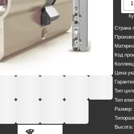
Ку
Страна 
Произво
Материа
Код про
Коллекц
Цена ука
Гаранти
Тип цил
Тип клю
Размер:
Типораз
Высота: