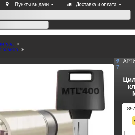
Пункты выдачи
Доставка и оплата
уб продукции Venezia, Fratelli, Tupai, Extreza, Melodia, Forme
нитура
я замков
АРТ
Цил
кл
189