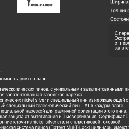
Ширина
Толщина
Состоян
С пере
Экстра
от пер
запате
ы
комментарии о товаре
телескопических пинов, с уникальными запатентованными п
ая запатентованная заводская нарезка
опических nickel silver и специальный пин из нержавеющей с
ый специальный телескопический пин – #1 в каждом плаге.
специальной нарезкой для различной ориентации этого пина.
ая защита от вытягивания и Высверливания. Сертификат E
нние ключи из nickel silver стали с пластиковой головкой
ическая система пинов (Патент Mul-T-Lock) цилиндры имеют