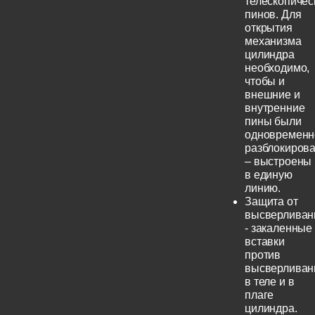
телескопичес
пинов. Для
открытия
механизма
цилиндра
необходимо,
чтобы и
внешние и
внутренние
пины были
одновременн
разблокиров
– выстроены
в единую
линию.
Защита от
высверливан
- закаленные
вставки
против
высверливан
в теле и в
плаге
цилиндра.