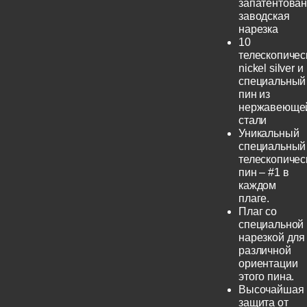
запатентова
заводская
нарезка
10
телескопичес
nickel silver и
специальный
пин из
нержавеюще
стали
Уникальный
специальный
телескопичес
пин – #1 в
каждом
плаге.
Плаг со
специальной
нарезкой для
различной
ориентации
этого пина.
Высочайшая
защита от