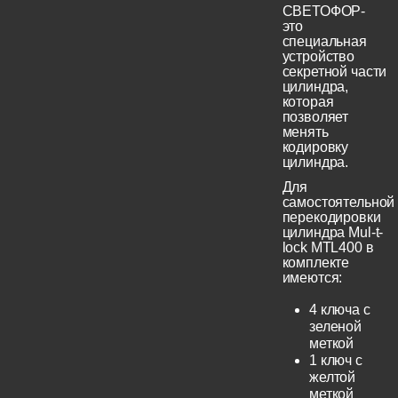
СВЕТОФОР-
это
специальная
устройство
секретной части
цилиндра,
которая
позволяет
менять
кодировку
цилиндра.
Для
самостоятельной
перекодировки
цилиндра Mul-t-
lock MTL400 в
комплекте
имеются:
4 ключа с
зеленой
меткой
1 ключ с
желтой
меткой