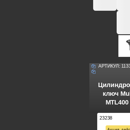
АРТИКУЛ:
113
Цилиндро
ключ Mul
MTL400 
23238
Акция дейс