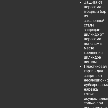
Защита от
перелома –
мощный бар
из
закаленной
стали
защищает
цилиндр от
перелома
пополам в
месте
крепления
цилиндра
винтом.
Пластиковая
карта - для
защиты от
несанкциони
дублирования
нарезка
ключа
осуществляе
только при
предъявлени