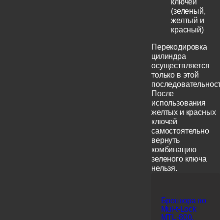
ключей
(зеленый,
желтый и
красный)
Перекодировка
цилиндра
осуществляется
только в этой
последовательност
После
использования
желтых и красных
ключей
самостоятельно
вернуть
комбинацию
зеленого ключа
нельзя.
Брошюра по
Mul-t-Lock
MTL-800,