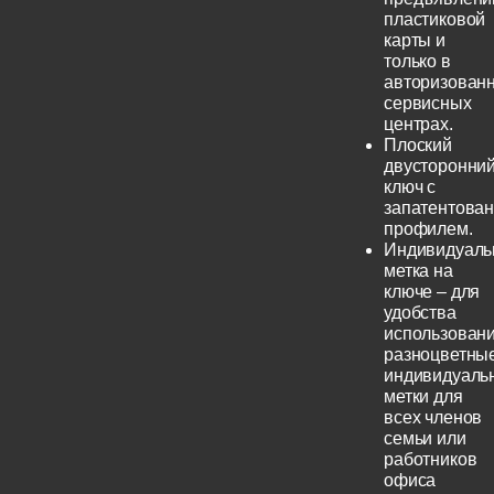
пластиковой
карты и
только в
авторизован
сервисных
центрах.
Плоский
двусторонни
ключ с
запатентова
профилем.
Индивидуаль
метка на
ключе – для
удобства
использовани
разноцветны
индивидуаль
метки для
всех членов
семьи или
работников
офиса