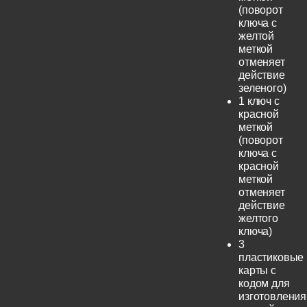
(поворот
ключа с
желтой
меткой
отменяет
действие
зеленого)
1 ключ с
красной
меткой
(поворот
ключа с
красной
меткой
отменяет
действие
желтого
ключа)
3
пластиковые
карты с
кодом для
изготовления