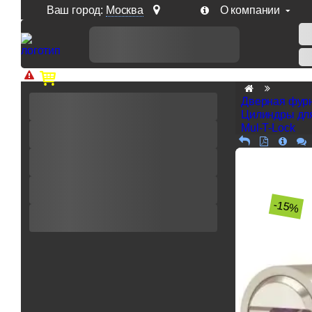
Ваш город:
Москва
О компании
Доп. скидка от цен на сайте 7% при заказе от 50 тыс. р
Дверная фур
Цилиндры дл
Mul-T-Lock
-15%