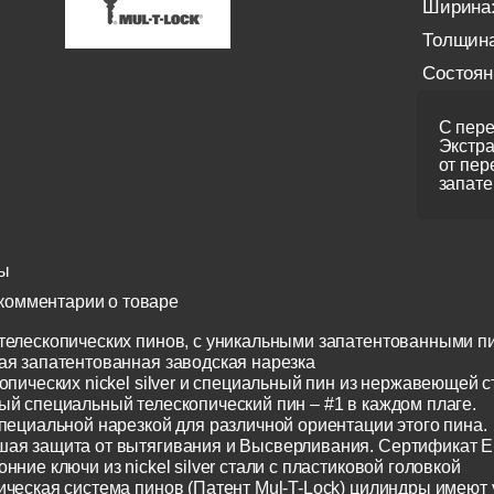
Ширина
Толщина
Состоян
С пере
Экстра
от пер
запате
ы
комментарии о товаре
телескопических пинов, с уникальными запатентованными п
ая запатентованная заводская нарезка
опических nickel silver и специальный пин из нержавеющей с
ый специальный телескопический пин – #1 в каждом плаге.
специальной нарезкой для различной ориентации этого пина.
ая защита от вытягивания и Высверливания. Сертификат E
нние ключи из nickel silver стали с пластиковой головкой
ическая система пинов (Патент Mul-T-Lock) цилиндры имеют