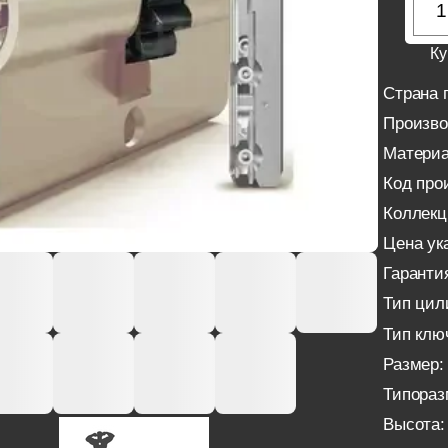
Ку
Страна 
Произво
Материа
Код про
Коллекц
Цена ука
Гаранти
Тип цил
Тип клю
Размер:
Типораз
Высота: