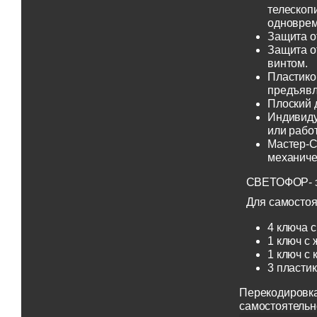
телескоп
одноврем
Защита о
Защита о
винтом.
Пластико
предъявл
Плоский 
Индивиду
или рабо
Мастер-С
механиче
СВЕТОФОР- эт
Для самостоя
4 ключа с
1 ключ с 
1 ключ с 
3 пласти
Перекодировка
самостоятельн