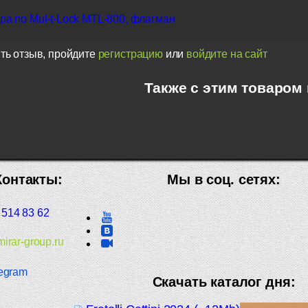
а по Mul-t-Lock MTL-800, флагман
ть отзыв, пройдите
регистрацию
или
войдите на сайт
Также с этим товаром
Контакты:
Мы в соц. сетях:
 514 83 62
irar-group.ru
egram
Скачать каталог дня: