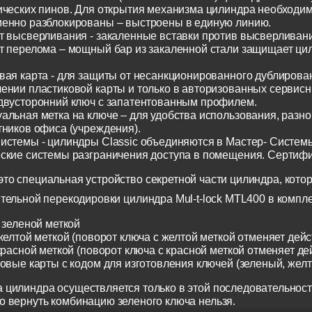
ических пинов. Для открытия механизма цилиндра необходим
енно разблокированы – выстроены в единую линию.
т высверливания - закаленные вставки против высверливания
т перелома – мощный бар из закаленной стали защищает ци
вая карта - для защиты от несанкционированного дублирован
ении пластиковой карты и только в авторизованных сервисн
двусторонний ключ с запатентованным профилем.
альная метка на ключе – для удобства использования, разн
тников офиса (учреждения).
истемы - цилиндры Classic объединяются в Мастер- Систем
ские системы разграничения доступа в помещения. Сертиф
о специальная устройство секретной части цилиндра, котор
тельной перекодировки цилиндра Mul-t-lock MTL400 в компл
 зеленой меткой
желтой меткой (поворот ключа с желтой меткой отменяет дейс
красной меткой (поворот ключа с красной меткой отменяет де
ковые карты с кодом для изготовления ключей (зеленый, жел
 цилиндра осуществляется только в этой последовательност
о вернуть комбинацию зеленого ключа нельзя.