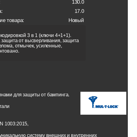
:
130.0
:
17.0
ие товара:
Новый
кодировкой 3 в 1 (ключи 4+1+1).
 защита от высверливания, защита
елома, отмычек, усиленные,
нтовано.
инами для защиты от бампинга.
тали
N 1003:2015,
 уникальную систему внешних и внутренних