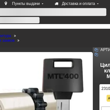
Пункты выдачи
Доставка и оплата
уб продукции Venezia, Fratelli, Tupai, Extreza, Melodia, Forme
нитура
я замков
АРТ
Цил
кл
M
231
А