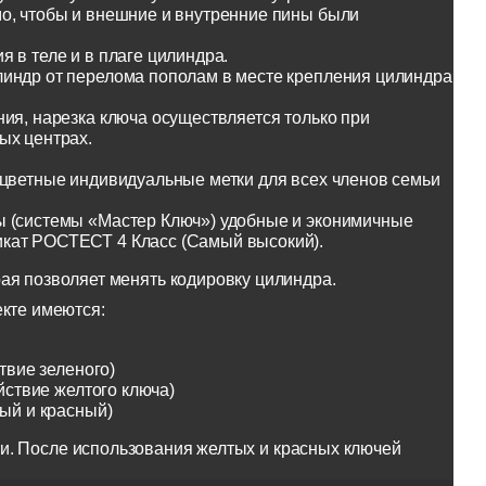
о, чтобы и внешние и внутренние пины были
 в теле и в плаге цилиндра.
линдр от перелома пополам в месте крепления цилиндра
ия, нарезка ключа осуществляется только при
ых центрах.
оцветные индивидуальные метки для всех членов семьи
ы (системы «Мастер Ключ») удобные и эконимичные
икат РОСТЕСТ 4 Класс (Самый высокий).
ая позволяет менять кодировку цилиндра.
екте имеются:
твие зеленого)
йствие желтого ключа)
тый и красный)
и. После использования желтых и красных ключей