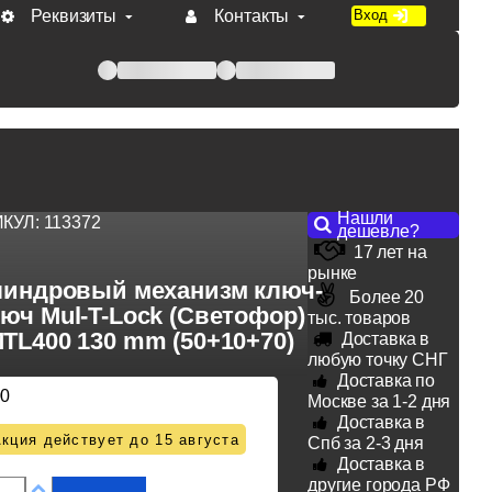
Реквизиты
Контакты
Вход
 при оплате по счету.
Нашли
ИКУЛ:
113372
дешевле?
17 лет на
рынке
индровый механизм ключ-
Более 20
юч Mul-T-Lock (Светофор)
тыс. товаров
TL400 130 mm (50+10+70)
Доставка в
любую точку СНГ
Доставка по
00
Москве за 1-2 дня
Доставка в
кция действует до 15 августа
Спб за 2-3 дня
Доставка в
другие города РФ