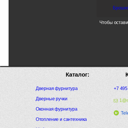
Брошюр
Чтобы остави
Каталог:
Дверная фурнитура
+7 495
Дверные ручки
1@m
Оконная фурнитура
Tel
Отопление и сантехника