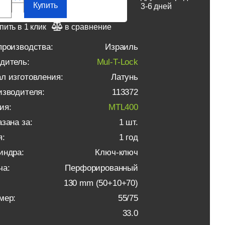
Купить
3-6 дней
пить в 1 клик
в сравнение
производства:
Израиль
дитель:
Mul-T-Lock
л изготовления:
Латунь
изводителя:
113372
ия:
MTL400
зана за:
1 шт.
я:
1 год
индра:
Ключ-ключ
ча:
Перфорированный
130 mm (50+10+70)
мер:
55/75
33.0