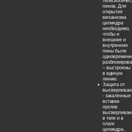
телескопичес
пинов. Для
открытия
механизма
цилиндра
необходимо,
чтобы и
внешние и
внутренние
пины были
одновременн
разблокиров
– выстроены
в единую
линию.
Защита от
высверливан
- закаленные
вставки
против
высверливан
в теле и в
плаге
цилиндра.