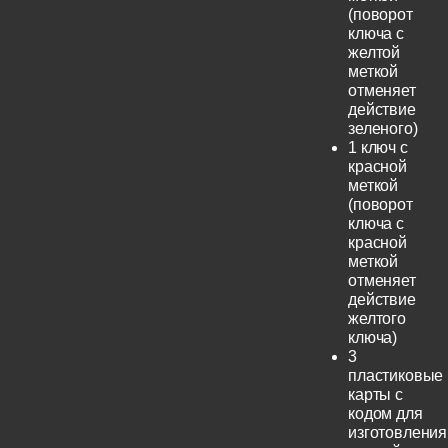
(поворот
ключа с
желтой
меткой
отменяет
действие
зеленого)
1 ключ с
красной
меткой
(поворот
ключа с
красной
меткой
отменяет
действие
желтого
ключа)
3
пластиковые
карты с
кодом для
изготовления