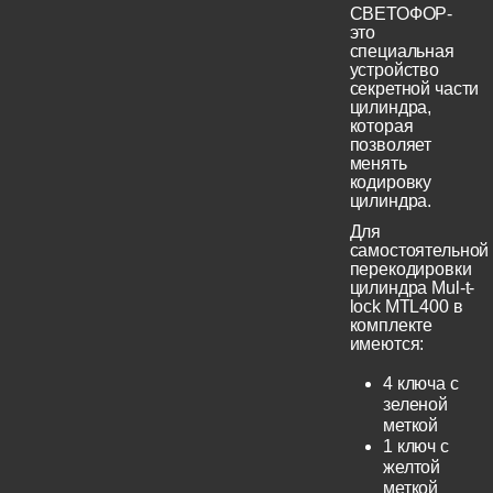
СВЕТОФОР-
это
специальная
устройство
секретной части
цилиндра,
которая
позволяет
менять
кодировку
цилиндра.
Для
самостоятельной
перекодировки
цилиндра Mul-t-
lock MTL400 в
комплекте
имеются:
4 ключа с
зеленой
меткой
1 ключ с
желтой
меткой