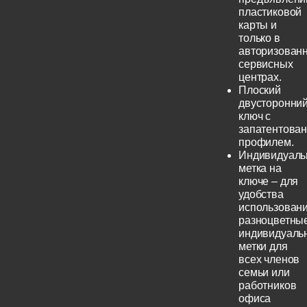
пластиковой
карты и
только в
авторизован
сервисных
центрах.
Плоский
двусторонни
ключ с
запатентова
профилем.
Индивидуаль
метка на
ключе – для
удобства
использовани
разноцветны
индивидуаль
метки для
всех членов
семьи или
работников
офиса