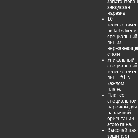
запатентова
заводская
нарезка
10
телескопичес
nickel silver и
специальный
пин из
нержавеюще
стали
Уникальный
специальный
телескопичес
пин – #1 в
каждом
плаге.
Плаг со
специальной
нарезкой для
различной
ориентации
этого пина.
Высочайшая
защита от