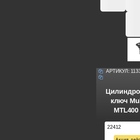
АРТИКУЛ:
113
Цилиндро
ключ Mul
MTL400 
22412
Акция дейс