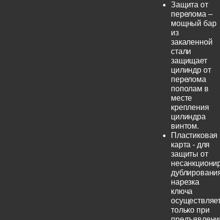
Защита от
перелома –
мощный бар
из
закаленной
стали
защищает
цилиндр от
перелома
пополам в
месте
крепления
цилиндра
винтом.
Пластиковая
карта - для
защиты от
несанкциони
дублирования
нарезка
ключа
осуществляе
только при
предъявлени