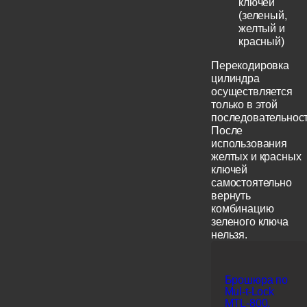
ключей
(зеленый,
желтый и
красный)
Перекодировка
цилиндра
осуществляется
только в этой
последовательност
После
использования
желтых и красных
ключей
самостоятельно
вернуть
комбинацию
зеленого ключа
нельзя.
Брошюра по
Mul-t-Lock
MTL-800,