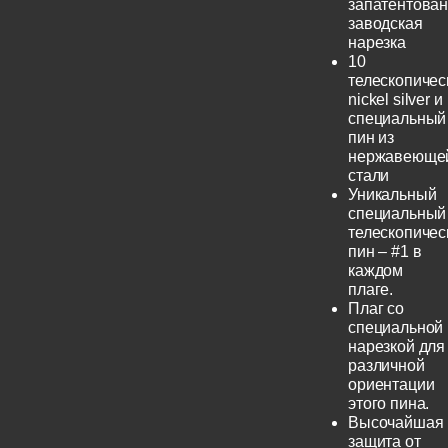
запатентова
заводская
нарезка
10
телескопичес
nickel silver и
специальный
пин из
нержавеюще
стали
Уникальный
специальный
телескопичес
пин – #1 в
каждом
плаге.
Плаг со
специальной
нарезкой для
различной
ориентации
этого пина.
Высочайшая
защита от