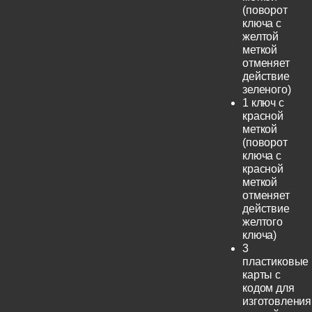
(поворот
ключа с
желтой
меткой
отменяет
действие
зеленого)
1 ключ с
красной
меткой
(поворот
ключа с
красной
меткой
отменяет
действие
желтого
ключа)
3
пластиковые
карты с
кодом для
изготовления