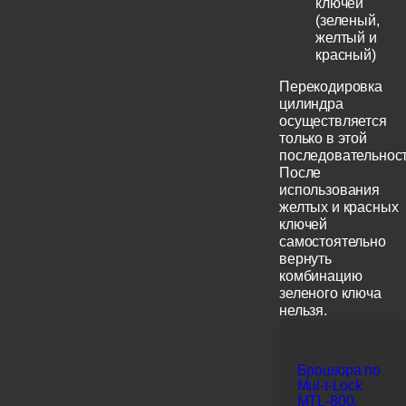
ключей
(зеленый,
желтый и
красный)
Перекодировка
цилиндра
осуществляется
только в этой
последовательност
После
использования
желтых и красных
ключей
самостоятельно
вернуть
комбинацию
зеленого ключа
нельзя.
Брошюра по
Mul-t-Lock
MTL-800,