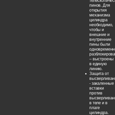
телескопичес
пинов. Для
открытия
механизма
цилиндра
необходимо,
чтобы и
внешние и
внутренние
пины были
одновременн
разблокиров
– выстроены
в единую
линию.
Защита от
высверливан
- закаленные
вставки
против
высверливан
в теле и в
плаге
цилиндра.