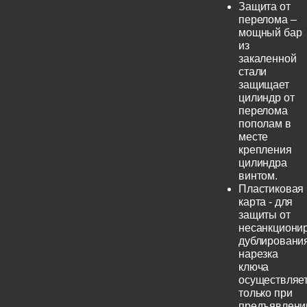
Защита от
перелома –
мощный бар
из
закаленной
стали
защищает
цилиндр от
перелома
пополам в
месте
крепления
цилиндра
винтом.
Пластиковая
карта - для
защиты от
несанкциони
дублирования
нарезка
ключа
осуществляе
только при
предъявлени