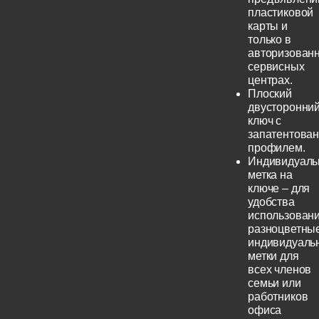
пластиковой
карты и
только в
авторизован
сервисных
центрах.
Плоский
двусторонни
ключ с
запатентова
профилем.
Индивидуаль
метка на
ключе – для
удобства
использовани
разноцветны
индивидуаль
метки для
всех членов
семьи или
работников
офиса