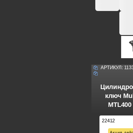
АРТИКУЛ:
113
Цилиндро
ключ Mul
MTL400 
22412
Акция дейс