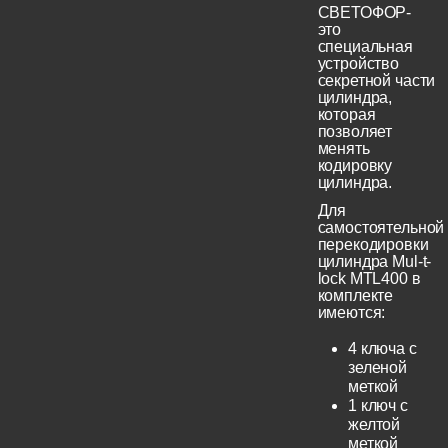
СВЕТОФОР-
это
специальная
устройство
секретной части
цилиндра,
которая
позволяет
менять
кодировку
цилиндра.
Для
самостоятельной
перекодировки
цилиндра Mul-t-
lock MTL400 в
комплекте
имеются:
4 ключа с
зеленой
меткой
1 ключ с
желтой
меткой