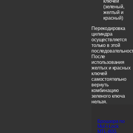
ключей
(зеленый,
желтый и
красный)
Перекодировка
цилиндра
осуществляется
только в этой
последовательност
После
использования
желтых и красных
ключей
самостоятельно
вернуть
комбинацию
зеленого ключа
нельзя.
Брошюра по
Mul-t-Lock
MTL-800,