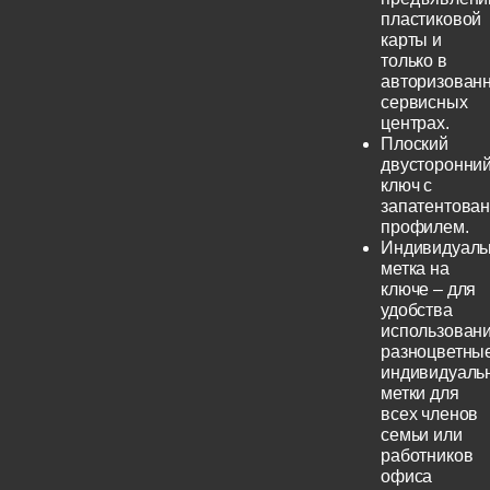
пластиковой
карты и
только в
авторизован
сервисных
центрах.
Плоский
двусторонни
ключ с
запатентова
профилем.
Индивидуаль
метка на
ключе – для
удобства
использовани
разноцветны
индивидуаль
метки для
всех членов
семьи или
работников
офиса