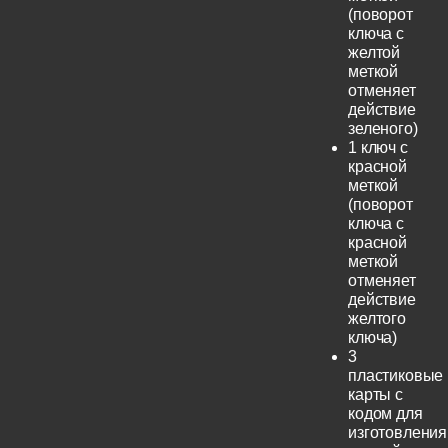
(поворот
ключа с
желтой
меткой
отменяет
действие
зеленого)
1 ключ с
красной
меткой
(поворот
ключа с
красной
меткой
отменяет
действие
желтого
ключа)
3
пластиковые
карты с
кодом для
изготовления