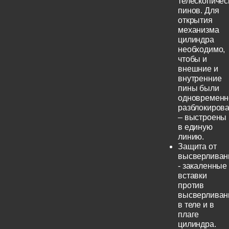
телескопичес
пинов. Для
открытия
механизма
цилиндра
необходимо,
чтобы и
внешние и
внутренние
пины были
одновременн
разблокиров
– выстроены
в единую
линию.
Защита от
высверливан
- закаленные
вставки
против
высверливан
в теле и в
плаге
цилиндра.