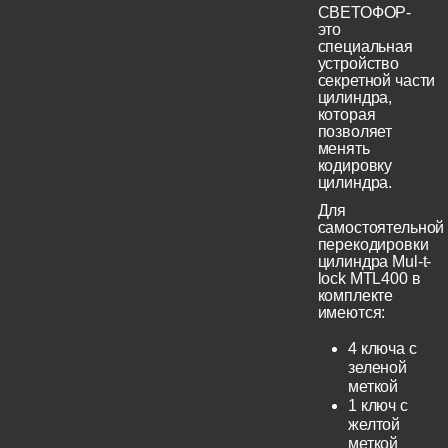
СВЕТОФОР-
это
специальная
устройство
секретной части
цилиндра,
которая
позволяет
менять
кодировку
цилиндра.
Для
самостоятельной
перекодировки
цилиндра Mul-t-
lock MTL400 в
комплекте
имеются:
4 ключа с
зеленой
меткой
1 ключ с
желтой
меткой