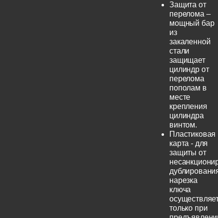
Защита от
перелома –
мощный бар
из
закаленной
стали
защищает
цилиндр от
перелома
пополам в
месте
крепления
цилиндра
винтом.
Пластиковая
карта - для
защиты от
несанкциони
дублирования
нарезка
ключа
осуществляе
только при
предъявлени