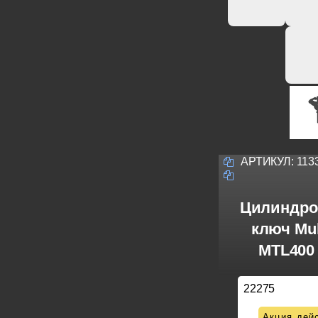
АРТИКУЛ:
113
Цилиндро
ключ Mul
MTL400 
22275
Акция дейс