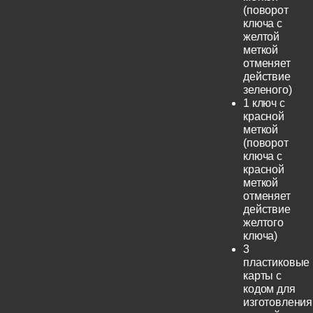
(поворот
ключа с
желтой
меткой
отменяет
действие
зеленого)
1 ключ с
красной
меткой
(поворот
ключа с
красной
меткой
отменяет
действие
желтого
ключа)
3
пластиковые
карты с
кодом для
изготовления