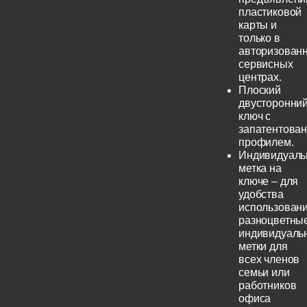
пластиковой
карты и
только в
авторизован
сервисных
центрах.
Плоский
двусторонни
ключ с
запатентова
профилем.
Индивидуаль
метка на
ключе – для
удобства
использовани
разноцветны
индивидуаль
метки для
всех членов
семьи или
работников
офиса