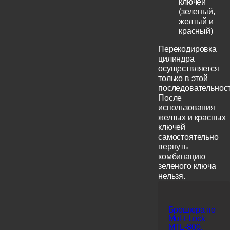
ключей
(зеленый,
желтый и
красный)
Перекодировка
цилиндра
осуществляется
только в этой
последовательност
После
использования
желтых и красных
ключей
самостоятельно
вернуть
комбинацию
зеленого ключа
нельзя.
Брошюра по
Mul-t-Lock
MTL-800,