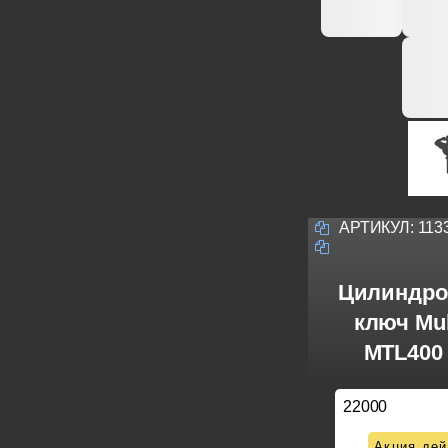
АРТИКУЛ:
113
Цилиндро
ключ Mul
MTL400 
22000
Акция дей