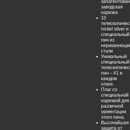
запатентова
заводская
нарезка
10
телескопичес
nickel silver и
специальный
пин из
нержавеюще
стали
Уникальный
специальный
телескопичес
пин – #1 в
каждом
плаге.
Плаг со
специальной
нарезкой для
различной
ориентации
этого пина.
Высочайшая
защита от