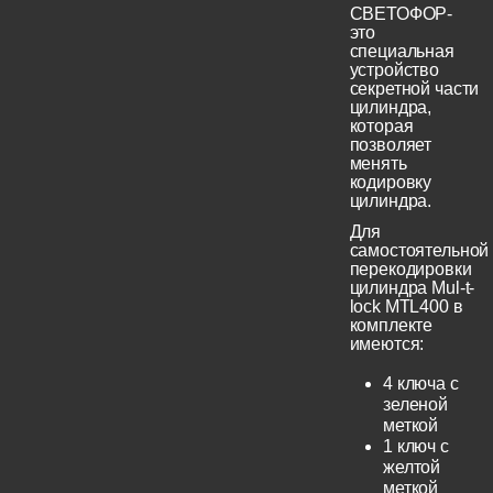
СВЕТОФОР-
это
специальная
устройство
секретной части
цилиндра,
которая
позволяет
менять
кодировку
цилиндра.
Для
самостоятельной
перекодировки
цилиндра Mul-t-
lock MTL400 в
комплекте
имеются:
4 ключа с
зеленой
меткой
1 ключ с
желтой
меткой