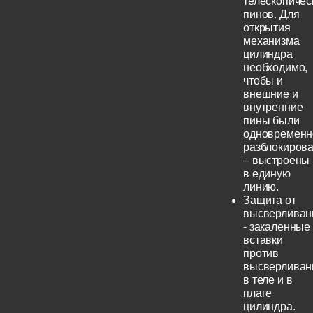
телескопичес
пинов. Для
открытия
механизма
цилиндра
необходимо,
чтобы и
внешние и
внутренние
пины были
одновременн
разблокиров
– выстроены
в единую
линию.
Защита от
высверливан
- закаленные
вставки
против
высверливан
в теле и в
плаге
цилиндра.