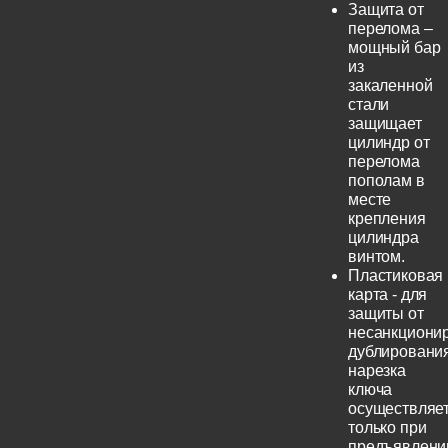
Защита от
перелома –
мощный бар
из
закаленной
стали
защищает
цилиндр от
перелома
пополам в
месте
крепления
цилиндра
винтом.
Пластиковая
карта - для
защиты от
несанкциони
дублирования
нарезка
ключа
осуществляе
только при
предъявлени