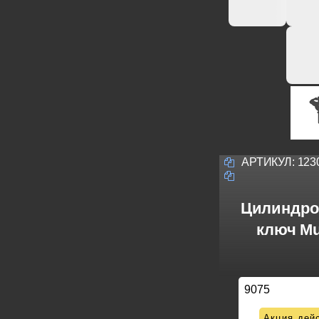
АРТИКУЛ:
123
Цилиндро
ключ Mu
9075
Акция дейс