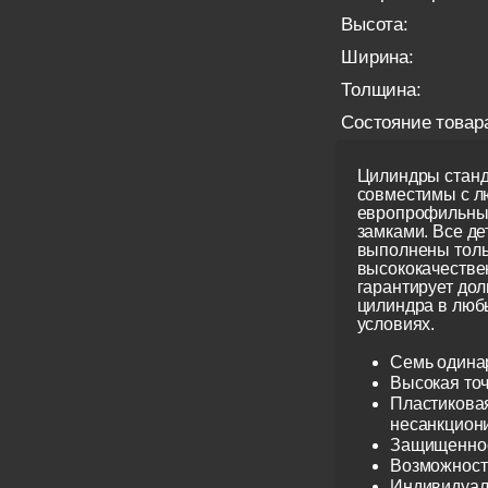
Высота:
Ширина:
Толщина:
Состояние товар
Цилиндры станд
совместимы с 
европрофильны
замками. Все д
выполнены толь
высококачестве
гарантирует до
цилиндра в люб
условиях.
Семь одина
Высокая точ
Пластиковая
несанкцион
Защищеннос
Возможност
Индивидуаль