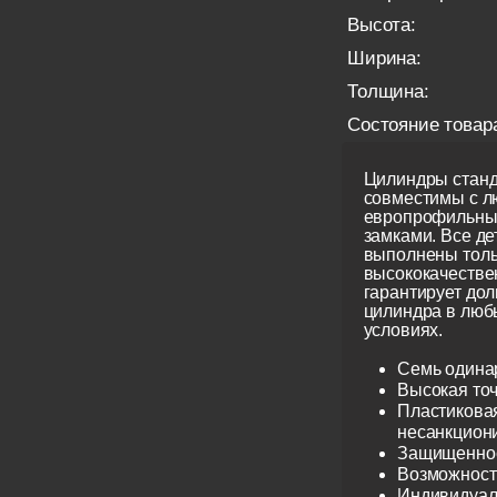
Высота:
Ширина:
Толщина:
Состояние товар
Цилиндры станд
совместимы с 
европрофильны
замками. Все д
выполнены толь
высококачестве
гарантирует до
цилиндра в люб
условиях.
Семь одина
Высокая точ
Пластиковая
несанкцион
Защищеннос
Возможност
Индивидуаль