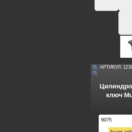
АРТИКУЛ:
123
Цилиндро
ключ Mu
9075
Акция дей