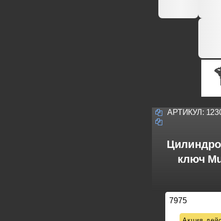
АРТИКУЛ:
123
Цилиндро
ключ Mu
7975
Акция дейс