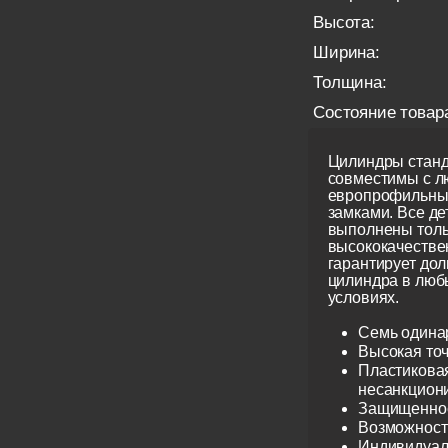
Высота:
Ширина:
Толщина:
Состояние товар
Цилиндры станд
совместимы с 
европрофильны
замками. Все д
выполнены толь
высококачестве
гарантирует до
цилиндра в люб
условиях.
Семь одина
Высокая точ
Пластиковая
несанкцион
Защищеннос
Возможност
Индивидуаль