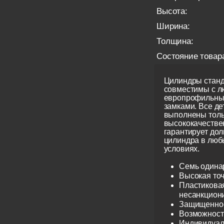
Высота:
Ширина:
Толщина:
Состояние товар
Цилиндры станд
совместимы с 
европрофильны
замками. Все д
выполнены толь
высококачестве
гарантирует до
цилиндра в люб
условиях.
Семь одина
Высокая точ
Пластиковая
несанкцион
Защищеннос
Возможност
Индивидуаль