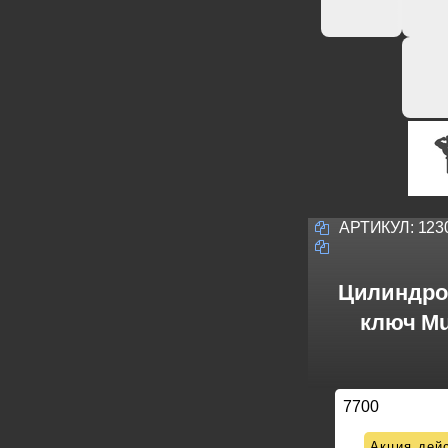
АРТИКУЛ:
123
Цилиндро
ключ Mu
7700
Акция дейс