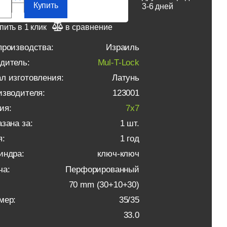
Купить
3-6 дней
пить в 1 клик
в сравнение
производства:
Израиль
дитель:
Mul-T-Lock
л изготовления:
Латунь
изводителя:
123001
ия:
7x7
зана за:
1 шт.
я:
1 год
индра:
ключ-ключ
ча:
Перфорированный
70 mm (30+10+30)
мер:
35/35
33.0