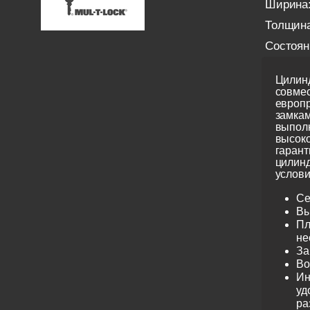
Ширина
Толщина
Состоян
Цилинд
совме
европ
замкам
выполн
высоко
гарант
цилинд
услови
Се
Вы
Пл
не
За
Во
Ин
уд
ра