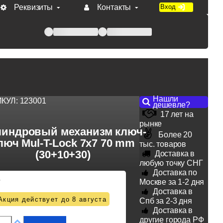
Реквизиты
Контакты
Вход
 при оплате по счету.
Нашли
ИКУЛ:
123001
дешевле?
17 лет на
рынке
индровый механизм ключ-
Более 20
люч Mul-T-Lock 7x7 70 mm
тыс. товаров
(30+10+30)
Доставка в
любую точку СНГ
Доставка по
5
Москве за 1-2 дня
Доставка в
Акция действует до 8 августа
Спб за 2-3 дня
Доставка в
другие города РФ