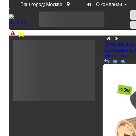
Ваш город:
Москва
О компании
Доп. скидка от цен на сайте 7% при заказе от 50 тыс. р
Дверная фур
Цилиндры дл
Mul-T-Lock
-26%