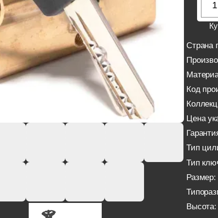
Ку
Страна 
Произво
Материа
Код про
Коллекц
Цена ука
Гаранти
Тип цил
Тип клю
Размер:
Типораз
Высота: