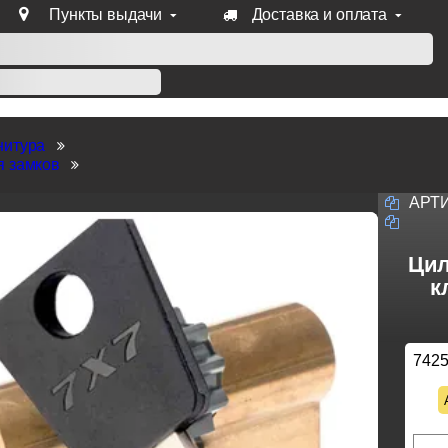
Пункты выдачи
Доставка и оплата
уб продукции Venezia, Fratelli, Tupai, Extreza, Melodia, Forme
нитура
я замков
АРТ
Цил
к
742