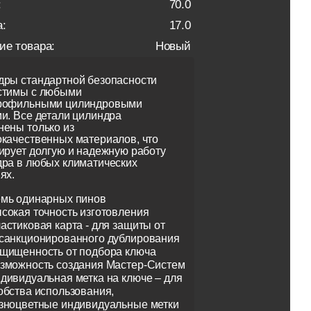
:
70.0
:
17.0
ие товара:
Новый
ры стандартной безопасности
стимы с любыми
рофильными цилиндровыми
и. Все детали цилиндра
ены только из
качественных материалов, что
ирует долгую и надежную работу
ра в любых климатических
ях.
мь одинарных пинов
сокая точность изготовления
астиковая карта - для защиты от
санкционированного дублирования
щищенность от подбора ключа
зможность создания Мастер-Систем
дивидуальная метка на ключе – для
обства использования,
зноцветные индивидуальные метки