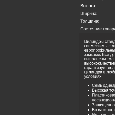
Высота:
Ширина:
Толщина:
Состояние товар
Цилиндры станд
совместимы с 
европрофильны
замками. Все д
выполнены толь
высококачестве
гарантирует до
цилиндра в люб
условиях.
Семь одина
Высокая точ
Пластиковая
несанкцион
Защищеннос
Возможност
Индивидуаль