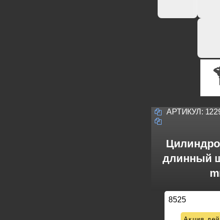
АРТИКУЛ:
122
Цилиндро
длинный шт
m
8525
Акция дей