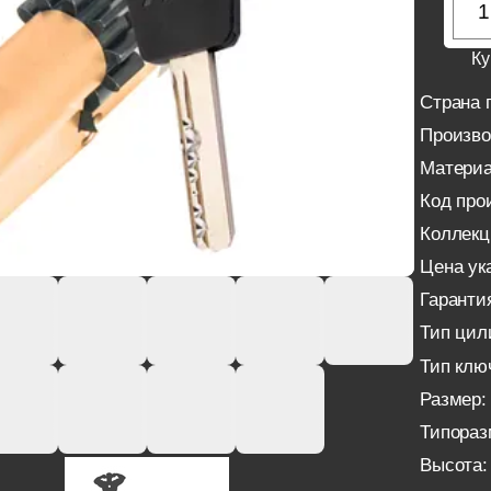
Ку
Страна 
Произво
Материа
Код про
Коллекц
Цена ука
Гаранти
Тип цил
Тип клю
Размер:
Типораз
Высота: