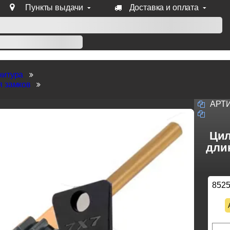
Пункты выдачи
Доставка и оплата
уб продукции Venezia, Fratelli, Tupai, Extreza, Melodia, Forme
нитура
я замков
АРТ
Цил
длин
852