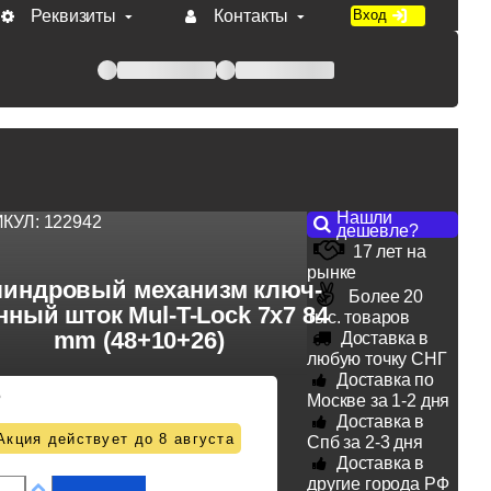
Реквизиты
Контакты
Вход
 при оплате по счету.
Нашли
ИКУЛ:
122942
дешевле?
17 лет на
рынке
индровый механизм ключ-
Более 20
ный шток Mul-T-Lock 7x7 84
тыс. товаров
mm (48+10+26)
Доставка в
любую точку СНГ
Доставка по
5
Москве за 1-2 дня
Доставка в
Акция действует до 8 августа
Спб за 2-3 дня
Доставка в
другие города РФ