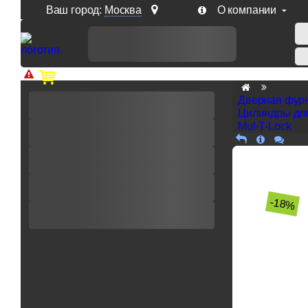
Ваш город:
Москва
О компании
Доп. скидка от цен на сайте 7% при заказе от 50 тыс. р
Дверная фур
Цилиндры дл
Mul-T-Lock
-18%