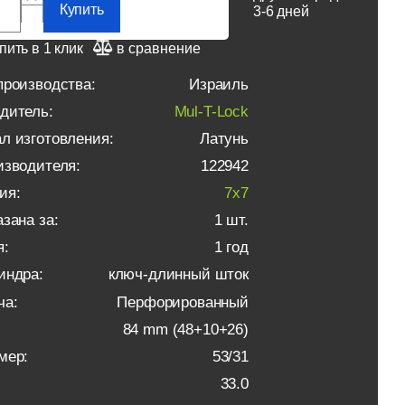
Купить
3-6 дней
пить в 1 клик
в сравнение
производства:
Израиль
дитель:
Mul-T-Lock
л изготовления:
Латунь
изводителя:
122942
ия:
7x7
зана за:
1 шт.
я:
1 год
индра:
ключ-длинный шток
ча:
Перфорированный
84 mm (48+10+26)
мер:
53/31
33.0