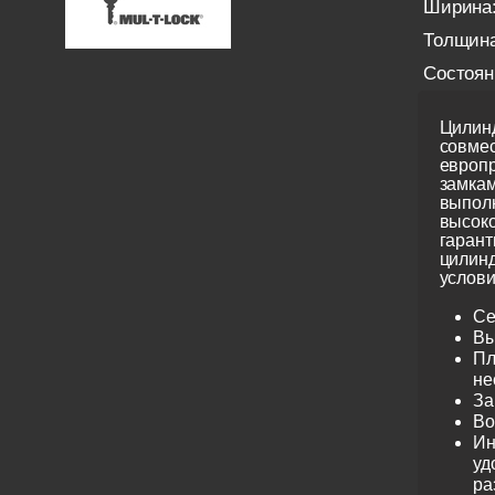
Ширина
Толщина
Состоян
Цилинд
совме
европ
замкам
выполн
высоко
гарант
цилинд
услови
Се
Вы
Пл
не
За
Во
Ин
уд
ра