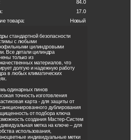
:
84.0
:
17.0
ие товара:
Новый
ры стандартной безопасности
стимы с любыми
рофильными цилиндровыми
и. Все детали цилиндра
ены только из
качественных материалов, что
ирует долгую и надежную работу
ра в любых климатических
ях.
мь одинарных пинов
сокая точность изготовления
астиковая карта - для защиты от
санкционированного дублирования
щищенность от подбора ключа
зможность создания Мастер-Систем
дивидуальная метка на ключе – для
обства использования,
зноцветные индивидуальные метки