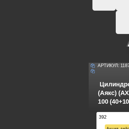
АРТИКУЛ:
118
Цилиндро
(Аякс) (A
100 (40+1
392
Акция дейс