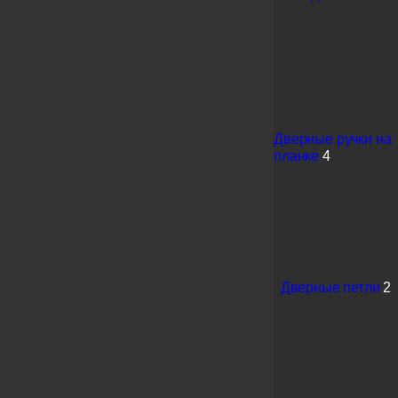
Дверные ручки на
планке
4
Дверные петли
2