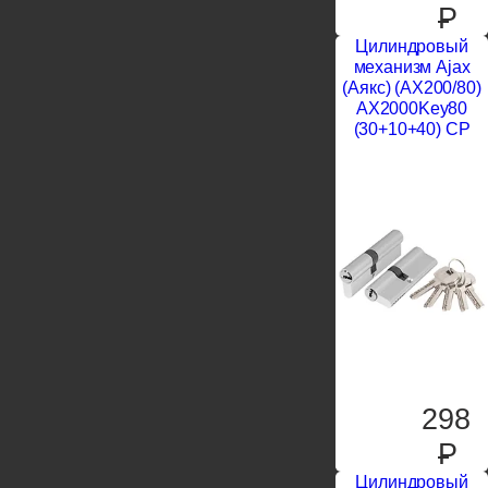
P
Цилиндровый
механизм Ajax
(Аякс) (AX200/80)
AX2000Key80
(30+10+40) CP
298
P
Цилиндровый