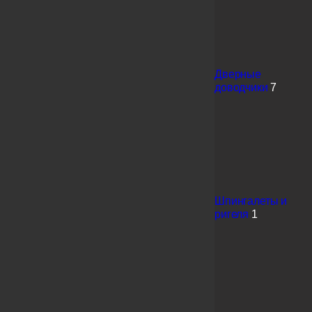
Дверные
доводчики
7
Шпингалеты и
ригеля
1