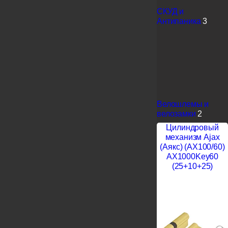
СКУД и
Антипаника
3
Велошлемы и
велозамки
2
Цилиндровый
механизм Ajax
(Аякс) (AX100/60)
AX1000Key60
(25+10+25)