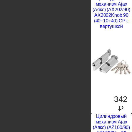
механизм Ajax
(Аякс) (AX202/90)
AX2002Knob 90
(40+10+40) CP с
вертушкой
342
P
Цилиндровый
механизм Ajax
(Аякс) (AZ100/90)