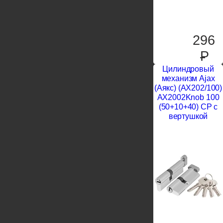
296
P
Цилиндровый
механизм Ajax
(Аякс) (AX202/100)
AX2002Knob 100
(50+10+40) CP с
вертушкой