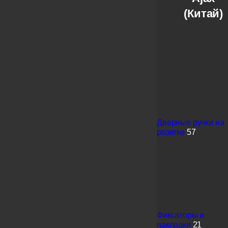
(Китай)
Дверные ручки на
розетке
57
Фиксаторы и
накладки
21