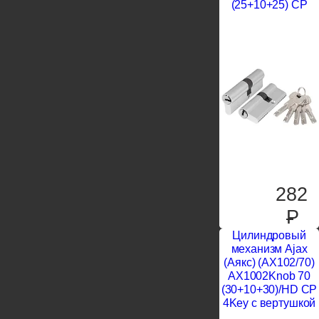
(25+10+25) CP
282
P
Цилиндровый
механизм Ajax
(Аякс) (AX102/70)
AX1002Knob 70
(30+10+30)/HD CP
4Key с вертушкой