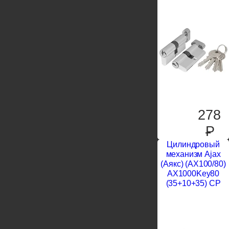
278
P
Цилиндровый
механизм Ajax
(Аякс) (AX100/80)
AX1000Key80
(35+10+35) CP