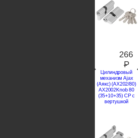
266
P
Цилиндровый
механизм Ajax
(Аякс) (AX202/80)
AX2002Knob 80
(35+10+35) CP с
вертушкой