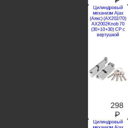
P
Цилиндровый
механизм Ajax
(Аякс) (AX202/70)
AX2002Knob 70
(30+10+30) CP с
вертушкой
298
P
Цилиндровый
механизм Ajax