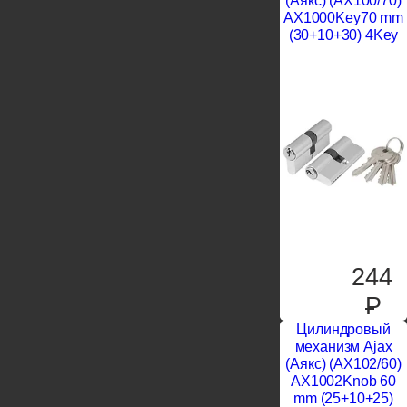
(Аякс) (AX100/70)
AX1000Key70 mm
(30+10+30) 4Key
244
P
Цилиндровый
механизм Ajax
(Аякс) (AX102/60)
AX1002Knob 60
mm (25+10+25)