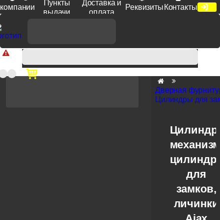
Пункты
Доставка и
компании
Реквизиты
Контакты
выдачи
оплата
Доп. скидка от цен на сайте 7% при заказе от 50 тыс. руб
продукции Venezia, Fratelli, Tupai, Extreza, Melodia, Forme при
оплате по счету.
Дверная фурниту
Цилиндры для за
Цилиндр
механиз
цилиндр
для
замков,
личинки
Ajax