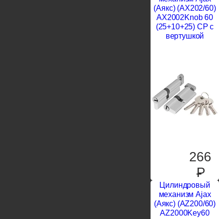
(Аякс) (AX202/60)
AX2002Knob 60
(25+10+25) CP с
вертушкой
266
P
Цилиндровый
механизм Ajax
(Аякс) (AZ200/60)
AZ2000Key60