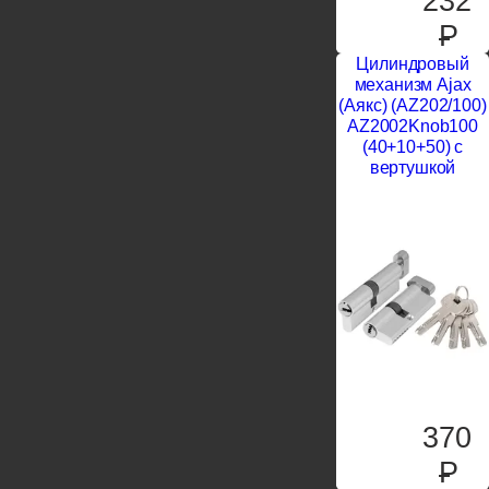
232
P
Цилиндровый
механизм Ajax
(Аякс) (AZ202/100)
AZ2002Knob100
(40+10+50) с
вертушкой
370
P