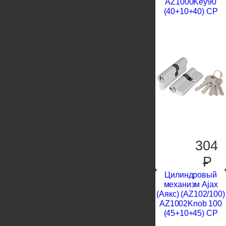
AZ1000Key90
(40+10+40) CP
304
P
Цилиндровый
механизм Ajax
(Аякс) (AZ102/100)
AZ1002Knob 100
(45+10+45) CP