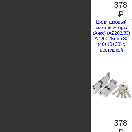
378
P
Цилиндровый
механизм Ajax
(Аякс) (AZ202/80)
AZ2002Knob 80
(40+10+30) с
вертушкой
378