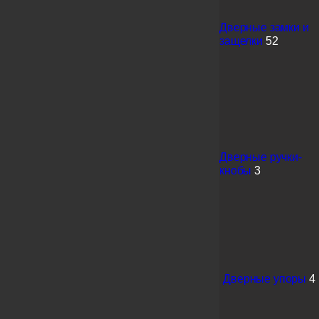
Дверные замки и
защелки
52
Дверные ручки-
кнобы
3
Дверные упоры
4