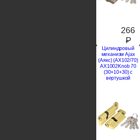
266
P
Цилиндровый
механизм Ajax
(Аякс) (AX102/70)
AX1002Knob 70
(30+10+30) с
вертушкой