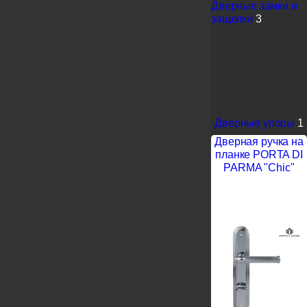
Дверные замки и
защелки
3
Дверные упоры
1
Дверная ручка на
планке PORTA DI
PARMA "Chic"