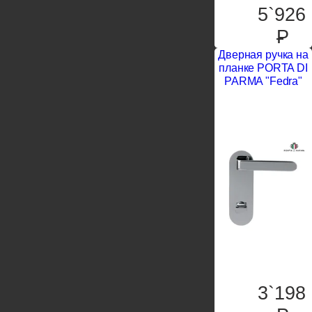
5`926
P
Дверная ручка на
планке PORTA DI
PARMA "Fedra"
3`198