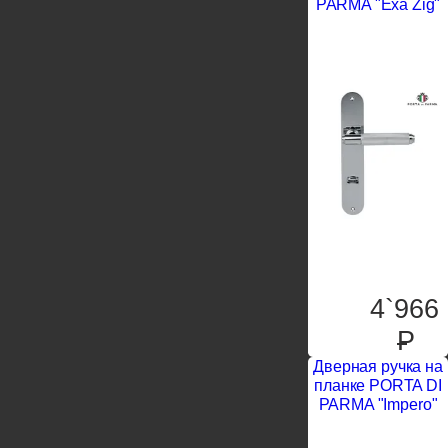
PARMA "Exa Zig"
4`966
P
Дверная ручка на
планке PORTA DI
PARMA "Impero"