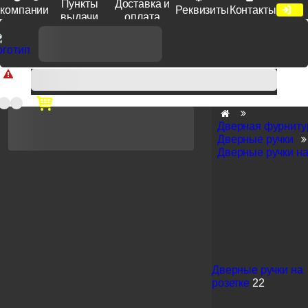
Пункты
Доставка и
компании
Реквизиты
Контакты
выдачи
оплата
Доп. скидка от цен на сайте 7% при заказе от 50 тыс. руб
продукции Venezia, Fratelli, Tupai, Extreza, Melodia, Forme при
оплате по счету.
Дверная фурниту
Дверные ручки
Дверные ручки на
Дверные ручки на
розетке
22