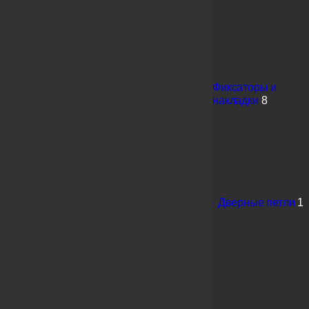
Фиксаторы и
накладки
8
Дверные петли
1