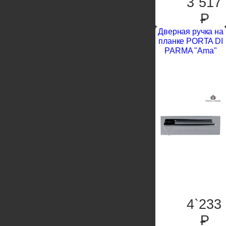
3`517
P
Дверная ручка на
планке PORTA DI
PARMA "Ama"
4`233
P