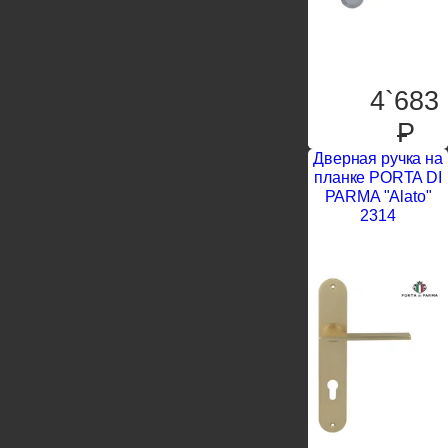
4`683
P
Дверная ручка на
планке PORTA DI
PARMA "Alato"
2314