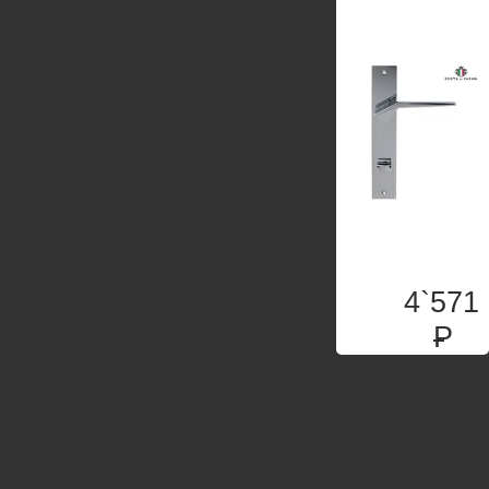
4`571
P