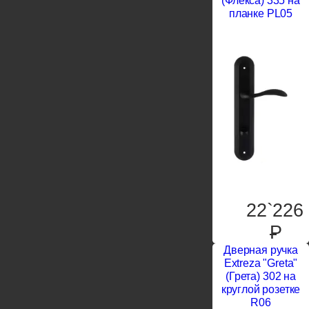
(Флекса) 335 на
планке PL05
22`226
P
Дверная ручка
Extreza "Greta"
(Грета) 302 на
круглой розетке
R06