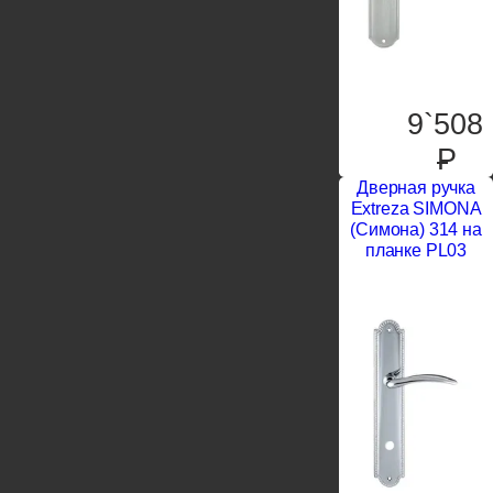
9`508
P
Дверная ручка
Extreza SIMONA
(Симона) 314 на
планке PL03