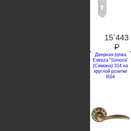
15`443
P
Дверная ручка
Extreza "Simona"
(Симона) 314 на
круглой розетке
R04