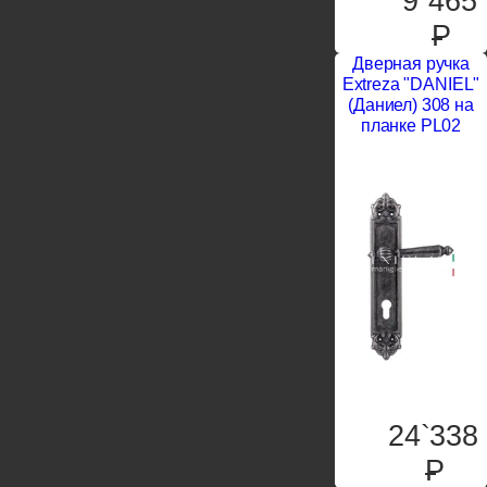
9`465
P
Дверная ручка
Extreza "DANIEL"
(Даниел) 308 на
планке PL02
24`338
P