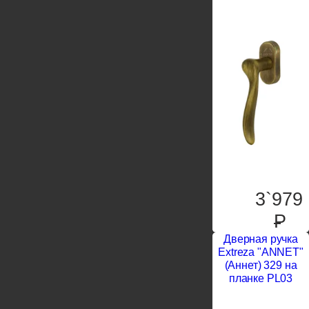
3`979
P
Дверная ручка
Extreza "ANNET"
(Аннет) 329 на
планке PL03