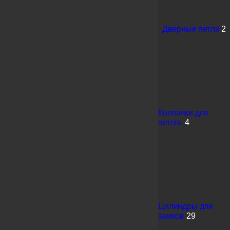
Дверные петли
2
Колпачки для
петель
4
Цилиндры для
замков
29