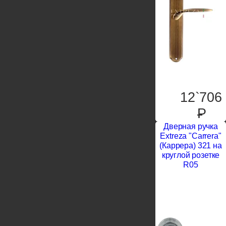
12`706
P
Дверная ручка
Extreza "Carrera"
(Каррера) 321 на
круглой розетке
R05