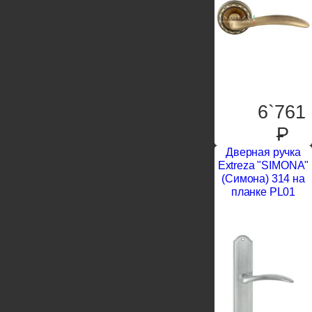
6`761
P
Дверная ручка
Extreza "SIMONA"
(Симона) 314 на
планке PL01