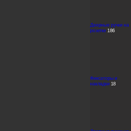
Дверные ручки на
розетке
186
Фиксаторы и
накладки
18