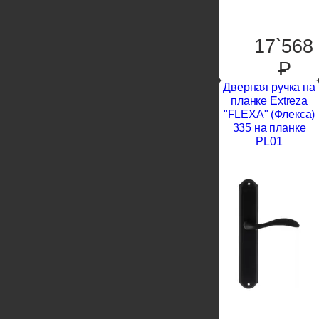
17`568
P
Дверная ручка на
планке Extreza
"FLEXA" (Флекса)
335 на планке
PL01