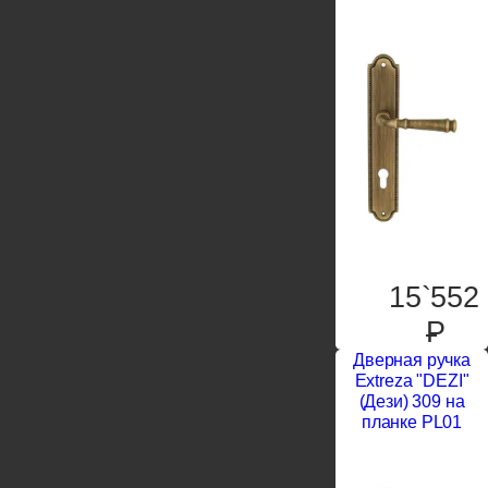
15`552
P
Дверная ручка
Extreza "DEZI"
(Дези) 309 на
планке PL01