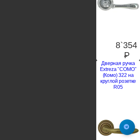
8`354
P
Дверная ручка
Extreza "COMO"
(Комо) 322 на
круглой розетке
R05