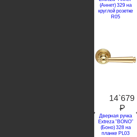
(Аннет) 329 на
круглой розетке
R05
14`679
P
Дверная ручка
Extreza "BONO"
(Боно) 328 на
планке PL03