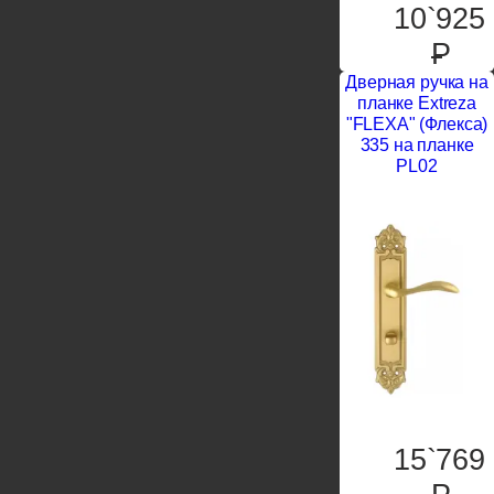
10`925
P
Дверная ручка на
планке Extreza
"FLEXA" (Флекса)
335 на планке
PL02
15`769