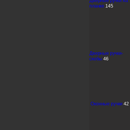
Дверные ручки на
планке
145
Дверные ручки-
скобы
46
Оконные ручки
42