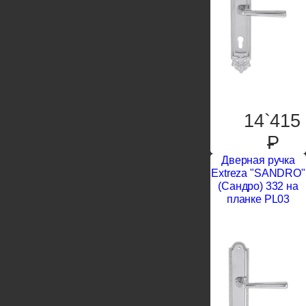
14`415
P
Дверная ручка
Extreza "SANDRO"
(Сандро) 332 на
планке PL03