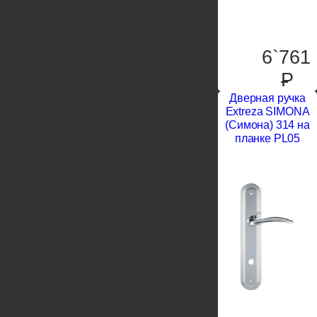
6`761
P
Дверная ручка
Extreza SIMONA
(Симона) 314 на
планке PL05