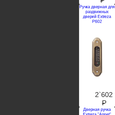
P
Ручка дверная для
раздвижных
дверей Extreza
P602
2`602
P
Дверная ручка
Extreza "Annet"