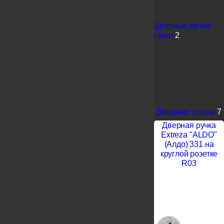
Дверные ручки-
гонги
2
Дверные упоры
7
Дверная ручка
Extreza "ALDO"
(Алдо) 331 на
круглой розетке
R03