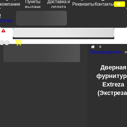
Пункты
Доставка и
компании
Реквизиты
Контакты
выдачи
оплата
Доп. скидка от цен на сайте 7% при заказе от 50 тыс. руб
продукции Venezia, Fratelli, Tupai, Extreza, Melodia, Forme при
оплате по счету.
Производители
Дверная
фурнитур
Extreza
(Экстреза