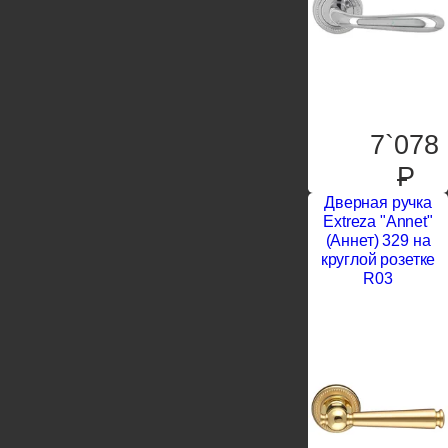
7`078
P
Дверная ручка
Extreza "Annet"
(Аннет) 329 на
круглой розетке
R03