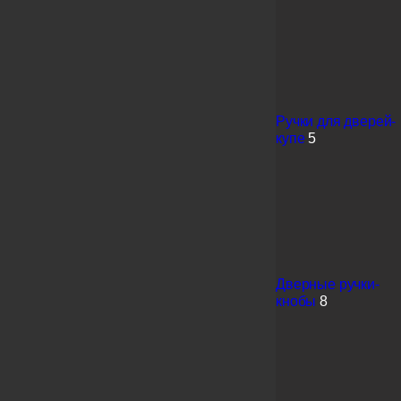
Ручки для дверей-
купе
5
Дверные ручки-
кнобы
8