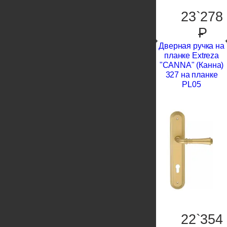
23`278
P
Дверная ручка на
планке Extreza
"CANNA" (Канна)
327 на планке
PL05
22`354