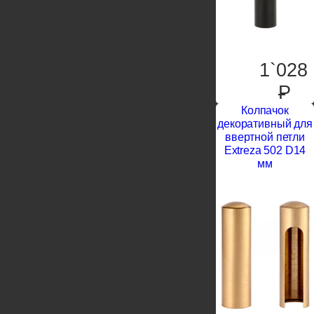
1`028
P
Колпачок
декоративный для
ввертной петли
Extreza 502 D14
мм