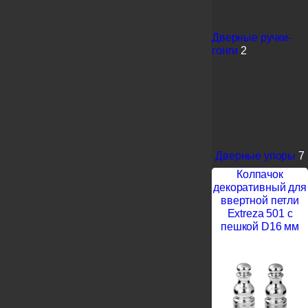
Дверные ручки-
гонги
2
Дверные упоры
7
Колпачок
декоративный для
ввертной петли
Extreza 501 с
пешкой D16 мм