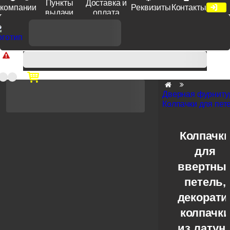
Пункты
Доставка и
компании
Реквизиты
Контакты
выдачи
оплата
Доп. скидка от цен на сайте 7% при заказе от 50 тыс. руб
продукции Venezia, Fratelli, Tupai, Extreza, Melodia, Forme при
оплате по счету.
Дверная фурниту
Колпачки для пет
Колпачк
для
ввертны
петель,
декорат
колпачк
из латун