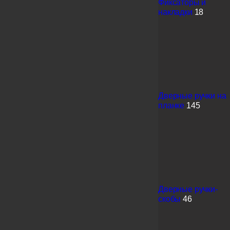
Фиксаторы и
накладки
18
Дверные ручки на
планке
145
Дверные ручки-
скобы
46