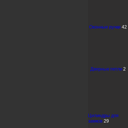
Оконные ручки
42
Дверные петли
2
Цилиндры для
замков
29