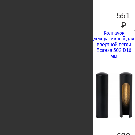
551
P
Колпачок
декоративный для
ввертной петли
Extreza 502 D16
мм