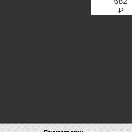
682
P