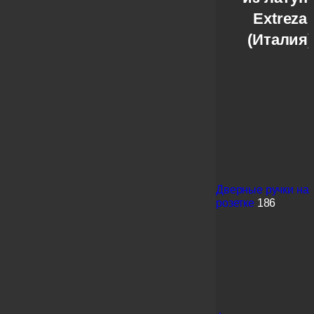
Extreza
(Италия)
Дверные ручки на
розетке
186