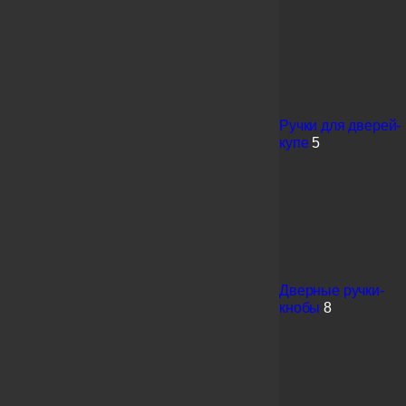
Ручки для дверей-
купе
5
Дверные ручки-
кнобы
8