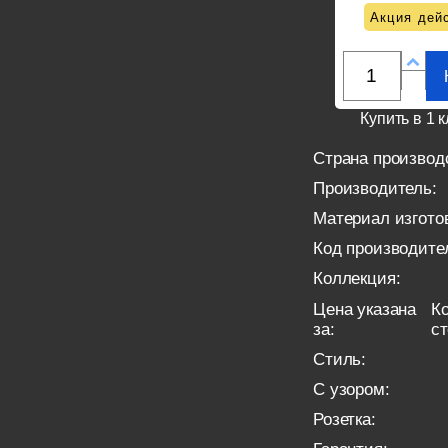
Акция дейс
Купить в 1 к
Страна производ
Производитель:
Материал изгото
Код производите
Коллекция:
Цена указана
Ко
за:
с
Стиль:
С узором:
Розетка: