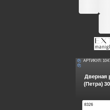
АРТИКУЛ:
104
Дверная р
(Петра) 3
8326