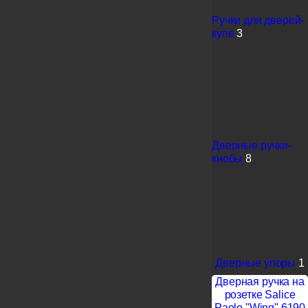
Ручки для дверей-
купе
3
Дверные ручки-
кнобы
8
Дверные упоры
1
Дверная ручка на
розетке Salice
Paolo "Wing" 6190