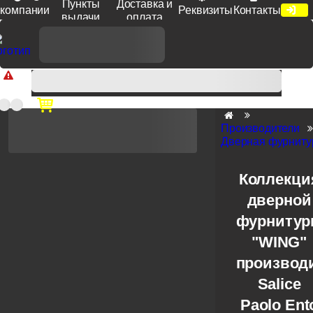
Пункты
Доставка и
компании
Реквизиты
Контакты
выдачи
оплата
Доп. скидка от цен на сайте 7% при заказе от 50 тыс. руб
продукции Venezia, Fratelli, Tupai, Extreza, Melodia, Forme при
оплате по счету.
Производители
Дверная фурнитур
Коллекци
дверной
фурниту
"WING"
производ
Salice
Paolo Ent