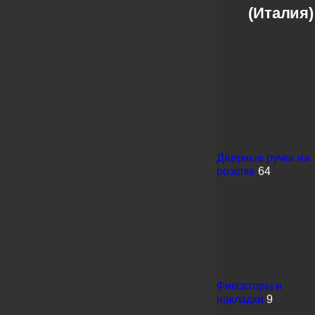
(Италия)
Дверные ручки на
розетке
64
Фиксаторы и
накладки
9