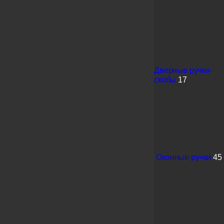
Дверные ручки-
скобы
17
Оконные ручки
45