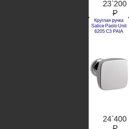
23`200
P
Круглая ручка
Salice Paolo Unit
6205 C3 PAIA
24`400
P