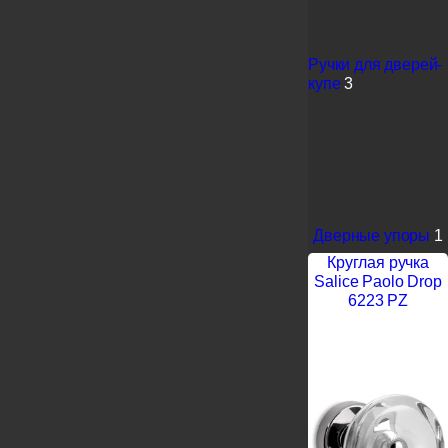
Ручки для дверей-
купе
3
Дверные упоры
1
Круглая ручка
Salice Paolo Drop
6223 PZ