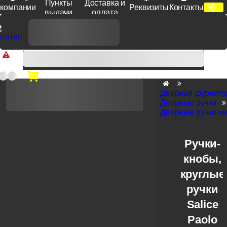
Пункты
Доставка и
компании
Реквизиты
Контакты
выдачи
оплата
Доп. скидка от цен на сайте 7% при заказе от 50 тыс. руб
продукции Venezia, Fratelli, Tupai, Extreza, Melodia, Forme при
оплате по счету.
Дверная фурниту
Дверные ручки
Дверные ручки-к
Ручки-
кнобы,
круглые
ручки
Salice
Paolo