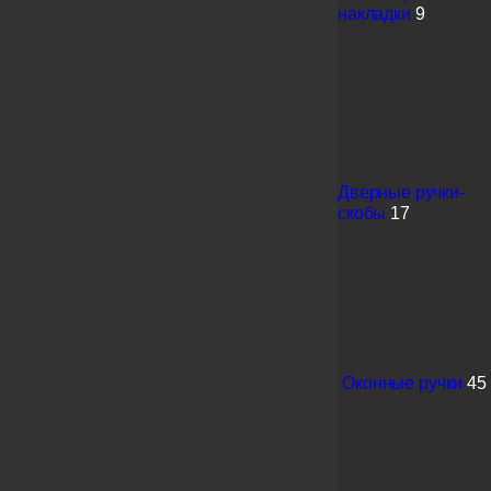
накладки
9
Дверные ручки-
скобы
17
Оконные ручки
45