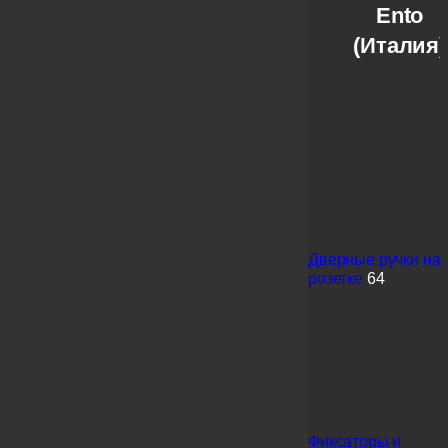
Ento
(Италия)
Дверные ручки на
розетке
64
Фиксаторы и