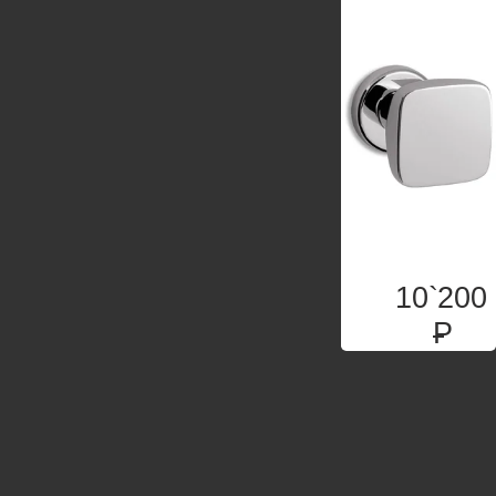
10`200
P